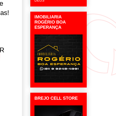
DEUS
e
as!
IMOBILIARIA
ROGÉRIO BOA
ESPERANÇA
ER
BREJO CELL STORE