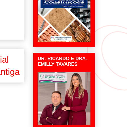
ial
DR. RICARDO E DRA.
EMILLY TAVARES
ntiga