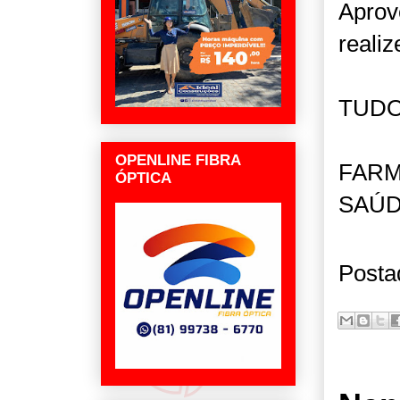
Aprov
reali
TUDO
OPENLINE FIBRA
FARM
ÓPTICA
SAÚD
Posta