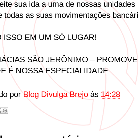
eite sua ida a uma de nossas unidades 
ze todas as suas movimentações bancári
 ISSO EM UM SÓ LUGAR!
ÁCIAS SÃO JERÔNIMO – PROMOV
E É NOSSA ESPECIALIDADE
do por
Blog Divulga Brejo
às
14:28