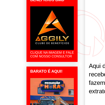
CLIQUE NA IMAGEM E FALE
COM NOSSO CONSULTOR
Aqui 
BARATO É AQUI!
receb
fazem
extrat