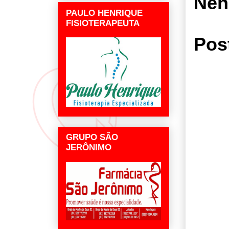
Nen
PAULO HENRIQUE
FISIOTERAPEUTA
Pos
GRUPO SÃO
JERÔNIMO