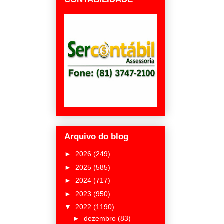
Arquivo do blog
►
2026
(249)
►
2025
(585)
►
2024
(717)
►
2023
(950)
▼
2022
(1190)
►
dezembro
(83)