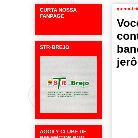
quinta-fei
CURTA NOSSA
FANPAGE
Voc
con
ban
STR-BREJO
jer
AGGILY CLUBE DE
BENEFÍCIOS BMD