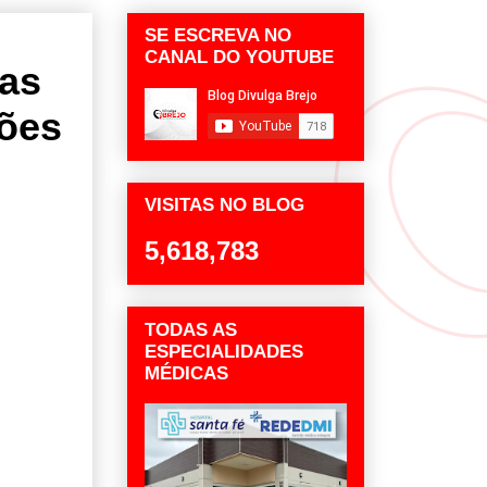
SE ESCREVA NO
CANAL DO YOUTUBE
uas
ções
VISITAS NO BLOG
5,618,783
TODAS AS
ESPECIALIDADES
MÉDICAS