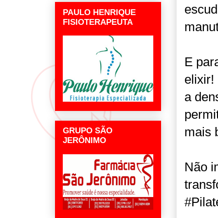
escudo
PAULO HENRIQUE
FISIOTERAPEUTA
manut
E par
elixir
a den
permi
mais 
GRUPO SÃO
JERÔNIMO
Não i
trans
#Pila