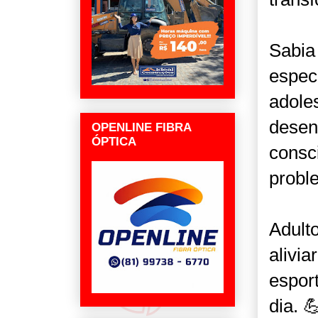
Sabia
espec
adole
desen
OPENLINE FIBRA
ÓPTICA
consc
probl
Adult
alivia
esport
dia. 