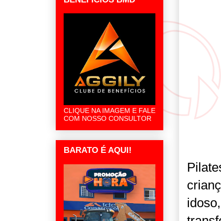
CLIQUE NA IMAGEM E FALE
COM NOSSO CONSULTOR
BARATO É AQUI!
Pilate
crian
idoso,
trans