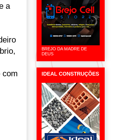
e a
deiro
brio,
BREJO DA MADRE DE
DEUS
o com
IDEAL CONSTRUÇÕES