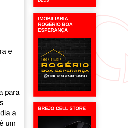
DEUS
IMOBILIARIA
ROGÉRIO BOA
ESPERANÇA
ra e
a para
os
BREJO CELL STORE
 dia a
 é um