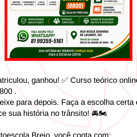
triculou, ganhou! ✅ Curso teórico onlin
800 .
eixe para depois. Faça a escolha certa 
 sua história no trânsito! 🚘🏍️
toescola Brejo, você conta com: