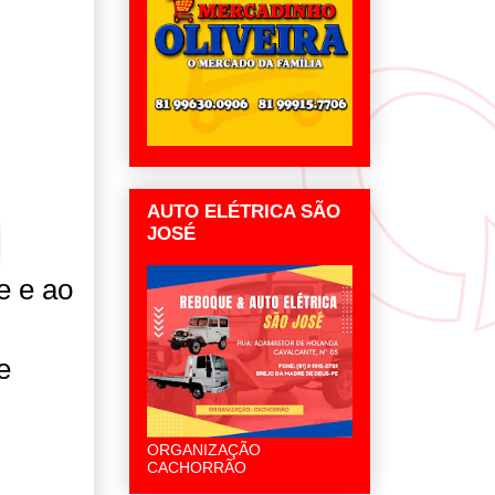
AUTO ELÉTRICA SÃO
JOSÉ
e e ao
e
ORGANIZAÇÃO
CACHORRÃO