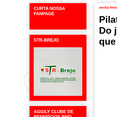
sexta-feir
CURTA NOSSA
FANPAGE
Pila
Do 
que
STR-BREJO
AGGILY CLUBE DE
BENEFÍCIOS BMD