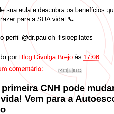
e sua aula e descubra os benefícios qu
trazer para a SUA vida! 📞
 o perfil @dr.pauloh_fisioepilates
do por
Blog Divulga Brejo
às
17:06
m comentário:
 primeira CNH pode muda
 vida! Vem para a Autoesc
jo