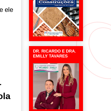
e ele
DR. RICARDO E DRA.
EMILLY TAVARES
r
ola