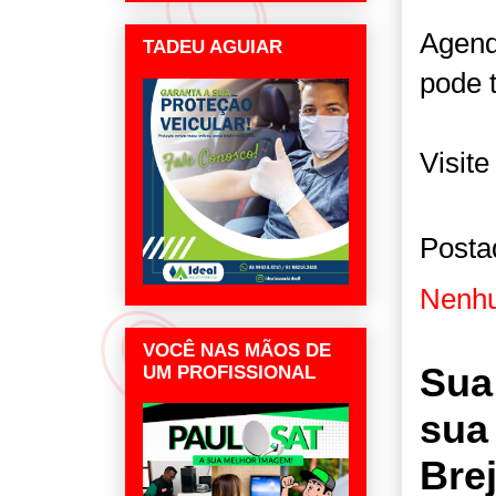
Agend
TADEU AGUIAR
pode 
Visite
Posta
Nenhu
VOCÊ NAS MÃOS DE
Sua
UM PROFISSIONAL
sua
Bre