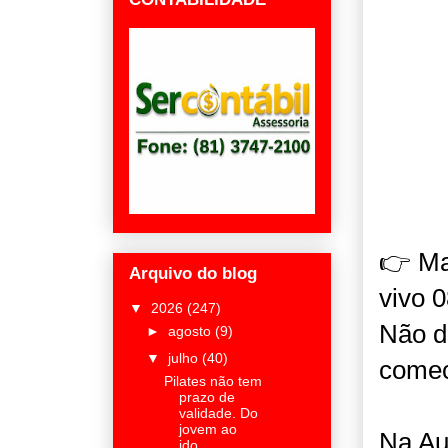
👉 Ma
Arquivo do blog
vivo 0
▼
2026
(247)
Não d
►
agosto
(9)
▼
julho
(40)
comece
Pilates não tem
prazo de
validade. Do
jovem ao
Na Au
ido...