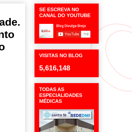
SE ESCREVA NO
CANAL DO YOUTUBE
dade.
nto
o
VISITAS NO BLOG
5,616,148
TODAS AS
ESPECIALIDADES
MÉDICAS