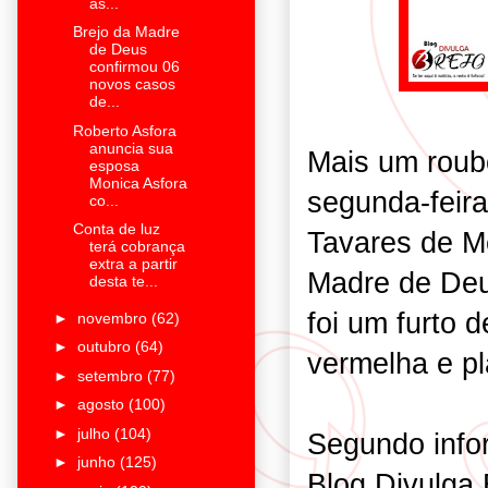
as...
Brejo da Madre
de Deus
confirmou 06
novos casos
de...
Roberto Asfora
anuncia sua
Mais um roubo
esposa
Monica Asfora
segunda-feira
co...
Conta de luz
Tavares de M
terá cobrança
extra a partir
Madre de Deu
desta te...
foi um furto
►
novembro
(62)
►
outubro
(64)
vermelha e p
►
setembro
(77)
►
agosto
(100)
►
julho
(104)
Segundo info
►
junho
(125)
Blog Divulga B