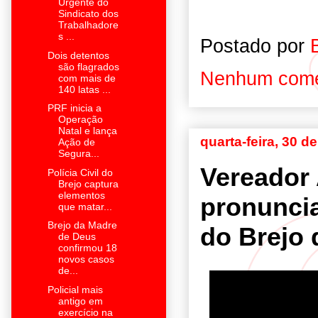
Urgente do
Sindicato dos
Trabalhadore
s ...
Postado por
Dois detentos
são flagrados
Nenhum come
com mais de
140 latas ...
PRF inicia a
Operação
Natal e lança
quarta-feira, 30 
Ação de
Segura...
Vereador 
Polícia Civil do
Brejo captura
elementos
pronunci
que matar...
Brejo da Madre
do Brejo
de Deus
confirmou 18
novos casos
de...
Policial mais
antigo em
exercício na