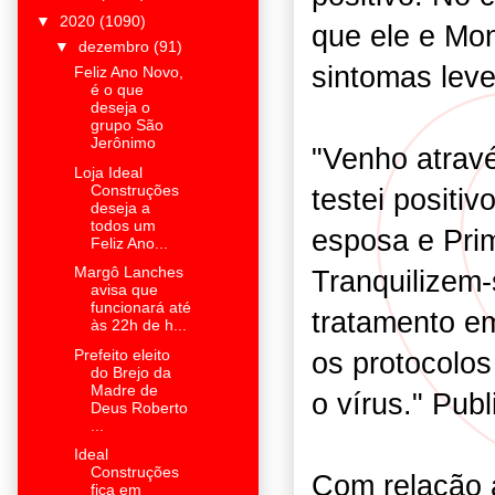
▼
2020
(1090)
que ele e Mo
▼
dezembro
(91)
sintomas lev
Feliz Ano Novo,
é o que
deseja o
grupo São
Jerônimo
"Venho atrav
Loja Ideal
Construções
testei positi
deseja a
todos um
esposa e Pri
Feliz Ano...
Margô Lanches
Tranquilizem
avisa que
funcionará até
tratamento e
às 22h de h...
os protocolos
Prefeito eleito
do Brejo da
Madre de
o vírus." Pub
Deus Roberto
...
Ideal
Construções
Com relação 
fica em