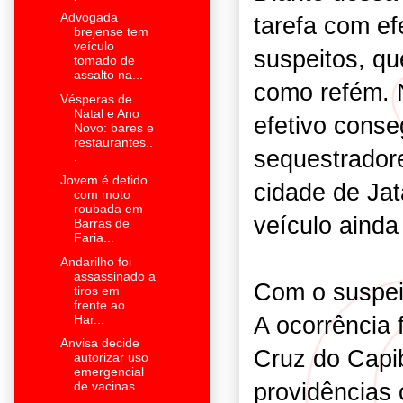
Advogada
tarefa com ef
brejense tem
veículo
suspeitos, q
tomado de
assalto na...
como refém. N
Vésperas de
Natal e Ano
efetivo conse
Novo: bares e
restaurantes..
sequestradore
.
Jovem é detido
cidade de Ja
com moto
roubada em
veículo ainda
Barras de
Faria...
Andarilho foi
assassinado a
Com o suspeit
tiros em
frente ao
A ocorrência
Har...
Anvisa decide
Cruz do Capi
autorizar uso
emergencial
providências 
de vacinas...