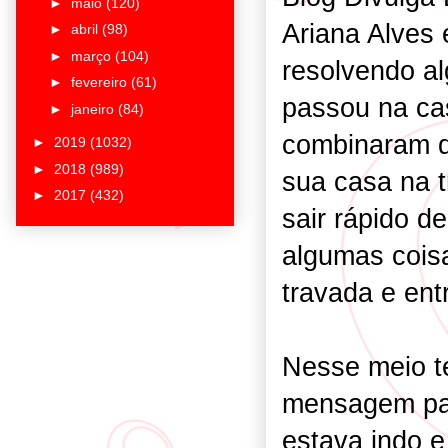
►
maio
(120)
Ariana Alves 
►
abril
(98)
►
março
(104)
resolvendo a
►
fevereiro
(61)
passou na ca
►
janeiro
(84)
combinaram de 
►
2019
(1032)
►
2018
(989)
sua casa na t
►
2017
(432)
sair rápido d
algumas cois
travada e ent
Nesse meio 
mensagem par
estava indo e