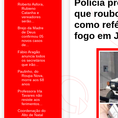
Polícia 
Roberto Asfora,
Rubieno
que roub
Catanha e
vereadores
serão...
como ref
Brejo da Madre
de Deus
fogo em 
confirmou 05
novos casos
de...
Fábio Aragão
anuncia todos
os secretários
que irão...
Paulinho, do
Roupa Nova,
morre aos 68
anos
Professora Irla
Tavares não
resiste aos
ferimentos...
Coordenação do
Alto de Natal