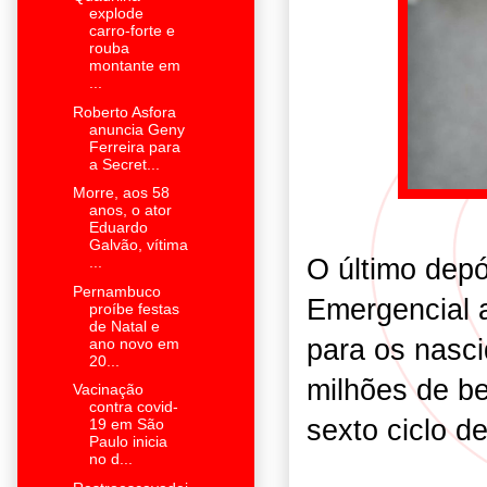
explode
carro-forte e
rouba
montante em
...
Roberto Asfora
anuncia Geny
Ferreira para
a Secret...
Morre, aos 58
anos, o ator
Eduardo
Galvão, vítima
O último depó
...
Pernambuco
Emergencial a
proíbe festas
de Natal e
para os nasc
ano novo em
20...
milhões de be
Vacinação
contra covid-
sexto ciclo d
19 em São
Paulo inicia
no d...