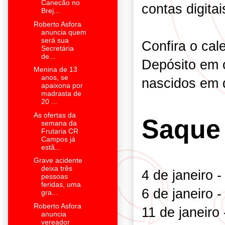
Canecão no
contas digitai
Brej...
Roberto Asfora
anuncia quem
será sua
Confira o cal
Secretária
de...
Depósito em c
Menina de 13
anos, se
nascidos em
apaixona por
madrasta de
20 ...
As ofertas da
Saque 
semana da
Frutaria CR
Campos já
estã...
Grave acidente
deixa três
4 de janeiro 
pessoas
feridas, uma
6 de janeiro -
gra...
Roberto Asfora
11 de janeiro
anuncia
vereador