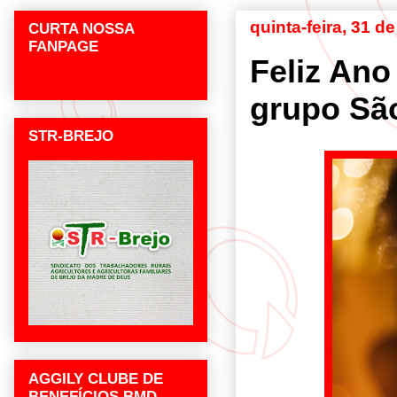
quinta-feira, 31 
CURTA NOSSA
FANPAGE
Feliz Ano
grupo Sã
STR-BREJO
AGGILY CLUBE DE
BENEFÍCIOS BMD