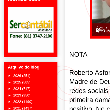
NOTA
Arquivo do blog
Roberto Asfor
►
2026
(251)
Madre de De
►
2025
(585)
►
2024
(717)
redes sociais
►
2023
(950)
primeira dam
►
2022
(1190)
positivo. No
►
2021
(1437)