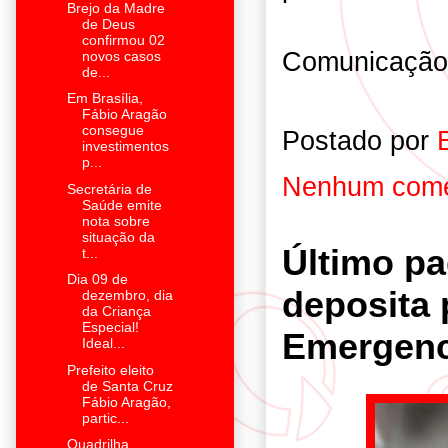
Brejo da Madre
de Deus
confirmou 02
Comunicaçã
novos casos
de...
Em Brasília,
Fábio Aragão
consegue
Postado por
investimentos
p...
Nenhum come
Secretária de
Saúde emite
nota sobre
situação da
Último p
t...
Dia 09 de
deposita 
dezembro, dia
da Criança
Especial!
Emergenc
Ideal...
Prefeito eleito
de Santa Cruz
Fábio Aragão,
partic...
Quadrilha