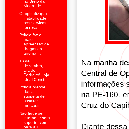
no Brejo da
Madre de ...
Google diz que
instabilidade
nos serviços
foi reso...
Polícia faz a
maior
apreensão de
drogas do
ano na ...
Na manhã dest
13 de
dezembro,
Dia do
Central de O
Pedreiro! Loja
Ideal Constr...
informações 
Polícia prende
dupla
na PE-160, e
suspeita de
assaltar
Cruz do Capib
mercadin...
Não fique sem
internet e sem
suporte, vem
Diante dessa
para a T...