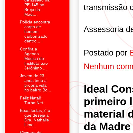
PE-145 no
transmissão 
Brejo da
Mad...
Polícia encontra
corpo de
Assessoria d
homem
carbonizado
dentro...
Confira a
Postado por
Agenda
Médica do
Instituto São
Nenhum come
Jerônimo ...
Jovem de 23
anos tirou a
Ideal Con
própria vida
no bairro Bo...
primeiro 
Feliz Natal!
Turbo Net
material 
Boas festas, é o
que deseja a
Dra. Nathalie
da Madre
Lima
Véspera de