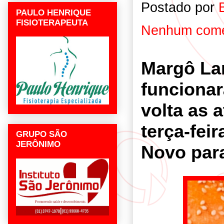
Postado por
PAULO HENRIQUE
FISIOTERAPEUTA
Nenhum come
Margô La
funcionar
volta as 
terça-feir
GRUPO SÃO
JERÔNIMO
Novo par