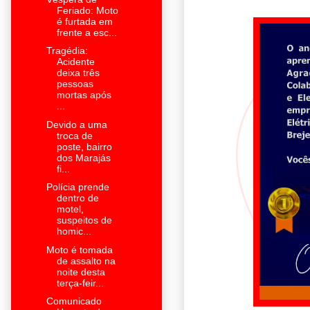
Feriado: Moto
é furtada em
frente a esc...
Tragédia:
Acidente
deixa três
pessoas
mortas após
...
Devido a uma
troca de
poste, bairro
dos Marajás
fi...
Polícia prende
dentro de
motel,
suspeitos de
homic...
Moto é tomada
de assalto na
noite desta
terça-feir...
Comunicado