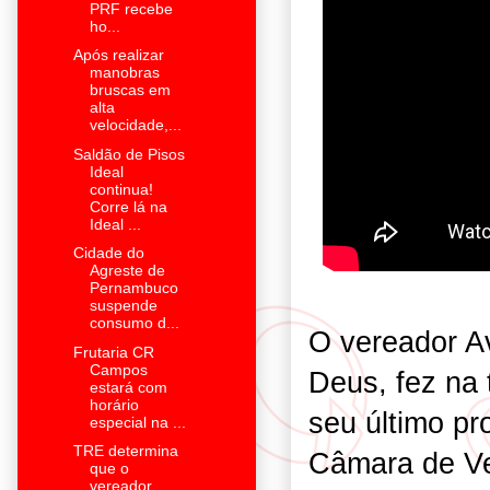
PRF recebe
ho...
Após realizar
manobras
bruscas em
alta
velocidade,...
Saldão de Pisos
Ideal
continua!
Corre lá na
Ideal ...
Cidade do
Agreste de
Pernambuco
suspende
consumo d...
O vereador A
Frutaria CR
Campos
Deus, fez na t
estará com
horário
seu último p
especial na ...
TRE determina
Câmara de Ve
que o
vereador