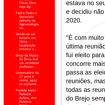
estava no se
Flávio Diniz
seja dip...
e decidiu não
Padre Pedro é
declarado
2020.
patrono na
Agroecologia
no...
Vende-se um
"É com muito 
terreno em
ótima
última reuni
localização
próximo a...
fui eleito pa
Brejo da Madre
de Deus tem
concorre mais
um excelente
profission...
passa as ele
Universitário de
27 anos é
reuniões, ma
morto, após
se confundi...
todas as reun
Prefeito eleito
Roberto
do Brejo sem
Asfora, vice
Rubieno