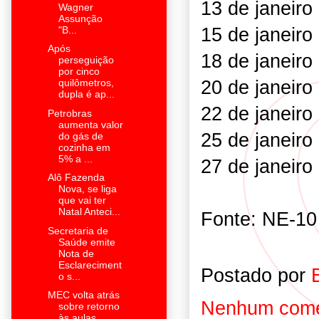
13 de janeiro
Wagner
Assunção
15 de janeiro
"B...
Após
18 de janeiro
perseguição
por cinco
20 de janeiro
quilômetros,
dupla é ap...
22 de janeiro
Petrobras
aumenta valor
25 de janeir
do gás de
cozinha em
5% a ...
27 de janeir
Alô Fazenda
Nova, se liga
que vai ter
Natal Anteci...
Fonte: NE-10 
Secretaria de
Saúde emite
Nota de
Esclareciment
Postado por
o s...
MEC volta atrás
Nenhum come
sobre retorno
às aulas