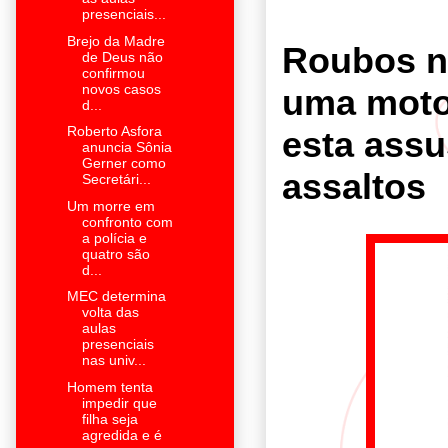
presenciais...
Brejo da Madre
Roubos n
de Deus não
confirmou
novos casos
uma moto
d...
Roberto Asfora
esta ass
anuncia Sônia
Gerner como
assaltos
Secretári...
Um morre em
confronto com
a polícia e
quatro são
d...
MEC determina
volta das
aulas
presenciais
nas univ...
Homem tenta
impedir que
filha seja
agredida e é