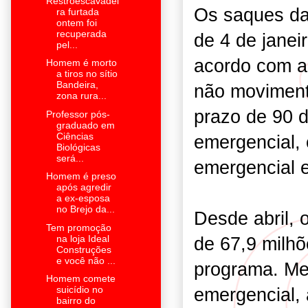
Restroescavadei
Os saques da
ra furtada
ontem foi
recuperada
de 4 de janei
pel...
acordo com a
Homem é morto
a tiros no sítio
Bandeira,
não moviment
zona rura...
prazo de 90 d
Professor pós-
graduado em
Ciências
emergencial, 
Biológicas
será...
emergencial e
Homem é preso
após agredir
a ex-esposa
no Brejo da...
Desde abril, 
Tem promoção
de 67,9 milh
na loja Ideal
Construções
e você não ...
programa. Me
Homem comete
emergencial, 
suicídio no
bairro do