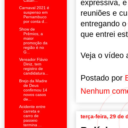
expressiva, e
Catan...
Carnaval 2021 é
reuniões e cu
suspenso em
Pernambuco
entregando o 
por conta d...
Show de
que entrei es
Prêmios, a
maior
promoção da
região é no
G...
Veja o vídeo
Vereador Flávio
Diniz, tem
registro de
candidatura...
Postado por
Brejo da Madre
de Deus
Nenhum come
confirmou 14
novos casos
de...
Acidente entre
carreta e
terça-feira, 29 d
carro de
passeio
termina ...