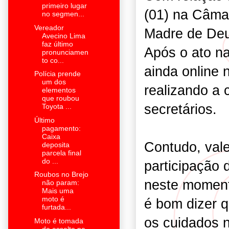
primeiro lugar
(01) na Câma
no segmen...
Vereador
Madre de Deus
Avecino Lima
faz último
Após o ato n
pronunciamen
to co...
ainda online n
Polícia prende
um dos
realizando a
elementos
que roubou
secretários.
Toyota ...
Último
pagamento:
Caixa
Contudo, vale
deposita
parcela final
do ...
participação 
Roubos no Brejo
neste momento
não param:
Mais uma
moto é
é bom dizer 
furtada...
os cuidados n
Moto é tomada
de assalto na