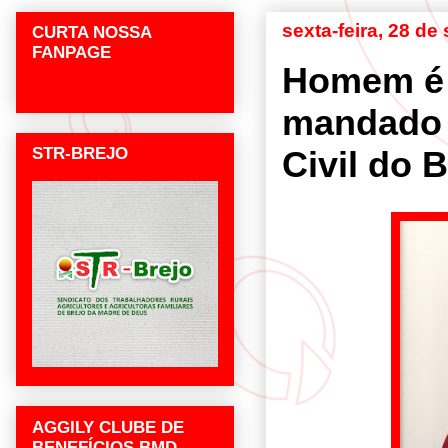
sexta-feira, 28 d
CURTA NOSSA
FANPAGE
Homem é 
mandado d
STR-BREJO
Civil do B
AGGILY CLUBE DE
BENEFÍCIOS BMD