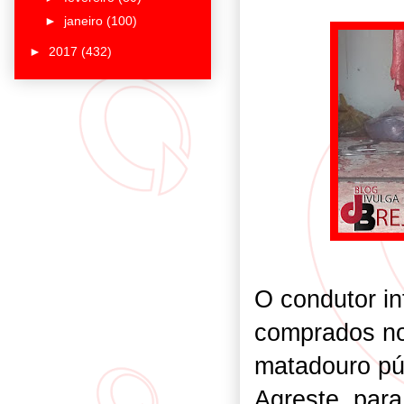
►
janeiro
(100)
►
2017
(432)
O condutor i
comprados no
matadouro pú
Agreste, par