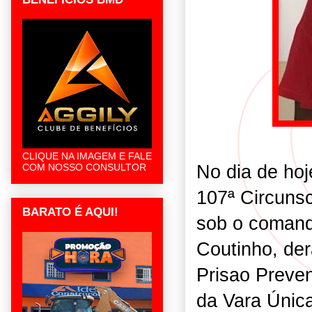
CLIQUE NA IMAGEM E FALE
No dia de hoj
COM NOSSO CONSULTOR
107ª Circuns
BARATO É AQUI!
sob o comand
Coutinho, de
Prisao Preven
da Vara Únic