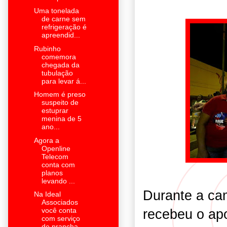
Uma tonelada
de carne sem
refrigeração é
apreendid...
Rubinho
comemora
chegada da
tubulação
para levar á...
Homem é preso
suspeito de
estuprar
menina de 5
ano...
Agora a
Openline
Telecom
conta com
planos
levando ...
Durante a ca
Na Ideal
Associados
recebeu o ap
você conta
com serviço
de prancha