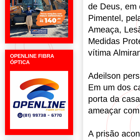
de Deus, em d
Pimentel, pela
Ameaça, Lesã
Medidas Prot
vítima Almira
OPENLINE FIBRA
ÓPTICA
Adeilson pers
Em um dos ca
porta da casa
ameaçar com
A prisão aco