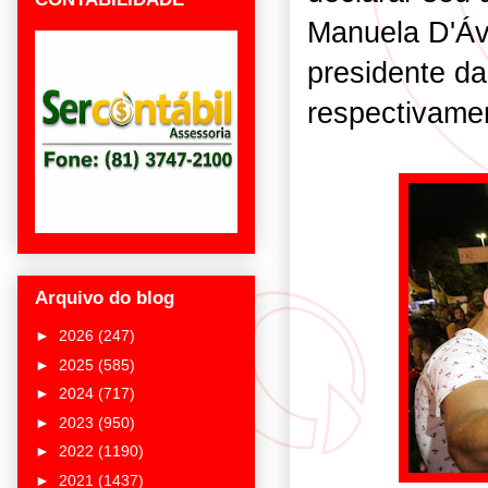
Manuela D'Ávi
presidente da
respectivame
Arquivo do blog
►
2026
(247)
►
2025
(585)
►
2024
(717)
►
2023
(950)
►
2022
(1190)
►
2021
(1437)