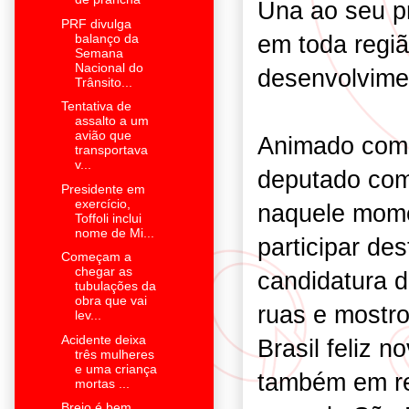
Una ao seu pr
PRF divulga
em toda regiã
balanço da
Semana
Nacional do
desenvolvime
Trânsito...
Tentativa de
assalto a um
avião que
Animado com 
transportava
v...
deputado come
Presidente em
exercício,
naquele momen
Toffoli inclui
nome de Mi...
participar de
Começam a
chegar as
candidatura 
tubulações da
obra que vai
ruas e mostr
lev...
Acidente deixa
Brasil feliz n
três mulheres
e uma criança
também em re
mortas ...
Brejo é bem