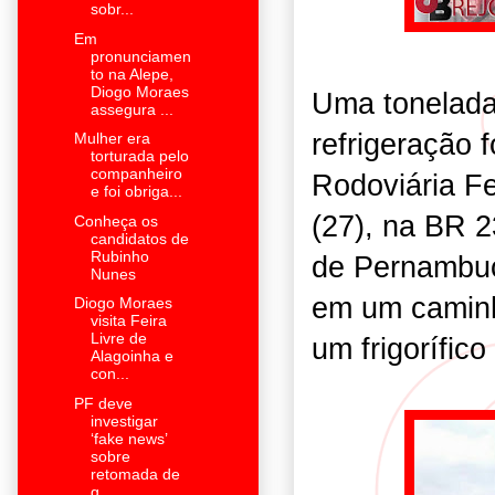
sobr...
Em
pronunciamen
to na Alepe,
Diogo Moraes
Uma tonelada
assegura ...
refrigeração f
Mulher era
torturada pelo
companheiro
Rodoviária Fe
e foi obriga...
(27), na BR 
Conheça os
candidatos de
Rubinho
de Pernambuc
Nunes
em um caminh
Diogo Moraes
visita Feira
Livre de
um frigorífic
Alagoinha e
con...
PF deve
investigar
‘fake news’
sobre
retomada de
g...