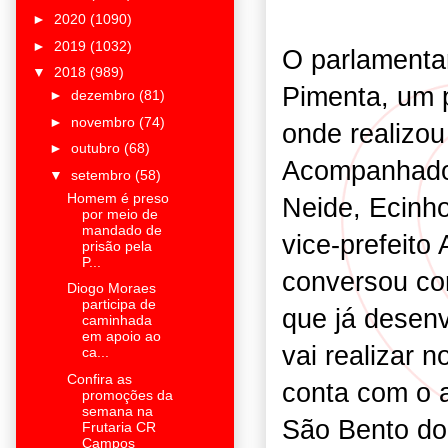
►
2020
(1090)
►
2019
(1032)
O parlamenta
▼
2018
(989)
Pimenta, um 
►
dezembro
(81)
►
novembro
(74)
onde realizou
►
outubro
(68)
Acompanhado 
▼
setembro
(58)
Homem é preso
Neide, Ecinho
por meio de
mandado de
vice-prefeito
prisão pela
P...
conversou co
Diogo Moraes
participa de
que já desenv
caminhada
em apoio ao
vai realizar 
ca...
Confira as
conta com o a
promoções da
semana na
São Bento do
Frutaria CR
Campos