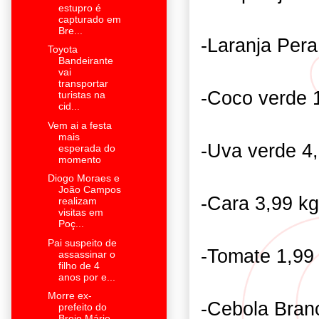
estupro é
capturado em
Bre...
-Laranja Pera
Toyota
Bandeirante
vai
transportar
-Coco verde 
turistas na
cid...
Vem ai a festa
mais
-Uva verde 4
esperada do
momento
Diogo Moraes e
João Campos
-Cara 3,99 kg
realizam
visitas em
Poç...
Pai suspeito de
-Tomate 1,99
assassinar o
filho de 4
anos por e...
Morre ex-
-Cebola Bran
prefeito do
Brejo Mário