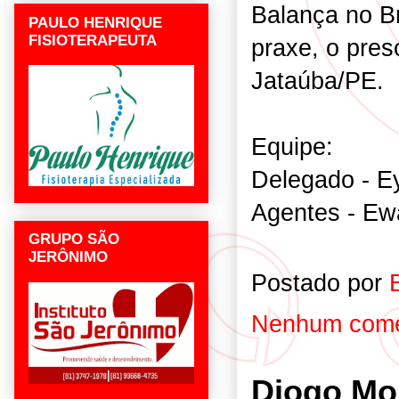
Balança no B
PAULO HENRIQUE
FISIOTERAPEUTA
praxe, o pres
Jataúba/PE.
Equipe:
Delegado - E
Agentes - Ewa
GRUPO SÃO
JERÔNIMO
Postado por
Nenhum come
Diogo Mor