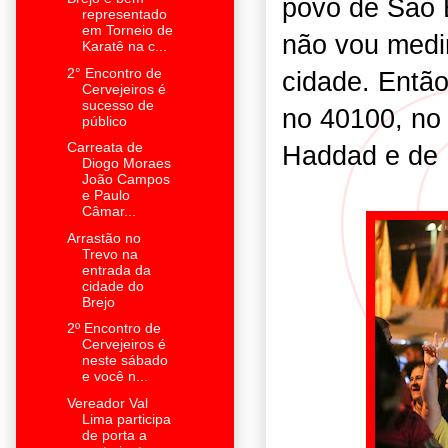
povo de São 
representado
em Torneio de
não vou medir
Karatê na c...
2° Encontro de
cidade. Então
Cervejeiros é
sucesso de
no 40100, no
público
Carreata de
Haddad e de L
Diogo Moraes
João Campos
e Paulo
Câmar...
Arrastão no
Trevo na
entrada da
cidade do
Brejo
2º Encontro de
Cervejeiros é
neste sábado
e você n...
Vereador Val
Lima participa
de porta a