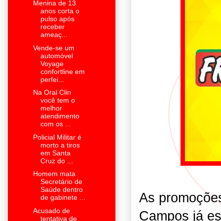
Menina de 13
anos corta o
pulso após
receber
ameaç...
Vende-se um
automóvel
Voyage
confortline em
perfei...
Na Oral Clin
você tem o
melhor
atendimento
com os ...
Policial Militar é
morto a tiros
em Santa
Cruz do ...
Homem mata
Secretário de
Saúde dentro
As promoções
de gabinete ...
Acusado de
Campos já est
tentativa de