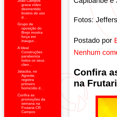
Capibaribe e 
João Campos
grava vídeo
desmentido
boatos de uso
d...
Fotos: Jeffer
Grupo de
oposição do
Brejo mostra
força em
Postado por
inaugur...
A Ideal
Nenhum come
Construções
parabeniza
todos os seus
clien...
Confira 
Jataúba, no
Agreste,
registra
na Fruta
primeiro
homicídio d...
Confira as
promoções da
semana na
Frutaria CR
Campos