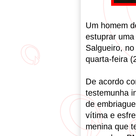
Um homem de 
estuprar uma 
Salgueiro, n
quarta-feira (
De acordo com
testemunha in
de embriaguez
vítima e esfr
menina que t