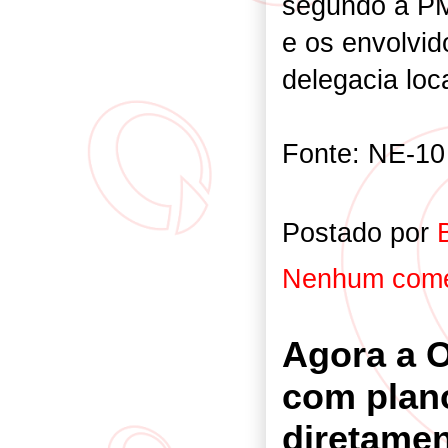
segundo a PM
e os envolvi
delegacia loca
Fonte: NE-10
Postado por
Nenhum come
Agora a 
com plano
diretamen