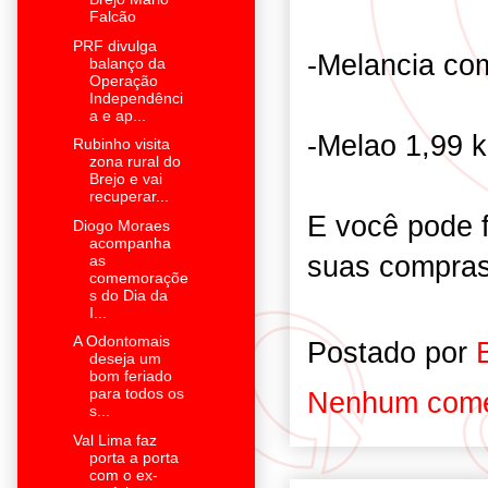
Falcão
PRF divulga
-Melancia co
balanço da
Operação
Independênci
a e ap...
-Melao 1,99 
Rubinho visita
zona rural do
Brejo e vai
recuperar...
E você pode f
Diogo Moraes
acompanha
suas compras
as
comemoraçõe
s do Dia da
I...
A Odontomais
Postado por
deseja um
bom feriado
para todos os
Nenhum come
s...
Val Lima faz
porta a porta
com o ex-