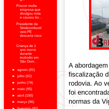
Procon multa
empresa que
divulgou nota
e causou bo...
Presidente da
Sindicombustí
veis-PE
descarta risco
...
Criança de 1
ano morre
durante
incêndio em
São Dom...
A abordagem 
►
agosto
(81)
fiscalização 
►
julho
(82)
rodovia. Ao v
►
junho
(74)
►
maio
(95)
foi encontra
►
abril
(100)
normas da Vig
►
março
(96)
►
fevereiro
(80)