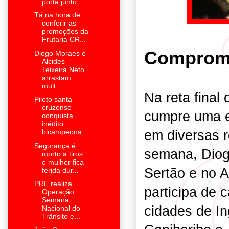
porta junto...
Tá na hora de
conferir as
promoções da
Frutaria CR...
Comprom
Diogo Moraes e
Alcides
Teixeira Neto
arrastam
mult...
Na reta final
Piloto santa-
cruzense
cumpre uma 
conquista
inédito
em diversas r
bicampeona...
Segurança é
semana, Diog
morto a tiros
e mulher fica
Sertão e no 
ferida dur...
PRF realiza
participa de 
Operação
Semana
cidades de In
Nacional do
Trânsito e...