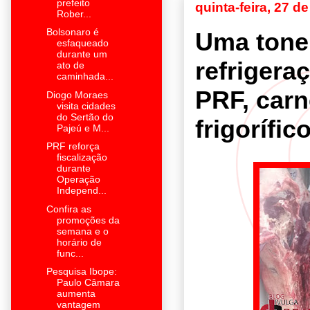
prefeito
quinta-feira, 27 
Rober...
Bolsonaro é
Uma tone
esfaqueado
durante um
refrigera
ato de
caminhada...
PRF, carn
Diogo Moraes
visita cidades
do Sertão do
frigorífi
Pajeú e M...
PRF reforça
fiscalização
durante
Operação
Independ...
Confira as
promoções da
semana e o
horário de
func...
Pesquisa Ibope:
Paulo Câmara
aumenta
vantagem