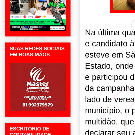
Na última qua
e candidato à
SUAS REDES SOCIAIS
esteve em Sã
EM BOAS MÃOS
Estado, onde 
e participou
da campanha 
lado de verea
município, o 
multidão, que
ESCRITÓRIO DE
declarar seu 
CONTABILIDADE