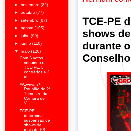
►
novembro
(82)
►
outubro
(77)
TCE-PE d
►
setembro
(87)
►
agosto
(105)
shows de
►
julho
(99)
durante 
►
junho
(110)
▼
maio
(128)
Conselho
Com 6 votos
seguindo o
TCE-PE, 5
contrários e 2
ab...
#Aovivo, 7ª
Reunião do 2°
Trimestre da
Câmara de
V...
TCE-PE
determina
suspensão de
shows de
mais de R$ ...