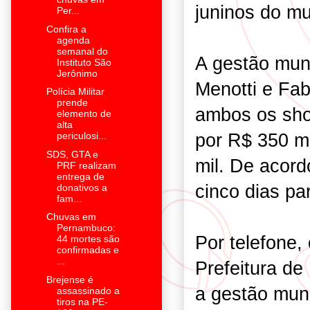
juninos do mu
Per...
Confira a
agenda
semanal do
A gestão mun
Instituto São
Jerônimo
Menotti e Fa
Polícia Militar
prende
ambos os sho
elemento de
alta
por R$ 350 mi
periculosi...
SDS, GTA e
mil. De acord
PRF realizam
entrega de
cinco dias pa
donativos a
fam...
Chuvas em
Pernambuco:
Por telefone,
44 mortes são
confirmadas e
...
Prefeitura d
Brejense é
a gestão muni
assassinado a
tiros na PE-