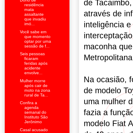
Dono de
de Tacaimbó, 
residência
mata
através de in
assaltante
que invadiu
inteligência e
imó...
Você sabe em
interceptaçã
que momento
optar por uma
maconha que 
sessão de f...
Seis pessoas
Metropolitana
ficaram
feridas após
acidente
envolve...
Na ocasião, f
Mulher morre
após cair de
de modelo To
moto na zona
rural de Ta...
uma mulher d
Confira a
agenda
fazia a funçã
semanal do
Instituto São
modelo Fiat 
Jerônimo
Casal acusado