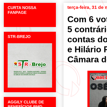
terça-feira, 31 de
CURTA NOSSA
FANPAGE
Com 6 vo
5 contrár
STR-BREJO
contas do
e Hilário
Câmara d
AGGILY CLUBE DE
BENEFÍCIOS BMD