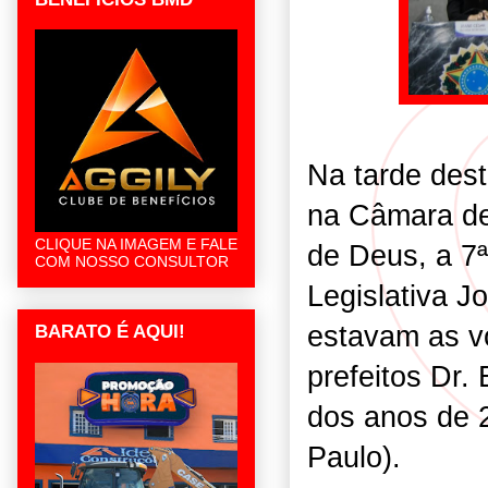
Na tarde dest
na Câmara de
CLIQUE NA IMAGEM E FALE
de Deus, a 7
COM NOSSO CONSULTOR
Legislativa J
estavam as v
BARATO É AQUI!
prefeitos Dr.
dos anos de 2
Paulo).