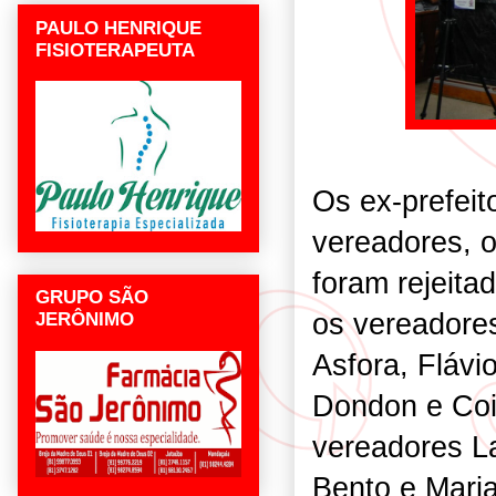
PAULO HENRIQUE
FISIOTERAPEUTA
Os ex-prefeit
vereadores, 
foram rejeit
GRUPO SÃO
os vereadore
JERÔNIMO
Asfora, Flávi
Dondon e Coi
vereadores L
Bento e Mari