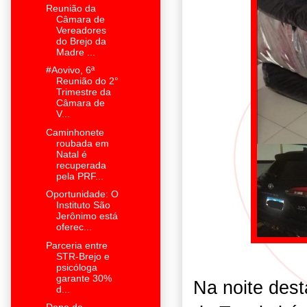
Reunião da
Câmara de
Vereadores
do Brejo da
Madre ...
#Aovivo, 6ª
Reunião do 2°
Trimestre da
Câmara de
V...
Caminhonete
roubada em
Natal é
recuperada
pela PRF...
Oportunidade: O
Instituto São
Jerônimo está
oferec...
Parceria entre
STR-Brejo e
psicóloga
garante 30%
Na noite dest
d...