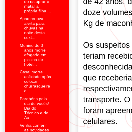
de 42 anos, 
de estuprar e
matar a
doze volumes
própria filha ...
Apac renova
Kg de macon
alerta para
chuvas na
noite desta
sext...
Os suspeitos 
Menino de 3
anos morre
teriam receb
afogado em
piscina de
hotel...
desconhecida
Casal morre
que receberi
asfixiado após
colocar
churrasqueira
respectivamen
d...
transporte. O 
Parabéns pelo
dia de vocês!
foram apreen
Dia do
Técnico e do
Au...
celulares.
Venha conferir
as novidades