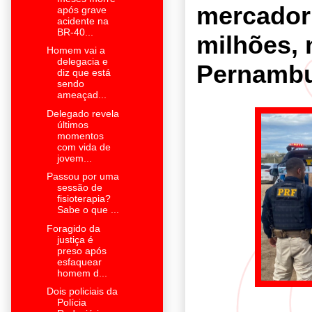
mercadori
após grave
acidente na
BR-40...
milhões,
Homem vai a
delegacia e
Pernamb
diz que está
sendo
ameaçad...
Delegado revela
últimos
momentos
com vida de
jovem...
Passou por uma
sessão de
fisioterapia?
Sabe o que ...
Foragido da
justiça é
preso após
esfaquear
homem d...
Dois policiais da
Polícia