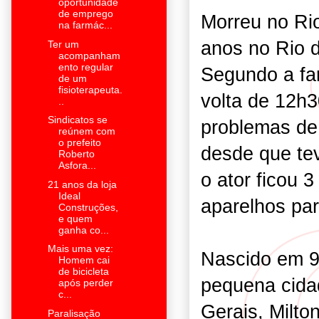
oportunidade
de emprego
Morreu no Rio
na farmác...
anos no Rio d
Ter um
acompanham
ento regular
Segundo a fam
de um
fisioterapeuta.
volta de 12h
..
Sindicatos se
problemas de
reúnem com
o prefeito
desde que te
Roberto
Asfora...
o ator ficou 
21 anos da loja
Ideal
aparelhos par
Construções,
e quem
ganha co...
Mais uma vez:
Nascido em 9
Homem cai
de bicicleta
pequena cida
após perder
c...
Gerais, Milto
Paralisação