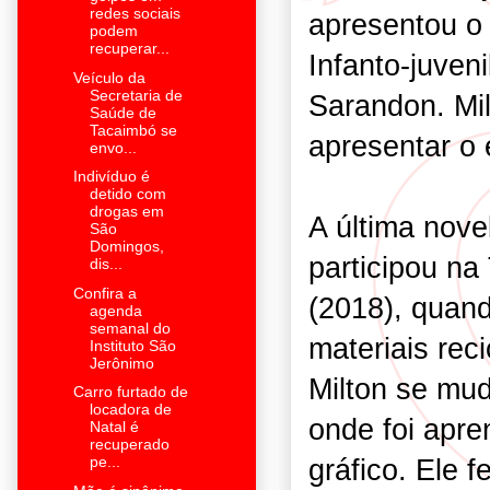
redes sociais
apresentou o
podem
recuperar...
Infanto-juven
Veículo da
Secretaria de
Sarandon. Milt
Saúde de
Tacaimbó se
apresentar o 
envo...
Indivíduo é
detido com
drogas em
A última nove
São
Domingos,
participou n
dis...
Confira a
(2018), quand
agenda
semanal do
materiais reci
Instituto São
Jerônimo
Milton se mud
Carro furtado de
locadora de
onde foi apre
Natal é
recuperado
gráfico. Ele f
pe...