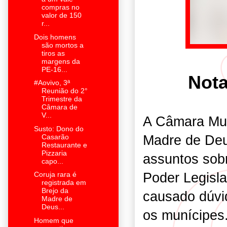
compras no
valor de 150
r...
Dois homens
são mortos a
tiros as
margens da
PE-16...
Nota
#Aovivo, 3ª
Reunião do 2°
Trimestre da
Câmara de
V...
A Câmara Mun
Susto: Dono do
Madre de Deu
Casarão
Restaurante e
Pizzaria
assuntos sob
capo...
Poder Legisla
Coruja rara é
registrada em
Brejo da
causado dúvi
Madre de
Deus...
os munícipes
Homem que