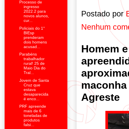
Processo de
ingresso
2022.2 para
Postado por
novos alunos,
cur...
Nenhum come
Policiais do 1°
BIEsp
prenderam
dois homens
Homem e 
acusad...
Parabéns
apreendi
trabalhador
rural! 25 de
Maio Dia do
aproxima
Tral...
Jovem de Santa
maconha 
Cruz que
estava
Agreste
desaparecida
é enco...
PRF apreende
mais de 6
toneladas de
produtos
falsi...