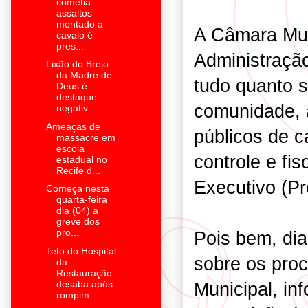
cometia
assaltos
montado a
A Câmara Muni
cavalo é
pres...
Administração
Lixão do Brejo
da Madre de
tudo quanto s
Deus é
destaque
comunidade, 
negativ...
Ameaças de
públicos de c
massacre em
escola
controle e fi
estadual no
Recife d...
Executivo (Pre
Começa nesta
quarta-feira
dia (04) a
greve dos
pro...
Pois bem, dia
Teto do Hospital
sobre os proc
da
Restauração
desaba após
Municipal, i
rompim...