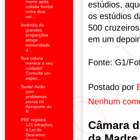
morre após
estúdios, aqu
colisão frontal
entre dois
os estúdios da
veí...
Incêndio de
500 cruzeiros.
grandes
proporções
em um depoim
atinge
comunidade
d...
Sua coluna
Fonte: G1/Fo
merece o seu
cuidado!
Consulte um
espec...
Postado por
Susto! Avião
com
problemas
Nenhum come
pousa no
Aeroporto do
R...
PRF registra
Câmara d
121 infrações
à Lei do
da Madre
Descanso
duran...