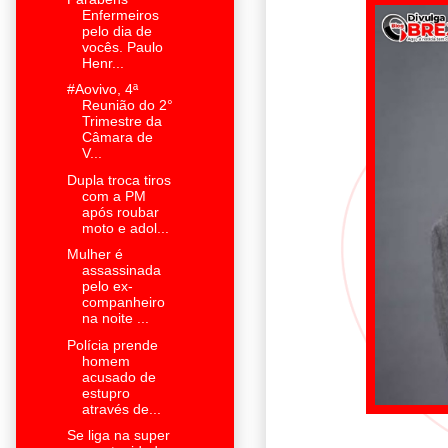
Enfermeiros
pelo dia de
vocês. Paulo
Henr...
#Aovivo, 4ª
Reunião do 2°
Trimestre da
Câmara de
V...
Dupla troca tiros
com a PM
após roubar
moto e adol...
Mulher é
assassinada
pelo ex-
companheiro
na noite ...
Polícia prende
homem
acusado de
estupro
através de...
Se liga na super