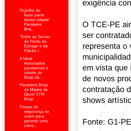
exigência con
...
Orgulho de
fazer parte
dessa cidade!
O TCE-PE aind
Parabéns
Brej...
ser contrata
"Entre as Serras
do Ponto do
representa o 
Estrago e da
Patrão r...
municipalidad
A Ideal
Associados
em vista que
parabeniza a
cidade do
de novos proc
Brejo da...
Parabéns Brejo
contratação d
da Madre de
Deus! STR-
shows artísti
Brejo
Forças de
segurança se
unem para
Fonte: G1-P
garantir uma
come...