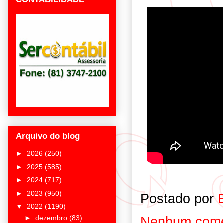
Arquivo do blog
►
2026
(250)
►
2025
(585)
►
2024
(717)
►
2023
(950)
Postado por
▼
2022
(1190)
Nenhum come
►
dezembro
(83)