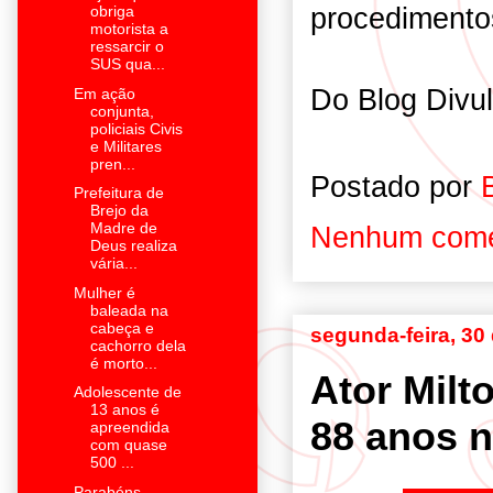
procedimentos
obriga
motorista a
ressarcir o
SUS qua...
Do Blog Divu
Em ação
conjunta,
policiais Civis
e Militares
pren...
Postado por
Prefeitura de
Brejo da
Madre de
Nenhum come
Deus realiza
vária...
Mulher é
baleada na
cabeça e
segunda-feira, 30
cachorro dela
é morto...
Ator Milt
Adolescente de
13 anos é
88 anos n
apreendida
com quase
500 ...
Parabéns