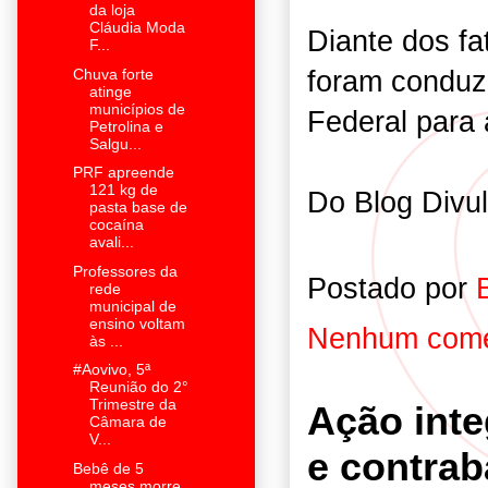
da loja
Cláudia Moda
Diante dos fa
F...
foram conduzi
Chuva forte
atinge
municípios de
Federal para
Petrolina e
Salgu...
PRF apreende
121 kg de
Do Blog Divu
pasta base de
cocaína
avali...
Professores da
Postado por
rede
municipal de
ensino voltam
Nenhum come
às ...
#Aovivo, 5ª
Reunião do 2°
Trimestre da
Ação int
Câmara de
V...
e contrab
Bebê de 5
meses morre