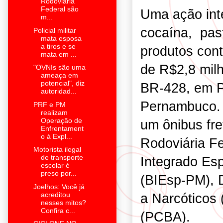
Rodoviária
Federal são
Uma ação int
m...
cocaína, pas
Policial militar
mata esposa
a tiros e se
produtos con
mata em ...
de R$2,8 milh
"OVNIs são uma
ameaça em
potencial", diz
BR-428, em Pe
autoridad...
Pernambuco. 
PRF e PM
realizam
Operação de
um ônibus fre
Enfrentament
o à Expl...
Rodoviária Fe
Motorista ilegal
de transporte
Integrado Esp
escolar é
preso por...
(BIEsp-PM), 
Joelhos: Você já
acreditou
a Narcóticos 
nesses mitos?
Confira c...
(PCBA).