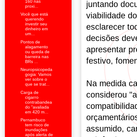
160 nas
juntando doc
proxi...
viabilidade d
Você que está
querendo
investir seu
esclarecer to
dinheiro em
um...
decisões dev
Pontos de
alagamento
apresentar pr
ou queda de
barreira nas
festivo, fome
BRs ...
Neuropsicopeda
gogia: Vamos
ver sobre o
Na medida cau
que se trat...
considerou "
Carga de
cigarro
contrabandea
compatibilida
do "avaliada
em 420 m...
orçamentário
Pernambuco
tem risco de
assumido, ca
inundações
após alerta de