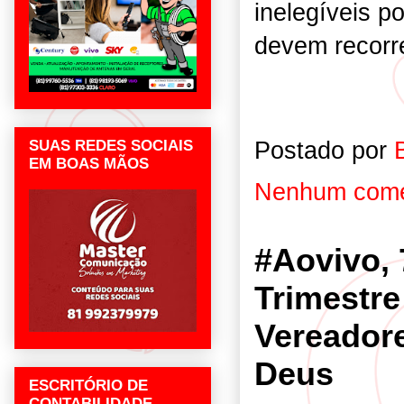
inelegíveis p
devem recorre
Postado por
SUAS REDES SOCIAIS
EM BOAS MÃOS
Nenhum come
#Aovivo, 
Trimestr
Vereadore
Deus
ESCRITÓRIO DE
CONTABILIDADE