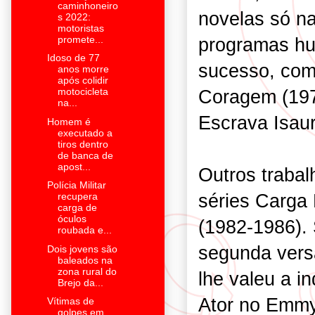
caminhoneiro
novelas só n
s 2022:
motoristas
promete...
programas hum
Idoso de 77
sucesso, com
anos morre
após colidir
Coragem (197
motocicleta
na...
Escrava Isaur
Homem é
executado a
tiros dentro
de banca de
apost...
Outros trabal
Polícia Militar
séries Carga
recupera
carga de
óculos
(1982-1986).
roubada e...
segunda vers
Dois jovens são
baleados na
zona rural do
lhe valeu a i
Brejo da...
Ator no Emmy 
Vítimas de
golpes em