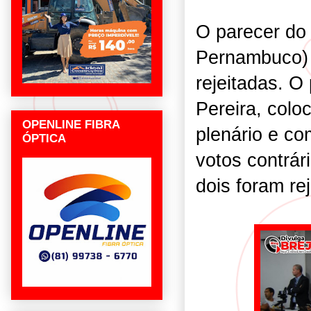
O parecer do
Pernambuco) 
rejeitadas. O
Pereira, colo
OPENLINE FIBRA
plenário e co
ÓPTICA
votos contrár
dois foram re