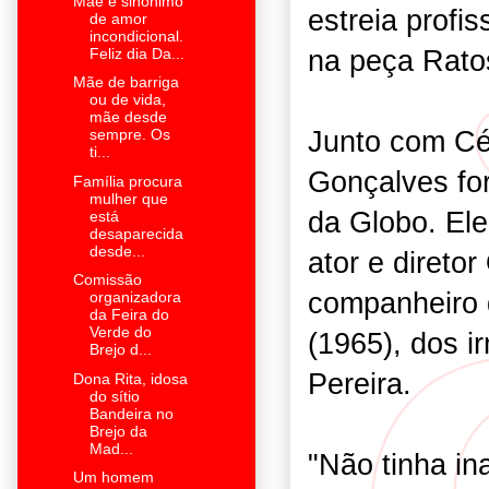
Mãe é sinônimo
estreia profi
de amor
incondicional.
na peça Rato
Feliz dia Da...
Mãe de barriga
ou de vida,
mãe desde
Junto com Cél
sempre. Os
ti...
Gonçalves for
Família procura
mulher que
da Globo. Ele
está
desaparecida
desde...
ator e direto
Comissão
companheiro 
organizadora
da Feira do
Verde do
(1965), dos 
Brejo d...
Pereira.
Dona Rita, idosa
do sítio
Bandeira no
Brejo da
Mad...
"Não tinha in
Um homem