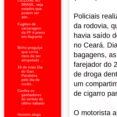
CICLONE NO
BRASIL: veja
estados que
podem ser
Policiais rea
atin...
da rodovia, 
Fugitivo de
carceragem
da PF é preso
havia saído 
em flagrante
...
no Ceará. Di
Bicho-preguiça
que corria
bagagens, as
risco de ser
atropelado ...
farejador do 2
16 de maio Dia
do Gari,
de droga dent
Parabéns
pelo dia de
um compartim
vocês...
Confira os
de cigarro pa
ganhadores
do sorteio do
último sábado
...
O motorista a
Homem aluga