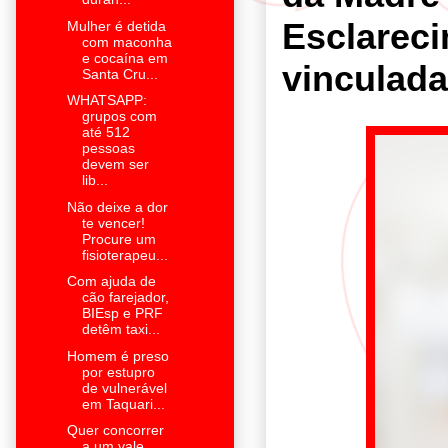
Esclareci
Mulher é detida
com maconha
e cocaína em
vinculada
Santa Cru...
WHATSAPP:
grupos com
até 512
pessoas
devem ser
lib...
Não deixe a dor
te vencer!
Procure um
fisioterapeu...
Com ajuda de
cão farejador,
BIEsp e PRF
detêm taxi...
Homem é preso
por estupro
de vulnerável
em Taquari...
Quer concorrer
a um vale