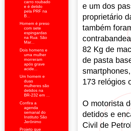
carro roubado
e um dos pass
e é detido
pela PRF na
proprietário 
B...
Homem é preso
também foram
com sete
espingardas
contrabandea
na Rua: São
Mar...
82 Kg de mac
Dois homens e
uma mulher
de pasta bas
morreram
após grave
acide...
smartphones, 
Um homem e
173 relógios o
duas
mulheres são
detidos na
BR-232 em ...
O motorista d
Confira a
agenda
detidos e en
semanal do
Instituto São
Jerônimo
Civil de Petr
Projeto que