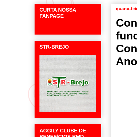
quarta-fe
CURTA NOSSA
FANPAGE
Con
fun
Con
STR-BREJO
An
AGGILY CLUBE DE
BENEFÍCIOS BMD