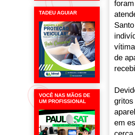
foram
atend
TADEU AGUIAR
Santo
indiví
vítim
de ap
receb
Devid
VOCÊ NAS MÃOS DE
gritos
UM PROFISSIONAL
apare
em es
cerca