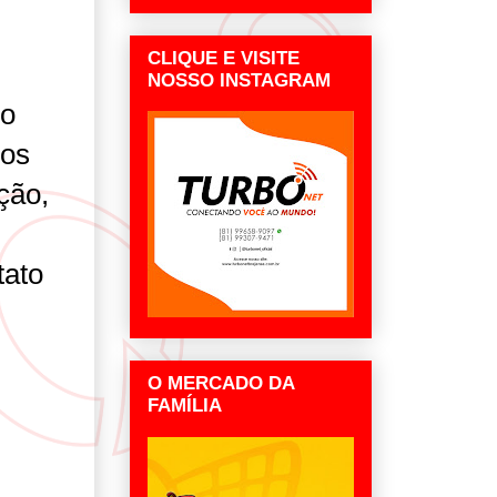
CLIQUE E VISITE
NOSSO INSTAGRAM
do
los
ção,
tato
O MERCADO DA
FAMÍLIA