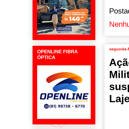
Posta
Nenhu
segunda-f
OPENLINE FIBRA
ÓPTICA
Ação
Mili
sus
Laj