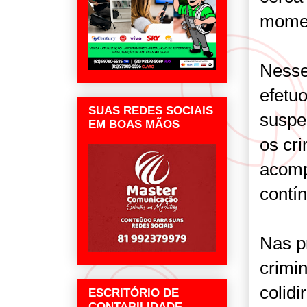
momen
Nesse
efetuo
SUAS REDES SOCIAIS
suspe
EM BOAS MÃOS
os cr
acomp
contín
Nas p
crimi
colid
ESCRITÓRIO DE
CONTABILIDADE