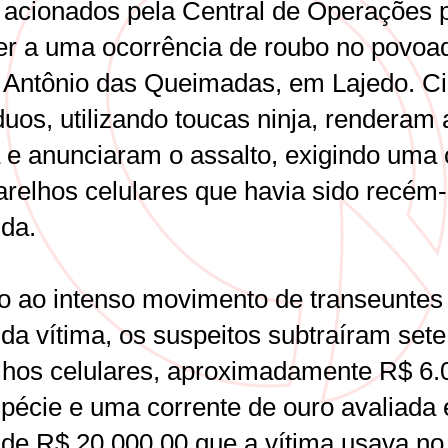
 acionados pela Central de Operações 
er a uma ocorrência de roubo no povoa
 Antônio das Queimadas, em Lajedo. C
duos, utilizando toucas ninja, renderam 
a e anunciaram o assalto, exigindo uma
arelhos celulares que havia sido recém-
ida.
o ao intenso movimento de transeuntes
 da vítima, os suspeitos subtraíram sete
lhos celulares, aproximadamente R$ 6.
pécie e uma corrente de ouro avaliada
 de R$ 20.000,00 que a vítima usava no