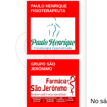
PAULO HENRIQUE
FISIOTERAPEUTA
GRUPO SÃO
JERÔNIMO
No sáb