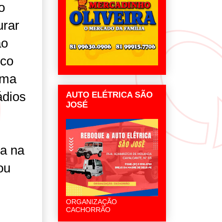
o
urar
ao
nco
rma
ádios
AUTO ELÉTRICA SÃO
JOSÉ
ia na
ou
ORGANIZAÇÃO
CACHORRÃO