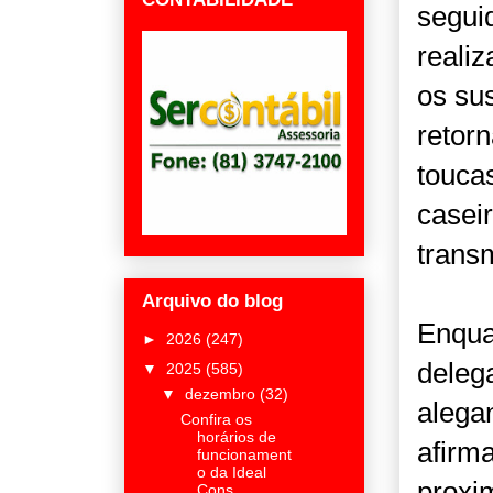
segui
reali
os su
retor
touca
caseir
trans
Arquivo do blog
Enqua
►
2026
(247)
deleg
▼
2025
(585)
▼
dezembro
(32)
alega
Confira os
horários de
afirma
funcionament
o da Ideal
proxi
Cons...