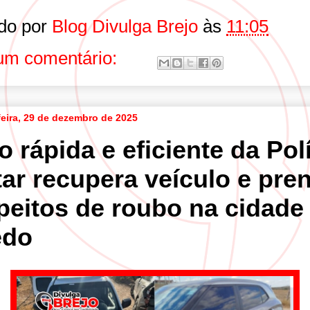
do por
Blog Divulga Brejo
às
11:05
m comentário:
eira, 29 de dezembro de 2025
 rápida e eficiente da Pol
tar recupera veículo e pre
peitos de roubo na cidade
edo