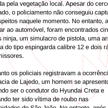
da pela vegetação local. Apesar do cerc
zado, o policiamento não conseguiu capt
speitos naquele momento. No entanto, 
nar ao automóvel, foram encontrados ci
s ninja, um simulacro de pistola, uma a
a do tipo espingarda calibre 12 e dois r
missores.
nto os policiais registravam a ocorrênc
acia de Lajedo, um homem se apresent
ndo ser o condutor do Hyundai Creta e
ndo ter sido vítima de roubo nas
midades de São João. No entanto, após