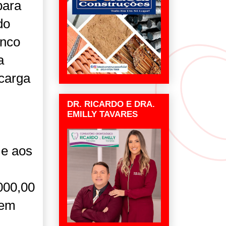
para
do
inco
a
 carga
DR. RICARDO E DRA.
EMILLY TAVARES
 e aos
000,00
 em