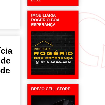
DEUS
IMOBILIARIA
ROGÉRIO BOA
ESPERANÇA
ícia
nde
 de
BREJO CELL STORE