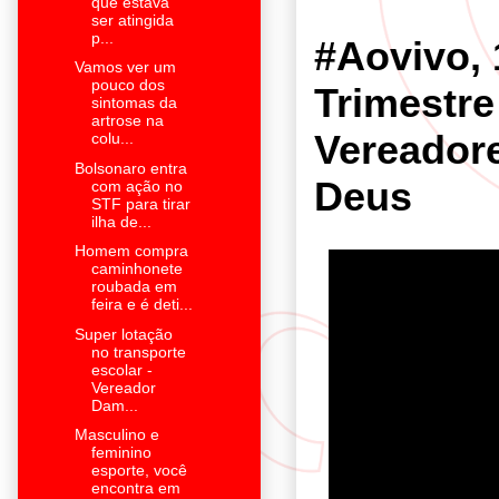
que estava
ser atingida
p...
#Aovivo, 
Vamos ver um
pouco dos
Trimestr
sintomas da
artrose na
Vereadore
colu...
Bolsonaro entra
Deus
com ação no
STF para tirar
ilha de...
Homem compra
caminhonete
roubada em
feira e é deti...
Super lotação
no transporte
escolar -
Vereador
Dam...
Masculino e
feminino
esporte, você
encontra em