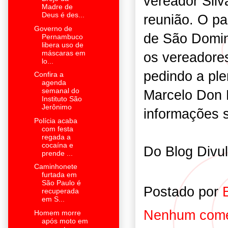
vereador Silv
Madre de
Deus é des...
reunião. O pa
Governo de
de São Domin
Pernambuco
libera uso de
máscaras em
os vereadore
lo...
pedindo a pl
Confira a
agenda
semanal do
Marcelo Don 
Instituto São
Jerônimo
informações 
Polícia acaba
com festa
regada a
cocaína e
Do Blog Divul
prende ...
Caminhonete
furtada em
São Paulo é
Postado por
recuperada
em S...
Nenhum come
Homem morre
após moto em