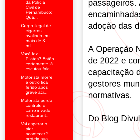
passageiros. 
da Polícia
Civil de
encaminhadas 
Pernambuco:
Qua...
adoção das d
Carga ilegal de
cigarros
avaliada em
mais de 3
mil...
A Operação N
Você faz
de 2022 e co
Pilates? Então
certamente já
escutou fala...
capacitação 
Motorista morre
gestores mun
e outro fica
ferido após
grave aci...
normativas.
Motorista perde
controle e
carro invade
restaurant...
Do Blog Divu
Vai esperar o
pior
acontecer?
proteja sua