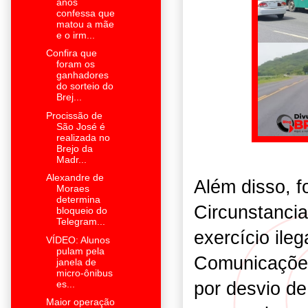
anos
confessa que
matou a mãe
e o irm...
Confira que
foram os
ganhadores
do sorteio do
Brej...
Procissão de
São José é
realizada no
Brejo da
Madr...
Alexandre de
Além disso, 
Moraes
determina
Circunstanci
bloqueio do
Telegram...
exercício ile
VÍDEO: Alunos
pulam pela
Comunicações
janela de
micro-ônibus
por desvio de
es...
Maior operação