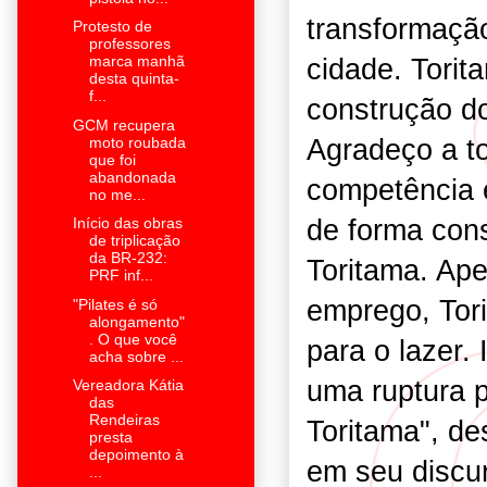
transformação
Protesto de
professores
marca manhã
cidade. Torit
desta quinta-
f...
construção d
GCM recupera
Agradeço a to
moto roubada
que foi
abandonada
competência 
no me...
de forma cons
Início das obras
de triplicação
da BR-232:
Toritama. Ape
PRF inf...
emprego, Tori
"Pilates é só
alongamento"
. O que você
para o lazer.
acha sobre ...
uma ruptura p
Vereadora Kátia
das
Rendeiras
Toritama", de
presta
depoimento à
em seu discu
...