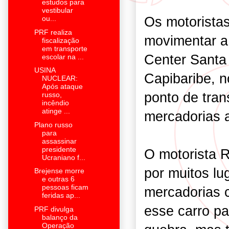
estudos para
vestibular
Os motoristas
ou...
PRF realiza
movimentar a
fiscalização
em transporte
Center Santa
escolar na ...
USINA
Capibaribe, 
NUCLEAR:
Após ataque
ponto de tran
russo,
incêndio
atinge ...
mercadorias a
Plano russo
para
assassinar
presidente
O motorista R
Ucraniano f...
por muitos lu
Brejense morre
e outras 6
pessoas ficam
mercadorias c
feridas ap...
esse carro pa
PRF divulga
balanço da
Operação