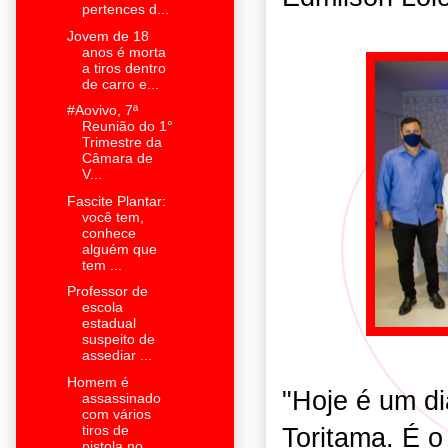
pertences d...
Jovem de 18
anos é morta
a tiros dentro
de carro e...
#Aovivo, 7ª
Reunião do 1°
Trimestre da
Câmara de
V...
Fascite Plantar:
você tem,
conhece
alguém que
tem ...
Professor de
escola
estadual
suspeito de
assediar ...
Homem é
"Hoje é um di
assassinado
com vários
tiros de
Toritama. É o
pistola no...