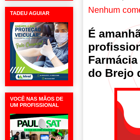
Nenhum come
TADEU AGUIAR
É amanhã!
profissio
Farmácia
do Brejo
VOCÊ NAS MÃOS DE
UM PROFISSIONAL