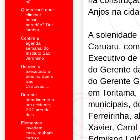
na construçã
nã...
Anjos na cida
Quem você quer
eliminar
nesse
paredão? Dor
lombar,...
A solenidade
Confira a
agenda
Caruaru, com
semanal do
Instituto São
Executivo de
Jerônimo
Homem é
do Gerente da
executado a
tiros no Bairro
do Gerente G
São
Cristóvão,...
em Toritama, 
Durante
atendimento a
municipais, 
um acidente,
PRF prende
Ferreirinha, 
dois...
Elementos
Xavier, Carol
invadem
casa, roubam
Edmilson Lol
carro e