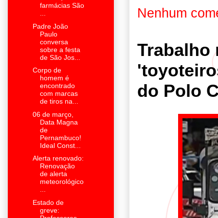
farmácias São
Nenhum come
...
Padre João
Paulo
conversa
Trabalho 
sobre a festa
de São Jos...
'toyoteir
Corpo de
homem é
do Polo 
encontrado
com marcas
de tiros na...
06 de março,
Data Magna
de
Pernambuco!
Ideal Const...
Alerta renovado:
Renovação
de alerta
meteorológico
...
Estado de
greve:
Professores