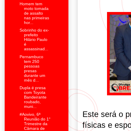
Homem tem
moto tomada
de assalto
nas primeiras
hor...
Sobrinho do ex-
prefeito
Hilário Paulo
é
assassinad...
Pernambuco
tem 250
pessoas
presas
durante um
mês d...
Dupla é presa
com Toyota
Bandeirante
roubado,
muni...
Este será o p
#Aovivo, 6ª
Reunião do 1°
físicas e esp
Trimestre da
Câmara de