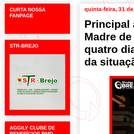
quinta-feira, 31 d
CURTA NOSSA
FANPAGE
Principal
Madre de 
STR-BREJO
quatro d
da situaç
AGGILY CLUBE DE
BENEFÍCIOS BMD