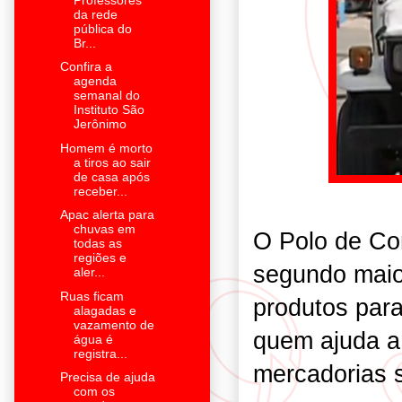
da rede
pública do
Br...
Confira a
agenda
semanal do
Instituto São
Jerônimo
Homem é morto
a tiros ao sair
de casa após
receber...
Apac alerta para
chuvas em
O Polo de Co
todas as
regiões e
segundo maior
aler...
Ruas ficam
produtos para
alagadas e
vazamento de
quem ajuda a 
água é
registra...
mercadorias s
Precisa de ajuda
com os