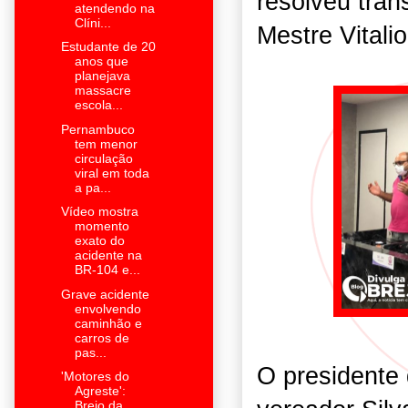
resolveu tran
atendendo na
Clíni...
Mestre Vitali
Estudante de 20
anos que
planejava
massacre
escola...
Pernambuco
tem menor
circulação
viral em toda
a pa...
Vídeo mostra
momento
exato do
acidente na
BR-104 e...
Grave acidente
envolvendo
caminhão e
carros de
pas...
O presidente
'Motores do
Agreste':
Brejo da