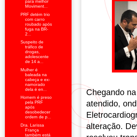
para melhor
Moviment...
PRF detém trio
com carro
roubado após
fuga na BR-
2...
Suspeito de
tráfico de
drogas,
adolescente
de 14 a...
Mulher é
baleada na
cabeça e ex-
namorado
dela é en...
Chegando na u
Homem é preso
atendido, ond
pela PRF
após
desobedecer
Eletrocardio
ordem de p...
alteração. De
Dra. Larissa
França
também está