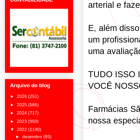
arterial e fa
E, além diss
um profission
uma avaliação
TUDO ISSO 
VOCÊ NOSS
Arquivo do blog
►
2026
(251)
►
2025
(585)
Farmácias Sã
►
2024
(717)
nossa especi
►
2023
(950)
▼
2022
(1190)
►
dezembro
(83)