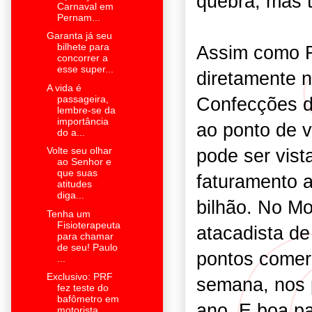
quebra, mas t
Carnaval em
Pernam...
Garanta já seu
bilhete para
Assim como R
concorrer a
esse super...
diretamente 
A vida é
passageira,
Confecções d
lembre-se da
importância
ao ponto de v
do a...
pode ser vist
Volte seu olhar
ao Senhor e
que suas
faturamento a
atitudes
diga...
bilhão. No Mo
Tenha um
Fisioterapeuta
atacadista de
para chamar
de seu! Paulo
pontos comerc
...
Exclusivo: PRF
semana, nos 
fez teste do
bafômetro em
ano. E boa pa
motorista...