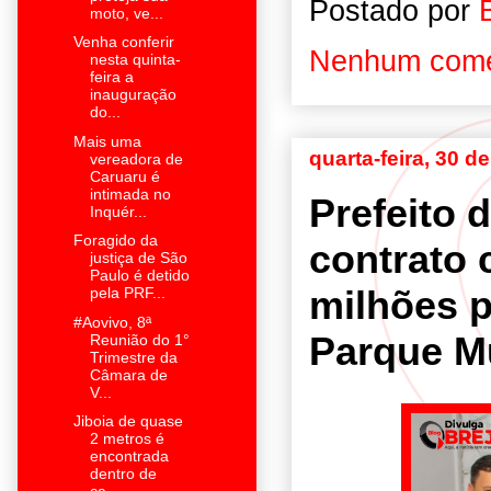
Postado por
moto, ve...
Venha conferir
Nenhum come
nesta quinta-
feira a
inauguração
do...
Mais uma
quarta-feira, 30 
vereadora de
Caruaru é
intimada no
Prefeito 
Inquér...
Foragido da
contrato 
justiça de São
Paulo é detido
milhões 
pela PRF...
#Aovivo, 8ª
Parque M
Reunião do 1°
Trimestre da
Câmara de
V...
Jiboia de quase
2 metros é
encontrada
dentro de