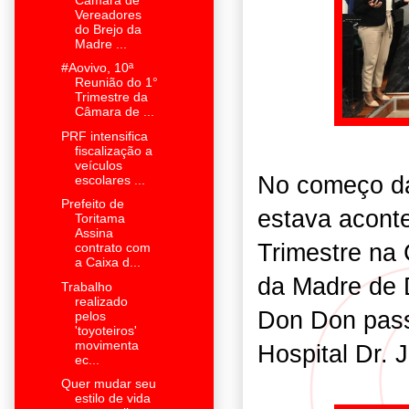
Vereadores
do Brejo da
Madre ...
#Aovivo, 10ª
Reunião do 1°
Trimestre da
Câmara de ...
PRF intensifica
fiscalização a
veículos
No começo da 
escolares ...
Prefeito de
estava acont
Toritama
Assina
Trimestre na
contrato com
a Caixa d...
da Madre de 
Trabalho
realizado
Don Don pass
pelos
'toyoteiros'
movimenta
Hospital Dr. 
ec...
Quer mudar seu
estilo de vida