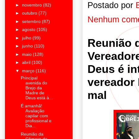
Postado por
►
novembro
(82)
►
outubro
(77)
Nenhum come
►
setembro
(87)
►
agosto
(105)
►
julho
(99)
Reunião 
►
junho
(110)
Vereadore
►
maio
(128)
►
abril
(100)
Deus é in
▼
março
(116)
Principal
vereador
avenida do
Brejo da
mal
Madre de
Deus está à...
É amanhã!
Avaliação
capilar com
profissional e
Dia...
Reunião da
Câmara de