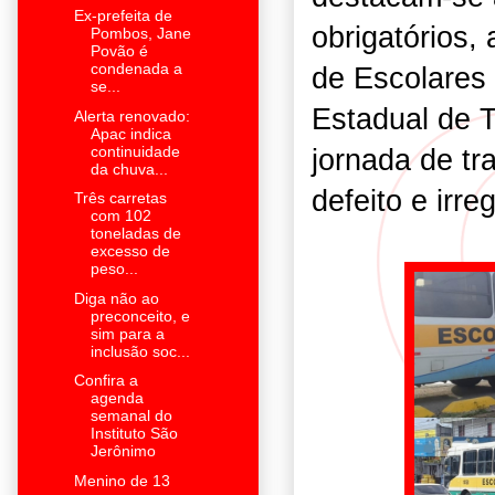
Ex-prefeita de
obrigatórios,
Pombos, Jane
Povão é
condenada a
de Escolares 
se...
Estadual de T
Alerta renovado:
Apac indica
continuidade
jornada de tr
da chuva...
defeito e irr
Três carretas
com 102
toneladas de
excesso de
peso...
Diga não ao
preconceito, e
sim para a
inclusão soc...
Confira a
agenda
semanal do
Instituto São
Jerônimo
Menino de 13