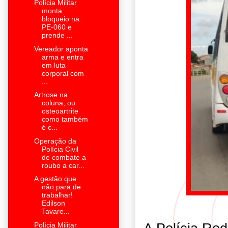
Polícia Militar
monta
bloqueio na
PE-060 e
prende ...
Vereador aponta
arma e entra
em luta
corporal com
...
Artrose na
coluna, ou
osteoartrite
como também
é c...
Operação da
Polícia Civil
de combate a
roubo a car...
A gestão que
não para de
trabalhar!
Edilson
Tavare...
Polícia Militar