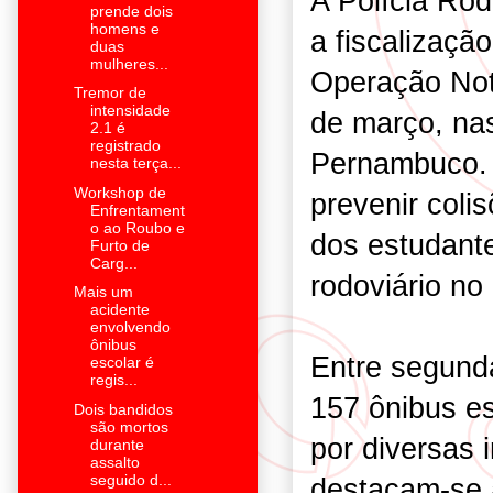
A Polícia Rod
prende dois
homens e
a fiscalizaçã
duas
mulheres...
Operação Nota
Tremor de
intensidade
de março, nas
2.1 é
registrado
Pernambuco. A
nesta terça...
Workshop de
prevenir coli
Enfrentament
o ao Roubo e
dos estudante
Furto de
Carg...
rodoviário no
Mais um
acidente
envolvendo
ônibus
Entre segunda
escolar é
regis...
157 ônibus es
Dois bandidos
são mortos
por diversas i
durante
assalto
seguido d...
destacam-se 