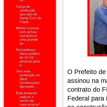
ca...
Carga de
confecção
que saiu de
Santa Cruz do
Capib...
Mulher é presa
com armas,
munições e
uma grande
qu...
Pernambuco
libera público
de 10 mil
pessoas para
e...
O Prefeito de
Tem mais
promoção na
assinou na ma
Ideal
Construções!
Aproveite,...
contrato do 
Está tentando
Federal para 
realizar o
sonho da
casa própria?