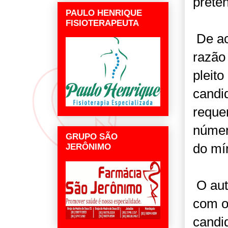
preten
PAULO HENRIQUE
FISIOTERAPEUTA
De ac
razão 
pleit
candid
reque
númer
GRUPO SÃO
do mí
JERÔNIMO
O aut
com o
candid