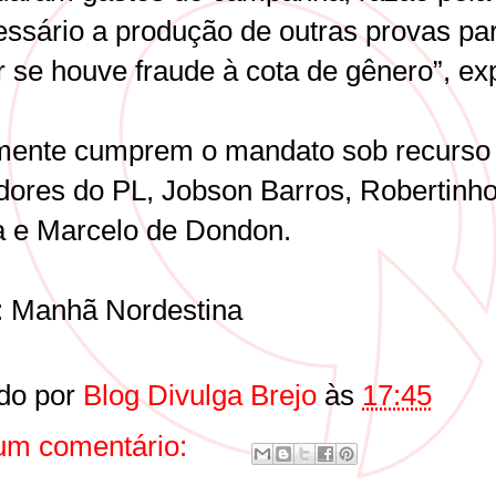
essário a produção de outras provas pa
 se houve fraude à cota de gênero”, exp
mente cumprem o mandato sob recurso
dores do PL, Jobson Barros, Robertinh
a e Marcelo de Dondon.
: Manhã Nordestina
do por
Blog Divulga Brejo
às
17:45
m comentário: