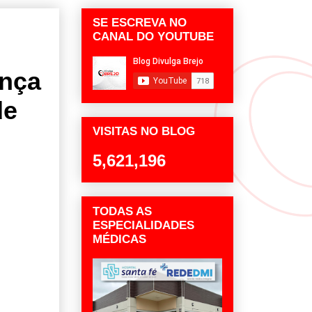
SE ESCREVA NO
CANAL DO YOUTUBE
ença
de
VISITAS NO BLOG
5,621,196
TODAS AS
ESPECIALIDADES
MÉDICAS