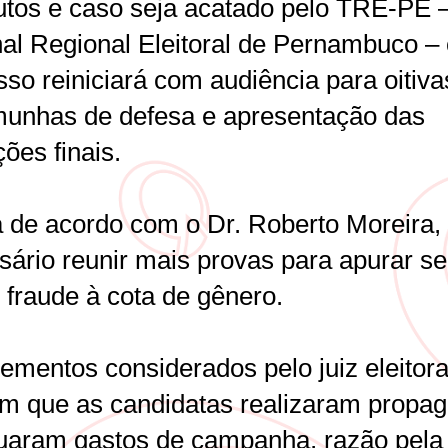
utos e caso seja acatado pelo TRE-PE 
nal Regional Eleitoral de Pernambuco –
so reiniciará com audiência para oitiva
munhas de defesa e apresentação das
ões finais.
 de acordo com o Dr. Roberto Moreira,
sário reunir mais provas para apurar se
 fraude à cota de gênero.
ementos considerados pelo juiz eleitora
am que as candidatas realizaram propa
tuaram gastos de campanha, razão pela