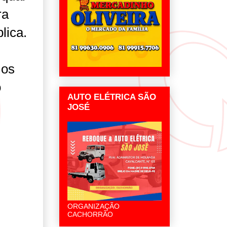
ra
lica.
 os
o
AUTO ELÉTRICA SÃO
JOSÉ
ORGANIZAÇÃO
CACHORRÃO