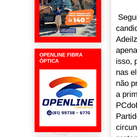
Segun
candi
Adeil
apena
OPENLINE FIBRA
isso, 
ÓPTICA
nas el
não p
a prim
PCdoB
Partid
circun