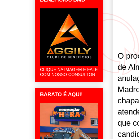
O pro
de Al
CLIQUE NA IMAGEM E FALE
COM NOSSO CONSULTOR
anulaç
Madre
BARATO É AQUI!
chapa 
atende
que co
candi