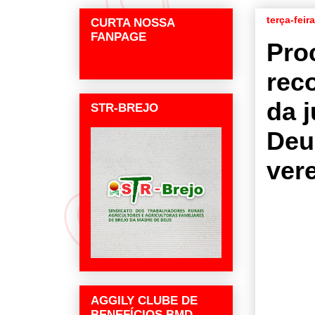
terça-fei
CURTA NOSSA
FANPAGE
Pro
rec
da 
STR-BREJO
Deu
ver
AGGILY CLUBE DE
BENEFÍCIOS BMD