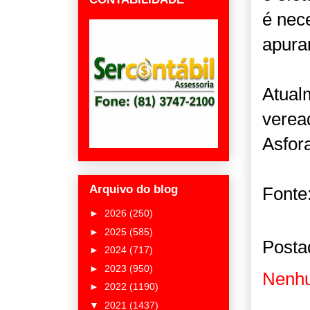
é nec
apurar
Atual
verea
Asfor
Arquivo do blog
Fonte
►
2026
(250)
►
2025
(585)
Posta
►
2024
(717)
►
2023
(950)
Nenhu
►
2022
(1190)
▼
2021
(1437)