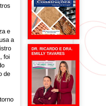
tros
za e
usa a
istro
DR. RICARDO E DRA.
EMILLY TAVARES
 foi
do
o de
torno