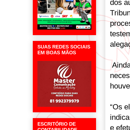
dos a
Tribu
proces
teste
alegaç
SUAS REDES SOCIAIS
EM BOAS MÃOS
Ainda
neces
houve
“Os el
indic
ESCRITÓRIO DE
e efe
CONTABILIDADE