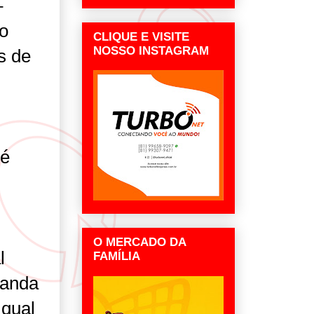
–
 o
CLIQUE E VISITE
NOSSO INSTAGRAM
s de
 é
O MERCADO DA
l
FAMÍLIA
ganda
 qual