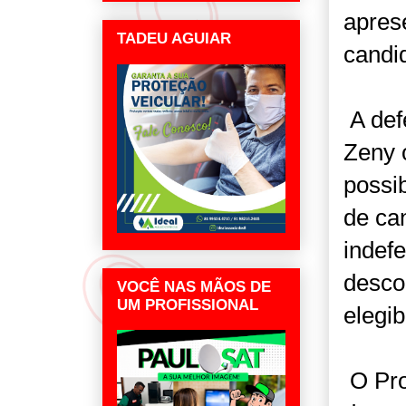
apres
TADEU AGUIAR
candi
A def
Zeny 
possib
de ca
indefe
desco
VOCÊ NAS MÃOS DE
UM PROFISSIONAL
elegib
O Pro