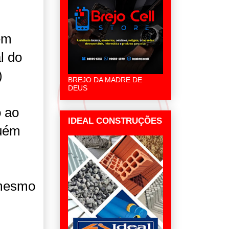
em
l do
)
BREJO DA MADRE DE
DEUS
o ao
IDEAL CONSTRUÇÕES
quém
 mesmo