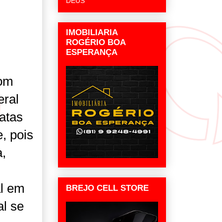
DEUS
IMOBILIARIA
ROGÉRIO BOA
ESPERANÇA
com
eral
datas
, pois
a,
al em
BREJO CELL STORE
al se