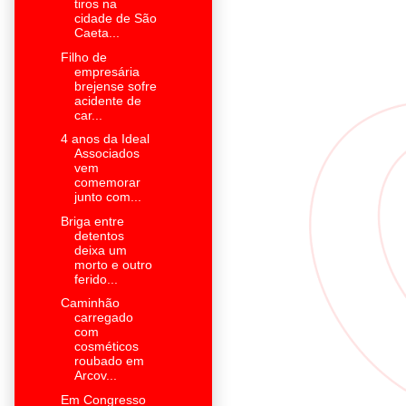
tiros na
cidade de São
Caeta...
Filho de
empresária
brejense sofre
acidente de
car...
4 anos da Ideal
Associados
vem
comemorar
junto com...
Briga entre
detentos
deixa um
morto e outro
ferido...
Caminhão
carregado
com
cosméticos
roubado em
Arcov...
Em Congresso