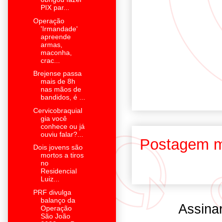
PIX par...
Operação
'Irmandade'
apreende
armas,
maconha,
crac...
Brejense passa
mais de 8h
nas mãos de
bandidos, é ...
Cervicobraquial
gia você
conhece ou já
ouviu falar?...
Postagem m
Dois jovens são
mortos a tiros
no
Residencial
Luiz...
PRF divulga
balanço da
Assina
Operação
São João