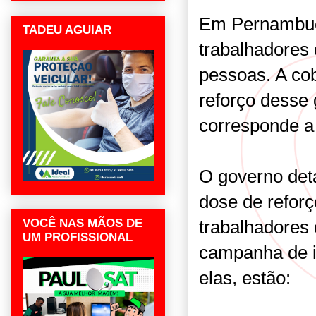
Em Pernambuc
TADEU AGUIAR
trabalhadores
pessoas. A cob
reforço desse
corresponde a
O governo det
dose de refor
VOCÊ NAS MÃOS DE
trabalhadores
UM PROFISSIONAL
campanha de i
elas, estão: