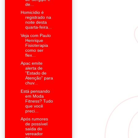
de...
Homicídio é
registrado na
noite desta
quarta-feira...
Veja com Paulo
Henrique
Fisioterapia
como ser
flex...
Apac emite
alerta de
"Estado de
Atenção" para
chuv...
Está pensando
em Moda
Fitness? Tudo
que você
preci...
Após rumores
de possível
saída do
vereador