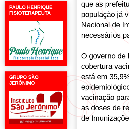
que as prefeit
PAULO HENRIQUE
população já 
FISIOTERAPEUTA
Nacional de Im
necessários pa
O governo de 
cobertura vaci
está em 35,9%
GRUPO SÃO
JERÔNIMO
epidemiológico
vacinação pa
as doses de re
de Imunizaçõe