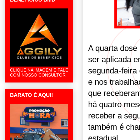
A quarta dose 
ser aplicada e
segunda-feira 
CLIQUE NA IMAGEM E FALE
COM NOSSO CONSULTOR
e nos trabalh
que receberam
BARATO É AQUI!
há quatro mes
receber a seg
também é cham
estadual.