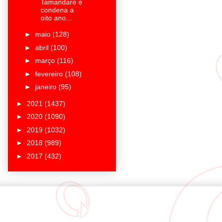
Tamandaré é
condena a
oito ano...
►
maio
(128)
►
abril
(100)
►
março
(116)
►
fevereiro
(108)
►
janeiro
(95)
►
2021
(1437)
►
2020
(1090)
►
2019
(1032)
►
2018
(989)
►
2017
(432)