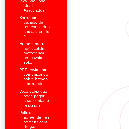
Viva São João!
Ideal
Associados
Barragem
transborda
por causa das
chuvas, ponte
fi...
Homem morre
após colidir
motocicleta
em cavalo
sol...
PRF envia nota
comunicando
sobre breves
interrupçõ...
Você sabia que
pode pagar
suas contas e
realizar s...
Polícia
apreende três
homens com
drogas,