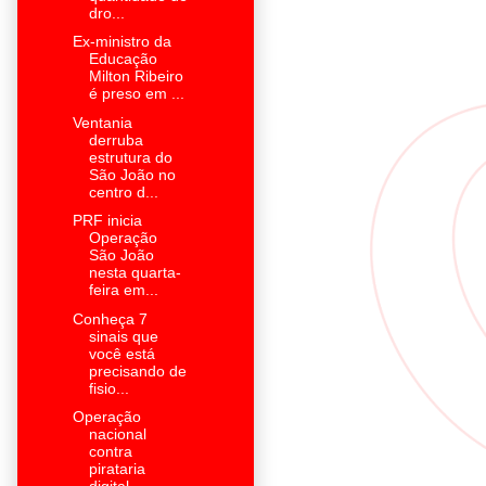
dro...
Ex-ministro da
Educação
Milton Ribeiro
é preso em ...
Ventania
derruba
estrutura do
São João no
centro d...
PRF inicia
Operação
São João
nesta quarta-
feira em...
Conheça 7
sinais que
você está
precisando de
fisio...
Operação
nacional
contra
pirataria