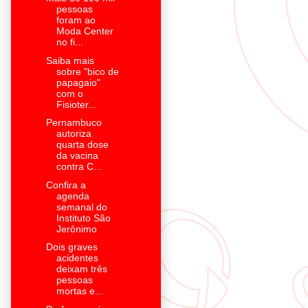
pessoas
foram ao
Moda Center
no fi...
Saiba mais
sobre "bico de
papagaio"
com o
Fisioter...
Pernambuco
autoriza
quarta dose
da vacina
contra C...
Confira a
agenda
semanal do
Instituto São
Jerônimo
Dois graves
acidentes
deixam três
pessoas
mortas e...