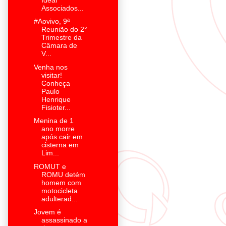
Associados...
#Aovivo, 9ª
Reunião do 2°
Trimestre da
Câmara de
V...
Venha nos
visitar!
Conheça
Paulo
Henrique
Fisioter...
Menina de 1
ano morre
após cair em
cisterna em
Lim...
ROMUT e
ROMU detém
homem com
motocicleta
adulterad...
Jovem é
assassinado a