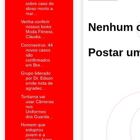
sobre caso de
idoso morto a
mar...
Venha conferir
Nenhum c
nossos looks
Moda Fitness.
Cláudia ...
Coronavírus: 44
Postar u
novos casos
são
confirmados
em Bre...
Grupo liderado
por Dr. Edson
emite nota de
agradec...
Toritama vai
usar Câmeras
nos
Uniformes
dos Guarda...
Homem que
estuprou
jovem e a
obrigou fazer