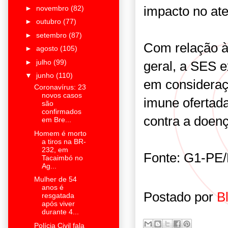
impacto no at
►
novembro
(82)
►
outubro
(77)
►
setembro
(87)
Com relação à
►
agosto
(105)
►
julho
(99)
geral, a SES e
▼
junho
(110)
em consideraç
Coronavírus: 23
novos casos
imune ofertad
são
confirmados
contra a doenç
em Bre...
Homem é morto
a tiros na BR-
232, em
Fonte: G1-PE/
Tacaimbó no
Ag...
Mulher de 54
anos é
Postado por
B
resgatada
após viver
durante 4...
Polícia Civil fala