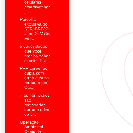
celulares,
smartwatches
,...
Parceria
exclusiva do
STR–BREJO
com Dr. Valter
Fer...
5 curiosidades
que você
precisa saber
sobre o Pila...
PRF apreende
dupla com
arma e carro
roubado em
Car...
Três homicídios
são
registrados
durante o fim
de s...
Operação
Ambiental
Conjunta