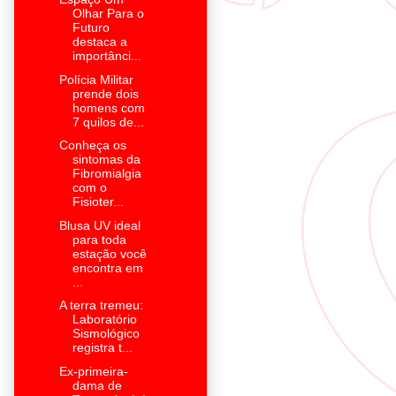
Olhar Para o
Futuro
destaca a
importânci...
Polícia Militar
prende dois
homens com
7 quilos de...
Conheça os
sintomas da
Fibromialgia
com o
Fisioter...
Blusa UV ideal
para toda
estação você
encontra em
...
A terra tremeu:
Laboratório
Sismológico
registra t...
Ex-primeira-
dama de