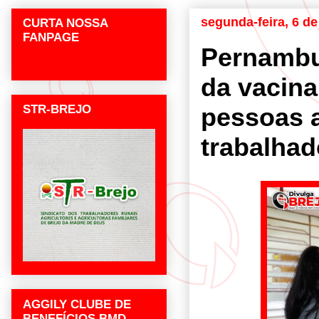
segunda-feira, 6 d
CURTA NOSSA
FANPAGE
Pernambu
da vacina
STR-BREJO
pessoas a
trabalhad
AGGILY CLUBE DE
BENEFÍCIOS BMD