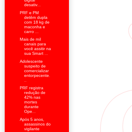
digital
desativ...
PRF e PM
detêm dupla
com 18 kg de
maconha e
carro ...
Mais de mil
canais para
você assitir na
sua Smart ...
Adolescente
suspeito de
comercializar
entorpecente.
..
PRF registra
redução de
42% nas
mortes
durante
Ope...
Após 5 anos,
assassinos do
vigilante