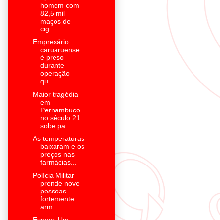
homem com
82,5 mil
maços de
cig...
Empresário
caruaruense
é preso
durante
operação
qu...
Maior tragédia
em
Pernambuco
no século 21:
sobe pa...
As temperaturas
baixaram e os
preços nas
farmácias...
Polícia Militar
prende nove
pessoas
fortemente
arm...
Espaço Um