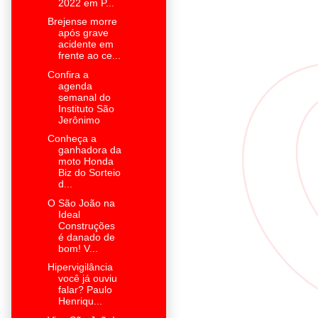
2022 em P...
Brejense morre
após grave
acidente em
frente ao ce...
Confira a
agenda
semanal do
Instituto São
Jerônimo
Conheça a
ganhadora da
moto Honda
Biz do Sorteio
d...
O São João na
Ideal
Construções
é danado de
bom! V...
Hipervigilância
você já ouviu
falar? Paulo
Henriqu...