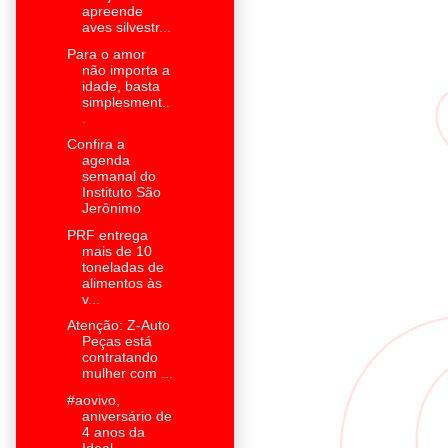
apreende
aves silvestr...
Para o amor
não importa a
idade, basta
simplesment..
.
Confira a
agenda
semanal do
Instituto São
Jerônimo
PRF entrega
mais de 10
toneladas de
alimentos às
v...
Atenção: Z-Auto
Peças está
contratando
mulher com ...
#aovivo,
aniversário de
4 anos da
Ideal