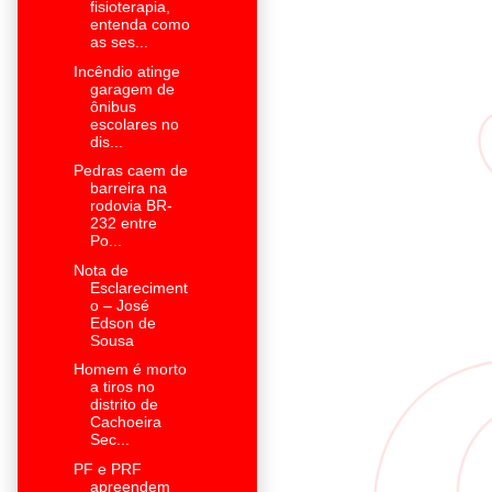
fisioterapia,
entenda como
as ses...
Incêndio atinge
garagem de
ônibus
escolares no
dis...
Pedras caem de
barreira na
rodovia BR-
232 entre
Po...
Nota de
Esclareciment
o – José
Edson de
Sousa
Homem é morto
a tiros no
distrito de
Cachoeira
Sec...
PF e PRF
apreendem