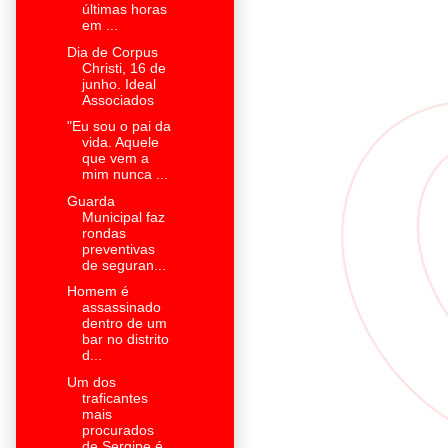
últimas horas
em ...
Dia de Corpus
Christi, 16 de
junho. Ideal
Associados
"Eu sou o pai da
vida. Aquele
que vem a
mim nunca ...
Guarda
Municipal faz
rondas
preventivas
de seguran...
Homem é
assassinado
dentro de um
bar no distrito
d...
Um dos
traficantes
mais
procurados
de Sergipe é