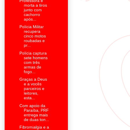
Professora é
morta a tiros
junto com
cachorro
após...
Polícia Militar
recupera
cinco motos
roubadas e
pr...
Polícia captura
sete homens
com três
armas de
fogo...
Graças a Deus
e a vocês
parceiros e
leitores,
esta...
Com apoio da
Paraíba, PRF
entrega mais
de duas ton...
Fibromialgia e a