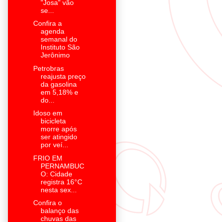
"Josa" vão
se...
Confira a
agenda
semanal do
Instituto São
Jerônimo
Petrobras
reajusta preço
da gasolina
em 5,18% e
do...
Idoso em
bicicleta
morre após
ser atingido
por veí...
FRIO EM
PERNAMBUC
O: Cidade
registra 16°C
nesta sex...
Confira o
balanço das
chuvas das