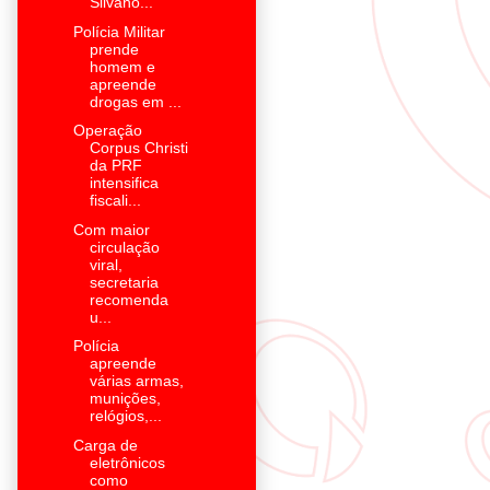
Silvano...
Polícia Militar
prende
homem e
apreende
drogas em ...
Operação
Corpus Christi
da PRF
intensifica
fiscali...
Com maior
circulação
viral,
secretaria
recomenda
u...
Polícia
apreende
várias armas,
munições,
relógios,...
Carga de
eletrônicos
como