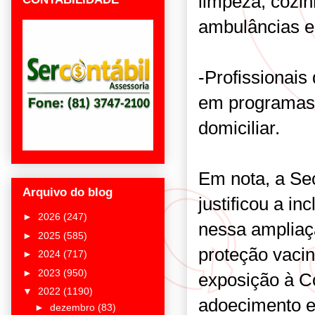
limpeza, cozin
ambulâncias e
-Profissionais
em programas 
domiciliar.
Em nota, a Se
Arquivo do blog
justificou a i
►
2026
(247)
nessa ampliaç
►
2025
(585)
proteção vacin
►
2024
(717)
►
2023
(950)
exposição à Co
▼
2022
(1190)
adoecimento e
►
dezembro
(83)