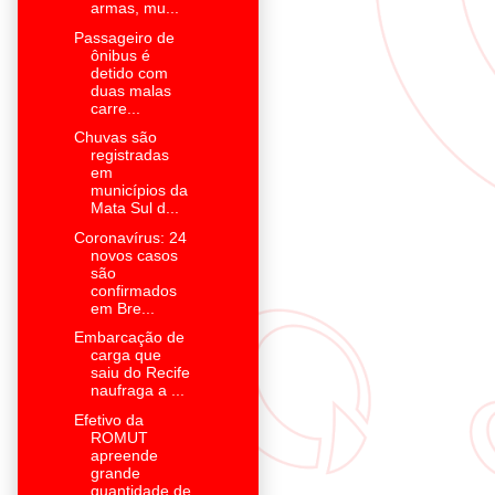
armas, mu...
Passageiro de
ônibus é
detido com
duas malas
carre...
Chuvas são
registradas
em
municípios da
Mata Sul d...
Coronavírus: 24
novos casos
são
confirmados
em Bre...
Embarcação de
carga que
saiu do Recife
naufraga a ...
Efetivo da
ROMUT
apreende
grande
quantidade de