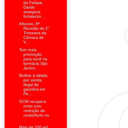
da Fetape,
Danilo
assegura
fortalecim...
#Aovivo, 8ª
Reunião do 2°
Trimestre da
Câmara de
V...
Tem mais
promoção
para você na
farmácia São
Jerôni...
Mulher é detida
por venda
ilegal de
gasolina em
Pe...
GCM recupera
moto com
restrição de
roubo/furto no
...
Mais de 100 mil