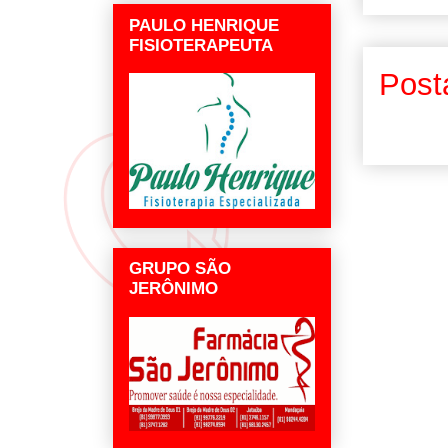
PAULO HENRIQUE
FISIOTERAPEUTA
Post
GRUPO SÃO
JERÔNIMO