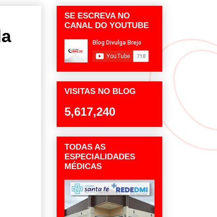
SE ESCREVA NO
CANAL DO YOUTUBE
da
VISITAS NO BLOG
5,617,240
TODAS AS
ESPECIALIDADES
MÉDICAS