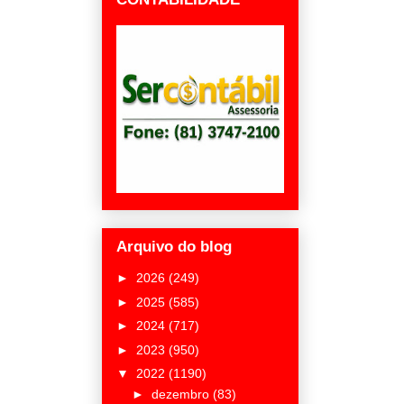
Arquivo do blog
►
2026
(249)
►
2025
(585)
►
2024
(717)
►
2023
(950)
▼
2022
(1190)
►
dezembro
(83)