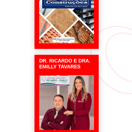
DR. RICARDO E DRA.
EMILLY TAVARES