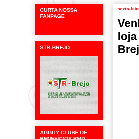
sexta-feir
CURTA NOSSA
FANPAGE
Ven
loj
Bre
STR-BREJO
AGGILY CLUBE DE
BENEFÍCIOS BMD