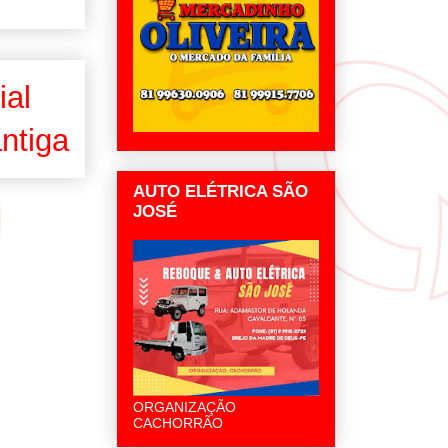
ial
ntiga
AUTO ELÉTRICA SÃO
JOSÉ
ORGANIZAÇÃO
CACHORRÃO