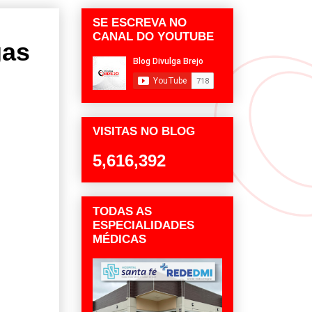
SE ESCREVA NO
CANAL DO YOUTUBE
gas
VISITAS NO BLOG
5,616,392
TODAS AS
ESPECIALIDADES
MÉDICAS