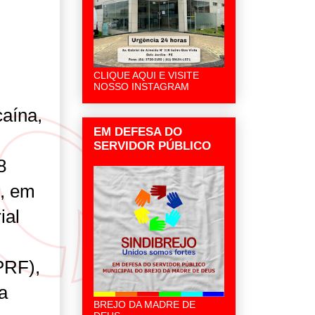
CLIQUE AQUI E VISITE
NOSSO INSTAGRAM
caína,
EM DEFESA DO
SERVIDOR PÚBLICO
8
8, em
ial
PRF),
a
BREJO DA MADRE DE