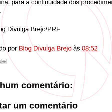
lina, para a continuidade dos procedime
.
og Divulga Brejo/PRF
do por
Blog Divulga Brejo
às
08:52
hum comentário:
tar um comentário