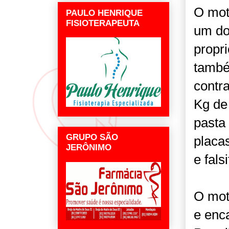
O mot
PAULO HENRIQUE
FISIOTERAPEUTA
um do
propri
també
contr
Kg de
pasta
GRUPO SÃO
placas
JERÔNIMO
e fals
O mot
e enc