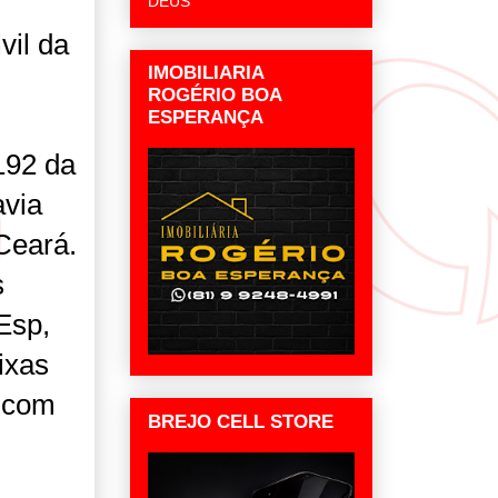
DEUS
vil da
IMOBILIARIA
ROGÉRIO BOA
ESPERANÇA
192 da
avia
Ceará.
s
Esp,
ixas
o com
BREJO CELL STORE