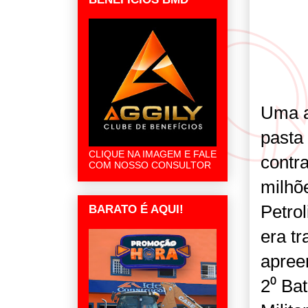
Uma a
pasta
CLIQUE NA IMAGEM E FALE
contr
COM NOSSO CONSULTOR
milhõ
Petro
BARATO É AQUI!
era t
apree
2⁰ Bat