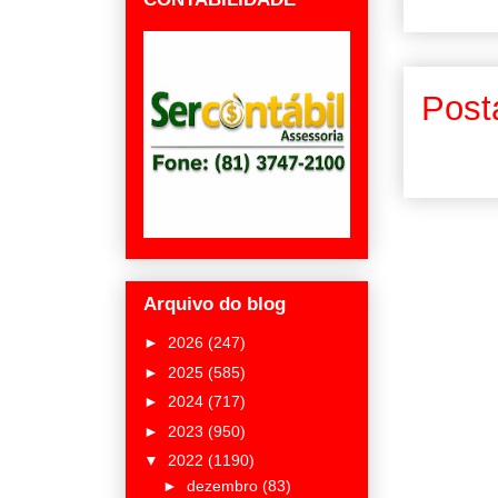
Post
Arquivo do blog
►
2026
(247)
►
2025
(585)
►
2024
(717)
►
2023
(950)
▼
2022
(1190)
►
dezembro
(83)