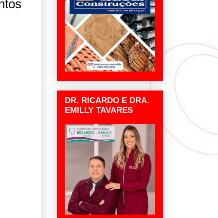
ntos
DR. RICARDO E DRA.
EMILLY TAVARES