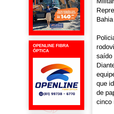
Milit
Repre
Bahia
Polic
rodov
OPENLINE FIBRA
ÓPTICA
saído
Diant
equip
que id
de pa
cinco