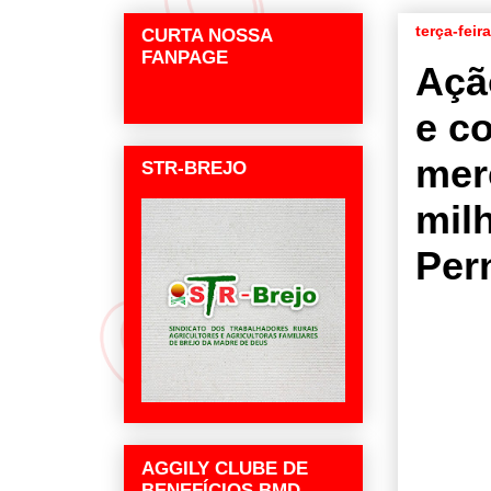
terça-feir
CURTA NOSSA
FANPAGE
Açã
e c
mer
STR-BREJO
mil
Per
AGGILY CLUBE DE
BENEFÍCIOS BMD