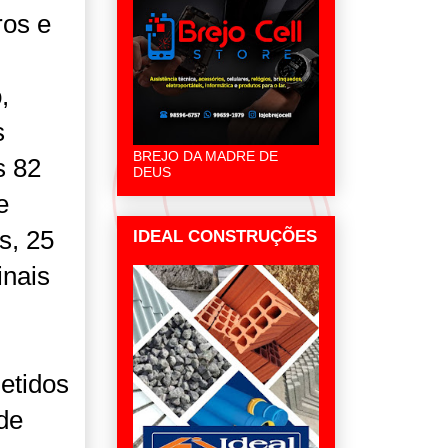
ros e
,
s
BREJO DA MADRE DE
s 82
DEUS
e
s, 25
IDEAL CONSTRUÇÕES
inais
etidos
de