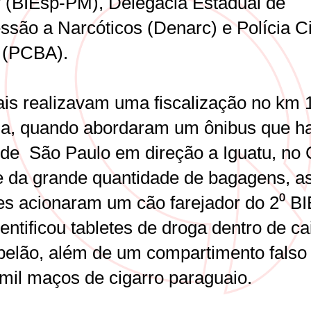
ar (BIEsp-PM), Delegacia Estadual de
ssão a Narcóticos (Denarc) e Polícia Ci
 (PCBA).
iais realizavam uma fiscalização no km 
ia, quando abordaram um ônibus que h
 de São Paulo em direção a Iguatu, no 
e da grande quantidade de bagagens, a
es acionaram um cão farejador do 2⁰ BI
entificou tabletes de droga dentro de ca
pelão, além de um compartimento fals
 mil maços de cigarro paraguaio.