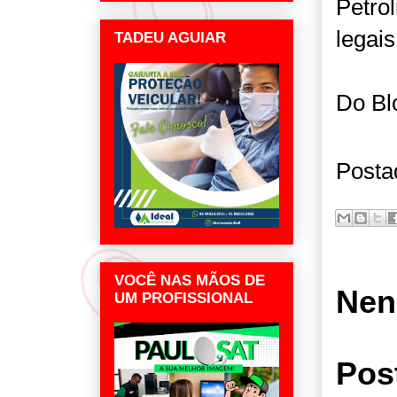
Petro
legais
TADEU AGUIAR
Do Bl
Posta
VOCÊ NAS MÃOS DE
Nen
UM PROFISSIONAL
Pos