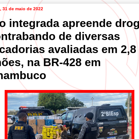
a, 31 de maio de 2022
o integrada apreende dro
ontrabando de diversas
cadorias avaliadas em 2,8
hões, na BR-428 em
nambuco