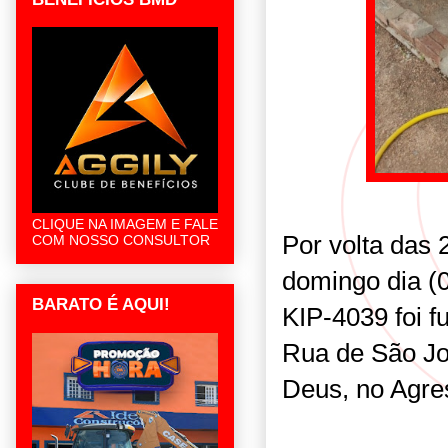
CLIQUE NA IMAGEM E FALE
Por volta das 
COM NOSSO CONSULTOR
domingo dia (
BARATO É AQUI!
KIP-4039 foi f
Rua de São Jo
Deus, no Agre