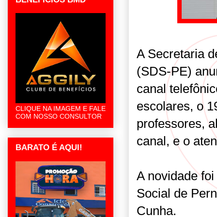
A Secretaria 
(SDS-PE) anunc
canal telefôni
escolares, o 19
CLIQUE NA IMAGEM E FALE
COM NOSSO CONSULTOR
professores, a
canal, e o aten
BARATO É AQUI!
A novidade foi
Social de Per
Cunha.