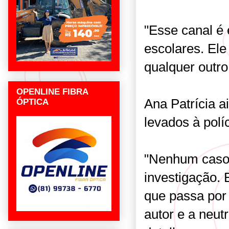
"Esse canal é
escolares. Ele
qualquer outro
OPENLINE FIBRA
Ana Patrícia a
ÓPTICA
levados à polí
"Nenhum caso 
investigação.
que passa por 
autor e a neut