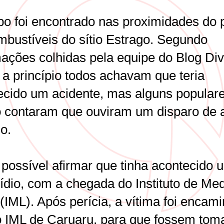
po foi encontrado nas proximidades do 
mbustíveis do sítio Estrago. Segundo
mações colhidas pela equipe do Blog Di
 a princípio todos achavam que teria
ecido um acidente, mas alguns popular
o contaram que ouviram um disparo de
go.
 possível afirmar que tinha acontecido 
ídio, com a chegada do Instituto de Med
(IML). Após perícia, a vítima foi encam
o IML de Caruaru, para que fossem tom