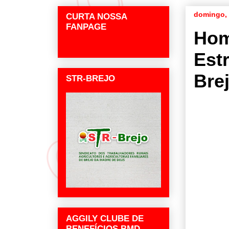
domingo, 
CURTA NOSSA
FANPAGE
Hom
Est
Bre
STR-BREJO
AGGILY CLUBE DE
BENEFÍCIOS BMD