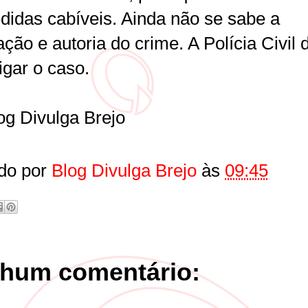
didas cabíveis. Ainda não se sabe a
ção e autoria do crime. A Polícia Civil 
igar o caso.
og Divulga Brejo
do por
Blog Divulga Brejo
às
09:45
hum comentário: