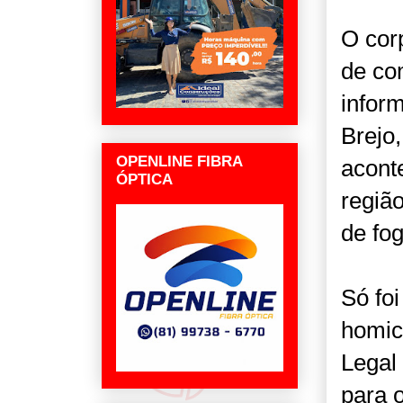
O cor
de co
infor
Brejo,
OPENLINE FIBRA
acont
ÓPTICA
regiã
de fo
Só foi
homic
Legal 
para 