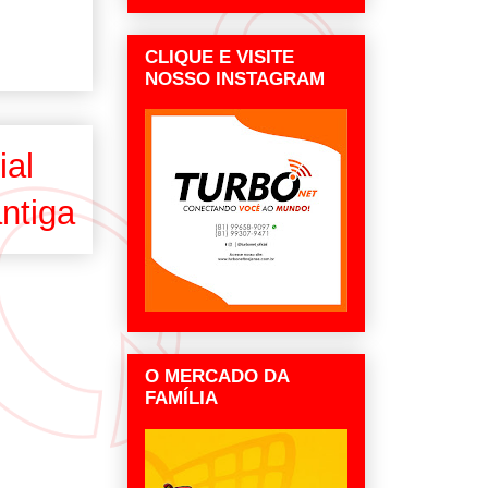
CLIQUE E VISITE
NOSSO INSTAGRAM
ial
ntiga
O MERCADO DA
FAMÍLIA