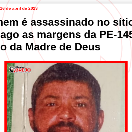
16 de abril de 2023
em é assassinado no síti
rago as margens da PE-14
jo da Madre de Deus