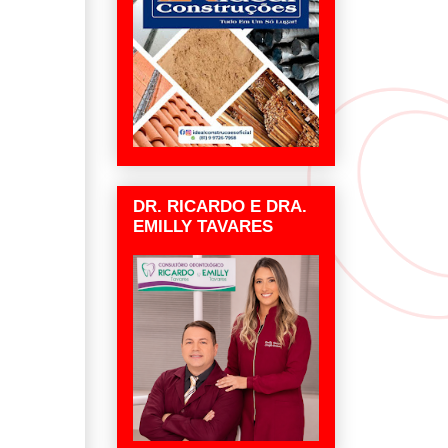
DR. RICARDO E DRA.
EMILLY TAVARES