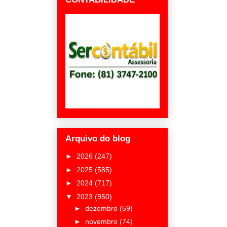
Arquivo do blog
►
2026
(247)
►
2025
(585)
►
2024
(717)
▼
2023
(950)
►
dezembro
(59)
►
novembro
(74)