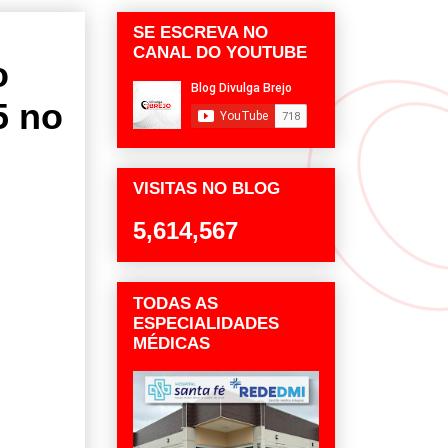
SE ESCREVA NO
CANAL DO YOUTUBE
o
5 no
VISITAS NO BLOG
5,614,567
TODAS AS
ESPECIALIDADES
MÉDICAS