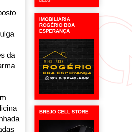
DEUS
posto
IMOBILIARIA
ROGÉRIO BOA
ESPERANÇA
vulga
es da
 arma
um
icina
BREJO CELL STORE
inhada
adas