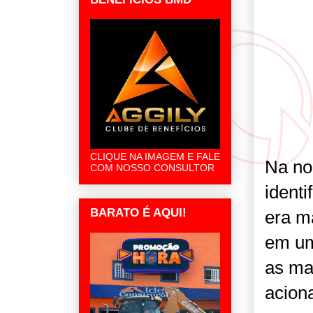
CLIQUE NA IMAGEM E FALE
Na no
COM NOSSO CONSULTOR
ident
BARATO É AQUI!
era m
em um
as ma
aciona