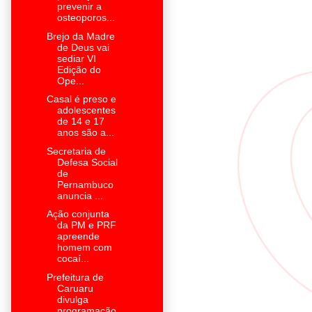
prevenir a
osteoporos...
Brejo da Madre
de Deus vai
sediar VI
Edição do
Ope...
Casal é preso e
adolescentes
de 14 e 17
anos são a...
Secretaria de
Defesa Social
de
Pernambuco
anuncia ...
Ação conjunta
da PM e PRF
apreende
homem com
cocaí...
Prefeitura de
Caruaru
divulga
programação