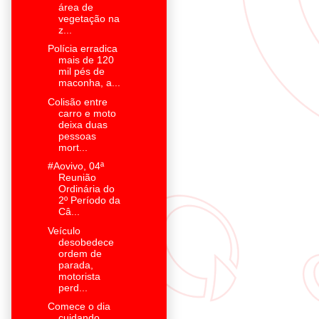
área de
vegetação na
z...
Polícia erradica
mais de 120
mil pés de
maconha, a...
Colisão entre
carro e moto
deixa duas
pessoas
mort...
#Aovivo, 04ª
Reunião
Ordinária do
2º Período da
Câ...
Veículo
desobedece
ordem de
parada,
motorista
perd...
Comece o dia
cuidando