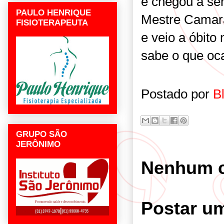
e chegou a se
PAULO HENRIQUE
Mestre Camarã
FISIOTERAPEUTA
e veio a óbito
sabe o que oca
Postado por
B
GRUPO SÃO
JERÔNIMO
Nenhum c
Postar u