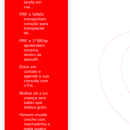
tarefa em
rua...
PRF e SAMU
transportam
coração para
transplante
de...
PRF e 1º BIEsp
apreendem
cocaína
dentro de
assoalh...
Entre em
contato e
agende a sua
consulta com
o Fis...
Mulher dá à luz
criança sem
saber que
estava grávi...
Homem invade
creche com
machadinha e
mata quatro