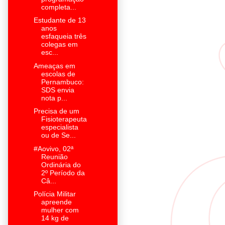
completa...
Estudante de 13
anos
esfaqueia três
colegas em
esc...
Ameaças em
escolas de
Pernambuco:
SDS envia
nota p...
Precisa de um
Fisioterapeuta
especialista
ou de Se...
#Aovivo, 02ª
Reunião
Ordinária do
2º Período da
Câ...
Polícia Militar
apreende
mulher com
14 kg de