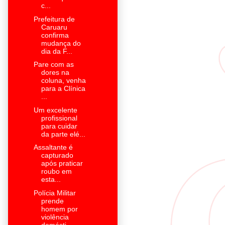
c...
Prefeitura de
Caruaru
confirma
mudança do
dia da F...
Pare com as
dores na
coluna, venha
para a Clínica
...
Um excelente
profissional
para cuidar
da parte elé...
Assaltante é
capturado
após praticar
roubo em
esta...
Polícia Militar
prende
homem por
violência
domésti...