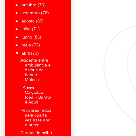
►
outubro
(76)
►
setembro
(78)
►
agosto
(89)
►
julho
(71)
►
junho
(85)
►
maio
(73)
▼
abril
(73)
Acidente entre
ambulância e
ônibus da
banda
Moleca...
#Aovivo,
Calçadão
Ideal - Barato
é Aqui!
Petrobras reduz
pela quarta
vez esse ano,
o preço ...
Cargas de milho