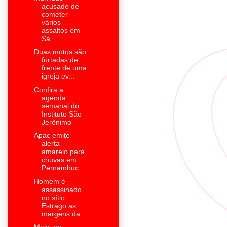
acusado de
cometer
vários
assaltos em
Sa...
Duas motos são
furtadas de
frente de uma
igreja ev...
Confira a
agenda
semanal do
Instituto São
Jerônimo
Apac emite
alerta
amarelo para
chuvas em
Pernambuc...
Homem é
assassinado
no sítio
Estrago as
margens da...