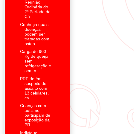
Reunião
Ordinária do
2º Período da
Câ...
Conheça quais
doenças
podem ser
tratadas com
osteo...
Carga de 900
Kg de queijo
sem
refrigeração e
sem n...
PRF detém
suspeito de
assalto com
13 celulares,
ca...
Crianças com
autismo
participam de
exposição da
PR...
Indivíduo