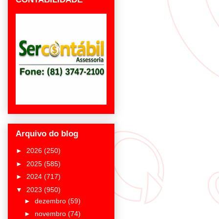
Arquivo do blog
►
2026
(250)
►
2025
(585)
►
2024
(717)
▼
2023
(950)
►
dezembro
(59)
►
novembro
(74)