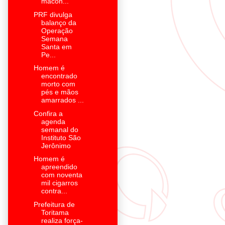
macon...
PRF divulga
balanço da
Operação
Semana
Santa em
Pe...
Homem é
encontrado
morto com
pés e mãos
amarrados ...
Confira a
agenda
semanal do
Instituto São
Jerônimo
Homem é
apreendido
com noventa
mil cigarros
contra...
Prefeitura de
Toritama
realiza força-