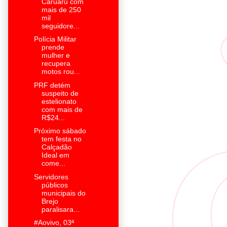
Caruaru com
mais de 250
mil
seguidore...
Polícia Militar
prende
mulher e
recupera
motos rou...
PRF detém
suspeito de
estelionato
com mais de
R$24...
Próximo sábado
tem festa no
Calçadão
Ideal em
come...
Servidores
públicos
municipais do
Brejo
paralisara...
#Aovivo, 03ª