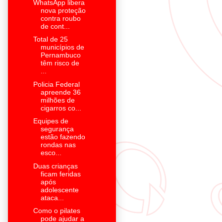
WhatsApp libera
nova proteção
contra roubo
de cont...
Total de 25
municípios de
Pernambuco
têm risco de
...
Policia Federal
apreende 36
milhões de
cigarros co...
Equipes de
segurança
estão fazendo
rondas nas
esco...
Duas crianças
ficam feridas
após
adolescente
ataca...
Como o pilates
pode ajudar a