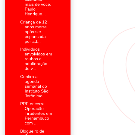
mais de você.
Paulo
Henrique...
Criança de 12
anos morre
após ser
espancada
por ad...
Indivíduos
envolvidos em
roubos e
adulteração
de v...
Confira a
agenda
semanal do
Instituto São
Jerônimo
PRF encerra
Operação
Tiradentes em
Pernambuco
com ...
Blogueiro de