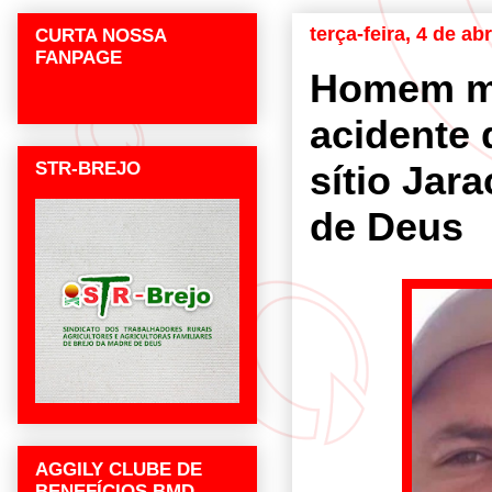
terça-feira, 4 de ab
CURTA NOSSA
FANPAGE
Homem mo
acidente 
STR-BREJO
sítio Jar
de Deus
AGGILY CLUBE DE
BENEFÍCIOS BMD