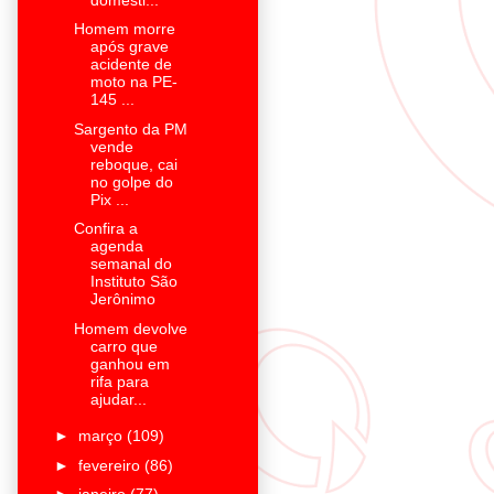
Homem morre
após grave
acidente de
moto na PE-
145 ...
Sargento da PM
vende
reboque, cai
no golpe do
Pix ...
Confira a
agenda
semanal do
Instituto São
Jerônimo
Homem devolve
carro que
ganhou em
rifa para
ajudar...
►
março
(109)
►
fevereiro
(86)