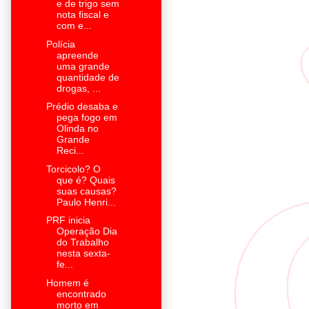
e de trigo sem
nota fiscal e
com e...
Polícia
apreende
uma grande
quantidade de
drogas, ...
Prédio desaba e
pega fogo em
Olinda no
Grande
Reci...
Torcicolo? O
que é? Quais
suas causas?
Paulo Henri...
PRF inicia
Operação Dia
do Trabalho
nesta sexta-
fe...
Homem é
encontrado
morto em