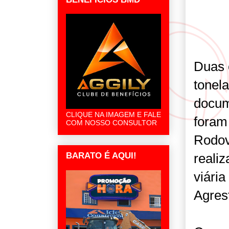
Duas 
tonel
docum
CLIQUE NA IMAGEM E FALE
foram 
COM NOSSO CONSULTOR
Rodov
BARATO É AQUI!
reali
viári
Agres