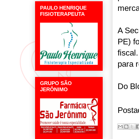
merca
PAULO HENRIQUE
FISIOTERAPEUTA
A Sec
PE) fo
fisca
para 
GRUPO SÃO
Do Bl
JERÔNIMO
Posta