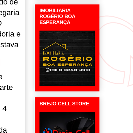
do de
IMOBILIARIA
egaria
ROGÉRIO BOA
O
ESPERANÇA
doria e
estava
e
arte
BREJO CELL STORE
 4
da