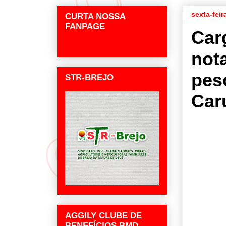
sexta-feir
CURTA NOSSA
FANPAGE
Car
not
pes
STR-BREJO
Car
AGGILY CLUBE DE
BENEFÍCIOS BMD