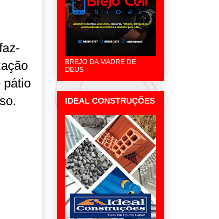
faz-
BREJO DA MADRE DE
zação
DEUS
 pátio
so.
IDEAL CONSTRUÇÕES