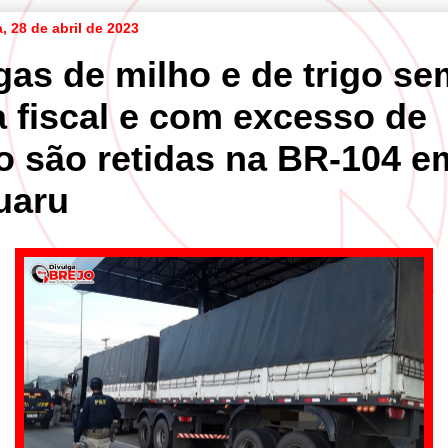
a, 28 de abril de 2023
gas de milho e de trigo se
a fiscal e com excesso de
o são retidas na BR-104 e
uaru