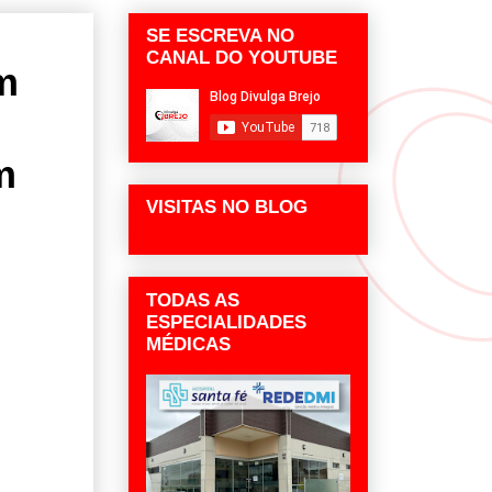
SE ESCREVA NO
CANAL DO YOUTUBE
m
m
VISITAS NO BLOG
TODAS AS
ESPECIALIDADES
MÉDICAS