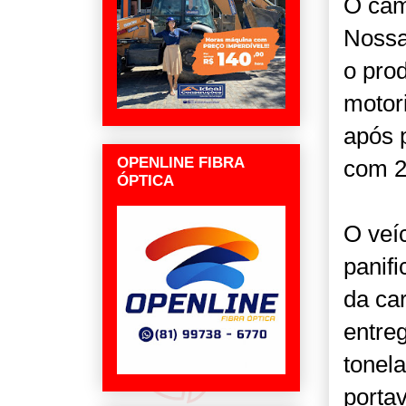
O cam
Nossa
o pro
motori
após 
OPENLINE FIBRA
com 2
ÓPTICA
O veíc
panifi
da ca
entre
tonel
porta