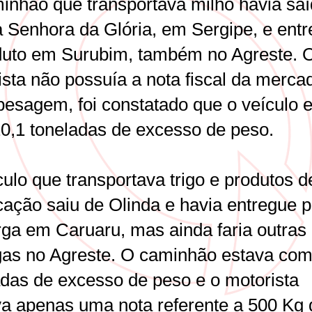
inhão que transportava milho havia saí
 Senhora da Glória, em Sergipe, e entr
duto em Surubim, também no Agreste. 
sta não possuía a nota fiscal da merca
pesagem, foi constatado que o veículo 
0,1 toneladas de excesso de peso.
ulo que transportava trigo e produtos d
cação saiu de Olinda e havia entregue p
rga em Caruaru, mas ainda faria outras
gas no Agreste. O caminhão estava com
adas de excesso de peso e o motorista
va apenas uma nota referente a 500 Kg 