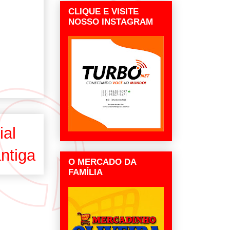
CLIQUE E VISITE
NOSSO INSTAGRAM
ial
ntiga
O MERCADO DA
FAMÍLIA