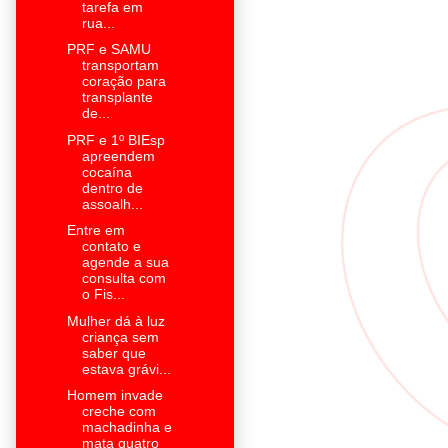
tarefa em
rua...
PRF e SAMU
transportam
coração para
transplante
de...
PRF e 1º BIEsp
apreendem
cocaína
dentro de
assoalh...
Entre em
contato e
agende a sua
consulta com
o Fis...
Mulher dá à luz
criança sem
saber que
estava grávi...
Homem invade
creche com
machadinha e
mata quatro