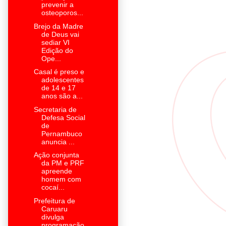
prevenir a
osteoporos...
Brejo da Madre
de Deus vai
sediar VI
Edição do
Ope...
Casal é preso e
adolescentes
de 14 e 17
anos são a...
Secretaria de
Defesa Social
de
Pernambuco
anuncia ...
Ação conjunta
da PM e PRF
apreende
homem com
cocaí...
Prefeitura de
Caruaru
divulga
programação