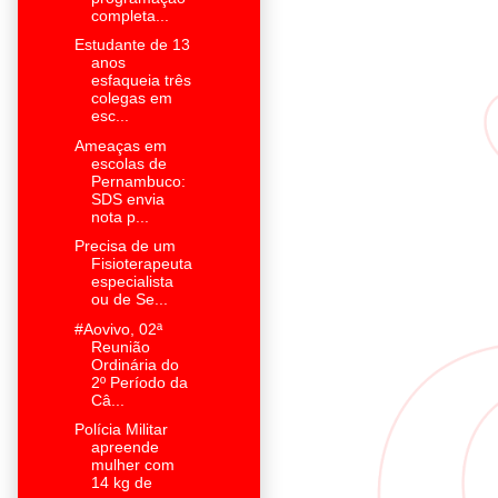
completa...
Estudante de 13
anos
esfaqueia três
colegas em
esc...
Ameaças em
escolas de
Pernambuco:
SDS envia
nota p...
Precisa de um
Fisioterapeuta
especialista
ou de Se...
#Aovivo, 02ª
Reunião
Ordinária do
2º Período da
Câ...
Polícia Militar
apreende
mulher com
14 kg de