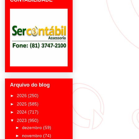
Arquivo do blog
►
2026
(250)
►
2025
(585)
►
2024
(717)
▼
2023
(950)
►
dezembro
(59)
►
novembro
(74)