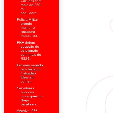
Caruaru com
mais de 250
mil
seguidore...
Polícia Militar
prende
mulher e
recupera
motos rou...
PRF detém
suspeito de
estelionato
com mais de
R$24...
Próximo sábado
tem festa no
Calçadão
Ideal em
come...
Servidores
públicos
municipais do
Brejo
paralisara...
#Aovivo, 03ª