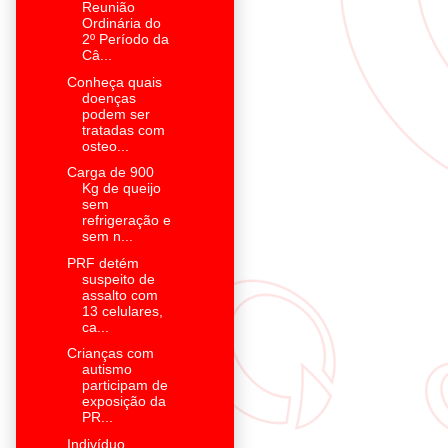
Reunião
Ordinária do
2º Período da
Câ...
Conheça quais
doenças
podem ser
tratadas com
osteo...
Carga de 900
Kg de queijo
sem
refrigeração e
sem n...
PRF detém
suspeito de
assalto com
13 celulares,
ca...
Crianças com
autismo
participam de
exposição da
PR...
Indivíduo