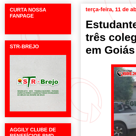
terça-feira, 11 de a
CURTA NOSSA
FANPAGE
Estudante
três cole
STR-BREJO
em Goiás 
AGGILY CLUBE DE
BENEFÍCIOS BMD