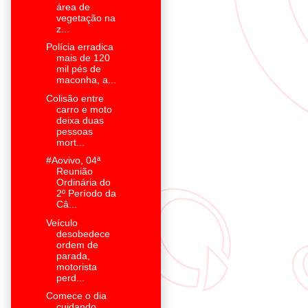
área de
vegetação na
z...
Polícia erradica
mais de 120
mil pés de
maconha, a...
Colisão entre
carro e moto
deixa duas
pessoas
mort...
#Aovivo, 04ª
Reunião
Ordinária do
2º Período da
Câ...
Veículo
desobedece
ordem de
parada,
motorista
perd...
Comece o dia
cuidando