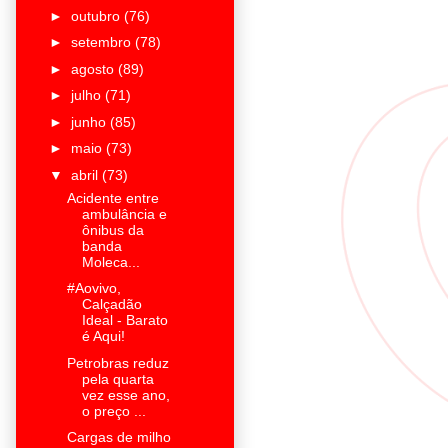
►
outubro
(76)
►
setembro
(78)
►
agosto
(89)
►
julho
(71)
►
junho
(85)
►
maio
(73)
▼
abril
(73)
Acidente entre
ambulância e
ônibus da
banda
Moleca...
#Aovivo,
Calçadão
Ideal - Barato
é Aqui!
Petrobras reduz
pela quarta
vez esse ano,
o preço ...
Cargas de milho