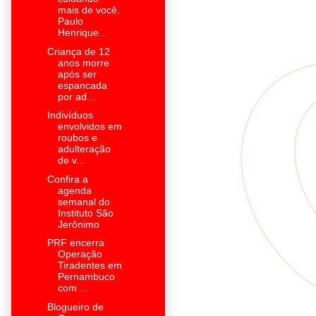
mais de você.
Paulo
Henrique...
Criança de 12
anos morre
após ser
espancada
por ad...
Indivíduos
envolvidos em
roubos e
adulteração
de v...
Confira a
agenda
semanal do
Instituto São
Jerônimo
PRF encerra
Operação
Tiradentes em
Pernambuco
com ...
Blogueiro de