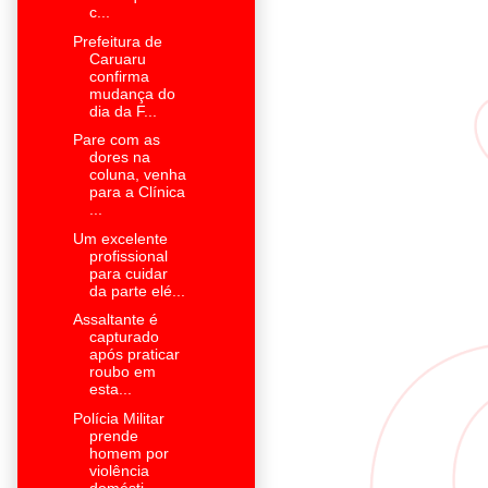
c...
Prefeitura de
Caruaru
confirma
mudança do
dia da F...
Pare com as
dores na
coluna, venha
para a Clínica
...
Um excelente
profissional
para cuidar
da parte elé...
Assaltante é
capturado
após praticar
roubo em
esta...
Polícia Militar
prende
homem por
violência
domésti...