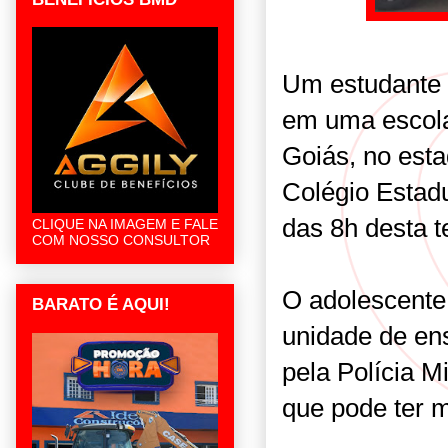
Um estudante 
em uma escola
Goiás, no est
Colégio Estadu
das 8h desta te
CLIQUE NA IMAGEM E FALE
COM NOSSO CONSULTOR
O adolescente 
BARATO É AQUI!
unidade de en
pela Polícia M
que pode ter 