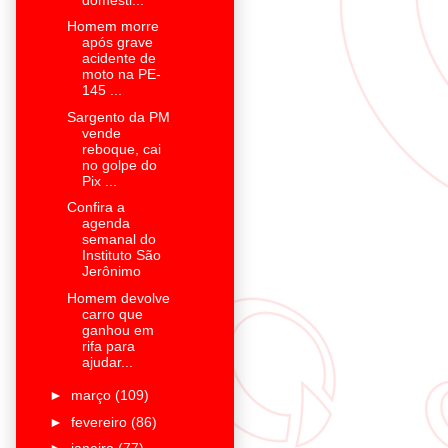
Homem morre
após grave
acidente de
moto na PE-
145 ...
Sargento da PM
vende
reboque, cai
no golpe do
Pix ...
Confira a
agenda
semanal do
Instituto São
Jerônimo
Homem devolve
carro que
ganhou em
rifa para
ajudar...
►
março
(109)
►
fevereiro
(86)