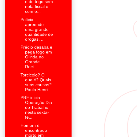
e de trigo sem
nota fiscal e
com e...
Polícia
apreende
uma grande
quantidade de
drogas, ...
Prédio desaba e
pega fogo em
Olinda no
Grande
Reci...
Torcicolo? O
que é? Quais
suas causas?
Paulo Henri...
PRF inicia
Operação Dia
do Trabalho
nesta sexta-
fe...
Homem é
encontrado
morto em