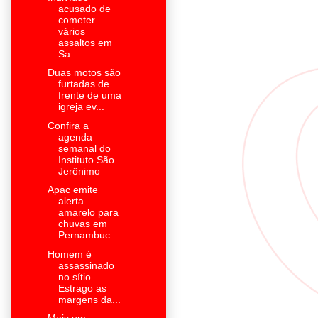
acusado de
cometer
vários
assaltos em
Sa...
Duas motos são
furtadas de
frente de uma
igreja ev...
Confira a
agenda
semanal do
Instituto São
Jerônimo
Apac emite
alerta
amarelo para
chuvas em
Pernambuc...
Homem é
assassinado
no sítio
Estrago as
margens da...