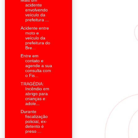
Mais um
acidente
envolvendo
veículo da
prefeitura ...
Acidente entre
moto e
veículo da
prefeitura do
Bre...
Entre em
contato e
agende a sua
consulta com
o Fis...
TRAGÉDIA:
Incêndio em
abrigo para
crianças e
adole...
Durante
fiscalização
policial, ex-
detento é
preso ...