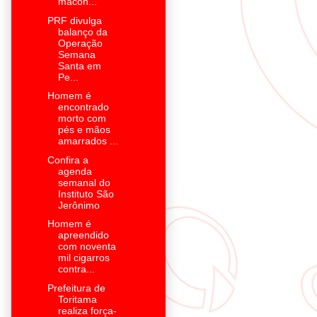
macon...
PRF divulga
balanço da
Operação
Semana
Santa em
Pe...
Homem é
encontrado
morto com
pés e mãos
amarrados ...
Confira a
agenda
semanal do
Instituto São
Jerônimo
Homem é
apreendido
com noventa
mil cigarros
contra...
Prefeitura de
Toritama
realiza força-