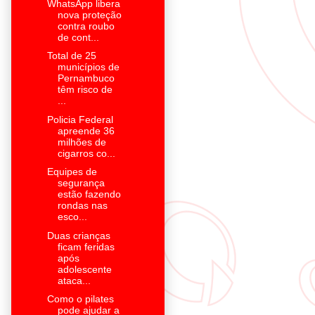
WhatsApp libera
nova proteção
contra roubo
de cont...
Total de 25
municípios de
Pernambuco
têm risco de
...
Policia Federal
apreende 36
milhões de
cigarros co...
Equipes de
segurança
estão fazendo
rondas nas
esco...
Duas crianças
ficam feridas
após
adolescente
ataca...
Como o pilates
pode ajudar a