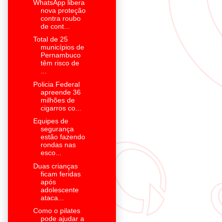
WhatsApp libera
nova proteção
contra roubo
de cont...
Total de 25
municípios de
Pernambuco
têm risco de
...
Policia Federal
apreende 36
milhões de
cigarros co...
Equipes de
segurança
estão fazendo
rondas nas
esco...
Duas crianças
ficam feridas
após
adolescente
ataca...
Como o pilates
pode ajudar a