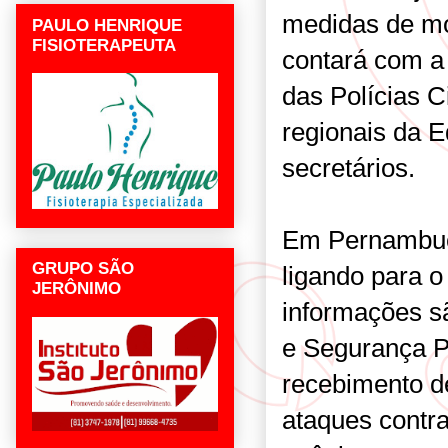
medidas de mo
PAULO HENRIQUE
FISIOTERAPEUTA
contará com a 
das Polícias Ci
regionais da 
secretários.
Em Pernambuco
GRUPO SÃO
ligando para o
JERÔNIMO
informações sã
e Segurança Pú
recebimento d
ataques contr