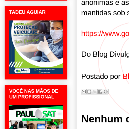
anônimas e as
mantidas sob s
TADEU AGUIAR
https://www.go
Do Blog Divul
Postado por
B
VOCÊ NAS MÃOS DE
UM PROFISSIONAL
Nenhum c