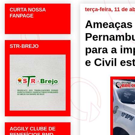
terça-feira, 11 de a
CURTA NOSSA
FANPAGE
Ameaças 
Pernambu
STR-BREJO
para a im
e Civil e
AGGILY CLUBE DE
BENEFÍCIOS BMD