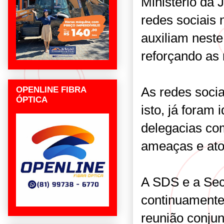
Ministério da
redes sociais 
auxiliam neste
reforçando as 
As redes soci
OPENLINE FIBRA
ÓPTICA
isto, já foram
delegacias co
ameaças e ato
A SDS e a Sec
continuamente
reunião conjun