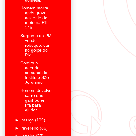
Homem morre
após grave
acidente de
moto na PE-
145 ...
Sargento da PM
vende
reboque, cai
no golpe do
Pix ...
Confira a
agenda
semanal do
Instituto São
Jerônimo
Homem devolve
carro que
ganhou em
rifa para
ajudar...
►
março
(109)
►
fevereiro
(86)