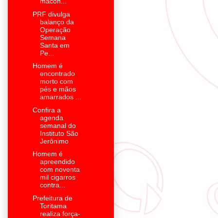
macon...
PRF divulga
balanço da
Operação
Semana
Santa em
Pe...
Homem é
encontrado
morto com
pés e mãos
amarrados ...
Confira a
agenda
semanal do
Instituto São
Jerônimo
Homem é
apreendido
com noventa
mil cigarros
contra...
Prefeitura de
Toritama
realiza força-