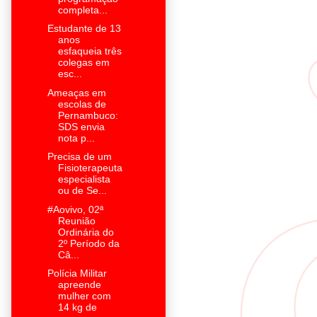
completa...
Estudante de 13
anos
esfaqueia três
colegas em
esc...
Ameaças em
escolas de
Pernambuco:
SDS envia
nota p...
Precisa de um
Fisioterapeuta
especialista
ou de Se...
#Aovivo, 02ª
Reunião
Ordinária do
2º Período da
Câ...
Polícia Militar
apreende
mulher com
14 kg de