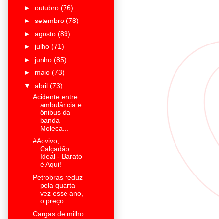
►
outubro
(76)
►
setembro
(78)
►
agosto
(89)
►
julho
(71)
►
junho
(85)
►
maio
(73)
▼
abril
(73)
Acidente entre
ambulância e
ônibus da
banda
Moleca...
#Aovivo,
Calçadão
Ideal - Barato
é Aqui!
Petrobras reduz
pela quarta
vez esse ano,
o preço ...
Cargas de milho