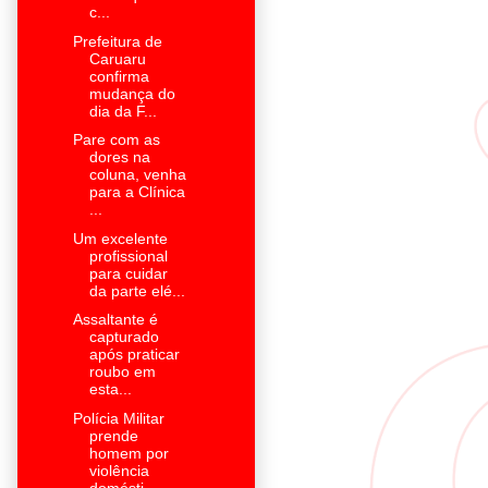
c...
Prefeitura de
Caruaru
confirma
mudança do
dia da F...
Pare com as
dores na
coluna, venha
para a Clínica
...
Um excelente
profissional
para cuidar
da parte elé...
Assaltante é
capturado
após praticar
roubo em
esta...
Polícia Militar
prende
homem por
violência
domésti...