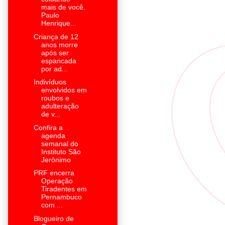
mais de você.
Paulo
Henrique...
Criança de 12
anos morre
após ser
espancada
por ad...
Indivíduos
envolvidos em
roubos e
adulteração
de v...
Confira a
agenda
semanal do
Instituto São
Jerônimo
PRF encerra
Operação
Tiradentes em
Pernambuco
com ...
Blogueiro de