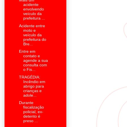
Mais um
acidente
envolvendo
veículo da
prefeitura ...
Acidente entre
moto e
veículo da
prefeitura do
Bre...
Entre em
contato e
agende a sua
consulta com
o Fis...
TRAGÉDIA:
Incêndio em
abrigo para
crianças e
adole...
Durante
fiscalização
policial, ex-
detento é
preso ...