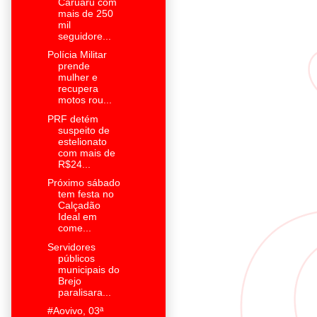
Caruaru com
mais de 250
mil
seguidore...
Polícia Militar
prende
mulher e
recupera
motos rou...
PRF detém
suspeito de
estelionato
com mais de
R$24...
Próximo sábado
tem festa no
Calçadão
Ideal em
come...
Servidores
públicos
municipais do
Brejo
paralisara...
#Aovivo, 03ª