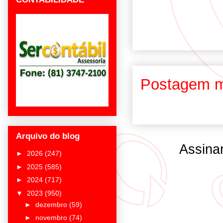
Postagem m
Arquivo do blog
Assina
►
2026
(247)
►
2025
(585)
►
2024
(717)
▼
2023
(950)
►
dezembro
(59)
►
novembro
(74)