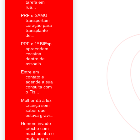
tarefa em
rua...
PRF e SAMU
transportam
coração para
transplante
de...
PRF e 1º BIEsp
apreendem
cocaína
dentro de
assoalh...
Entre em
contato e
agende a sua
consulta com
o Fis...
Mulher dá à luz
criança sem
saber que
estava grávi...
Homem invade
creche com
machadinha e
mata quatro