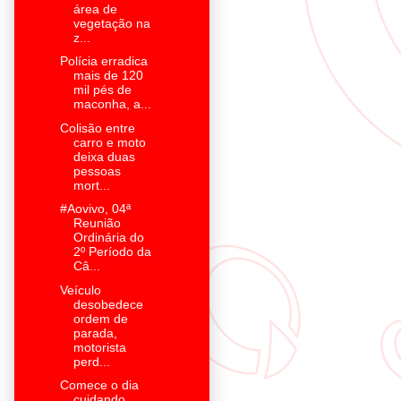
área de
vegetação na
z...
Polícia erradica
mais de 120
mil pés de
maconha, a...
Colisão entre
carro e moto
deixa duas
pessoas
mort...
#Aovivo, 04ª
Reunião
Ordinária do
2º Período da
Câ...
Veículo
desobedece
ordem de
parada,
motorista
perd...
Comece o dia
cuidando