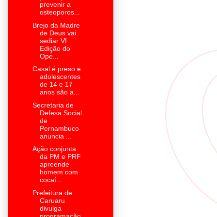
prevenir a
osteoporos...
Brejo da Madre
de Deus vai
sediar VI
Edição do
Ope...
Casal é preso e
adolescentes
de 14 e 17
anos são a...
Secretaria de
Defesa Social
de
Pernambuco
anuncia ...
Ação conjunta
da PM e PRF
apreende
homem com
cocaí...
Prefeitura de
Caruaru
divulga
programação