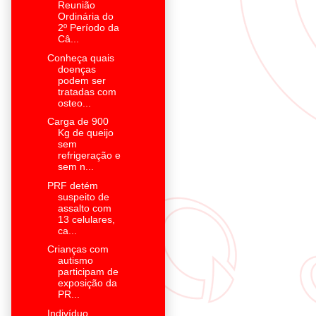
Reunião
Ordinária do
2º Período da
Câ...
Conheça quais
doenças
podem ser
tratadas com
osteo...
Carga de 900
Kg de queijo
sem
refrigeração e
sem n...
PRF detém
suspeito de
assalto com
13 celulares,
ca...
Crianças com
autismo
participam de
exposição da
PR...
Indivíduo