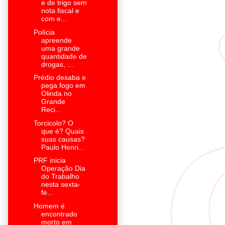
e de trigo sem
nota fiscal e
com e...
Polícia
apreende
uma grande
quantidade de
drogas, ...
Prédio desaba e
pega fogo em
Olinda no
Grande
Reci...
Torcicolo? O
que é? Quais
suas causas?
Paulo Henri...
PRF inicia
Operação Dia
do Trabalho
nesta sexta-
fe...
Homem é
encontrado
morto em