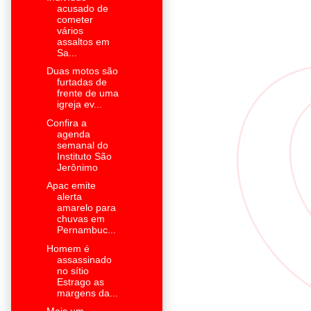
acusado de
cometer
vários
assaltos em
Sa...
Duas motos são
furtadas de
frente de uma
igreja ev...
Confira a
agenda
semanal do
Instituto São
Jerônimo
Apac emite
alerta
amarelo para
chuvas em
Pernambuc...
Homem é
assassinado
no sítio
Estrago as
margens da...