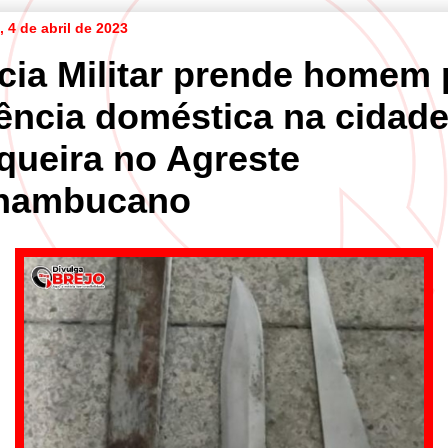
a, 4 de abril de 2023
ícia Militar prende homem 
lência doméstica na cidad
queira no Agreste
nambucano