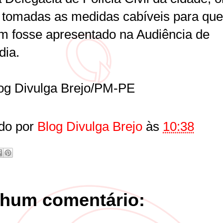
 tomadas as medidas cabíveis para que
 fosse apresentado na Audiência de
dia.
og Divulga Brejo/PM-PE
do por
Blog Divulga Brejo
às
10:38
hum comentário: