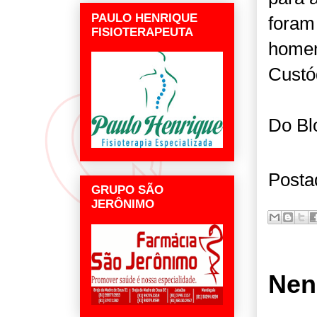
PAULO HENRIQUE
foram
FISIOTERAPEUTA
homem
Custó
Do Bl
Posta
GRUPO SÃO
JERÔNIMO
Nen