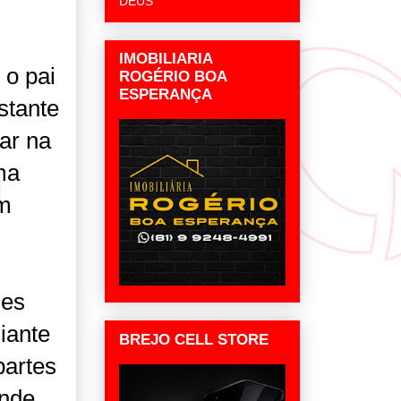
DEUS
IMOBILIARIA
 o pai
ROGÉRIO BOA
ESPERANÇA
stante
rar na
ma
um
zes
iante
BREJO CELL STORE
partes
onde