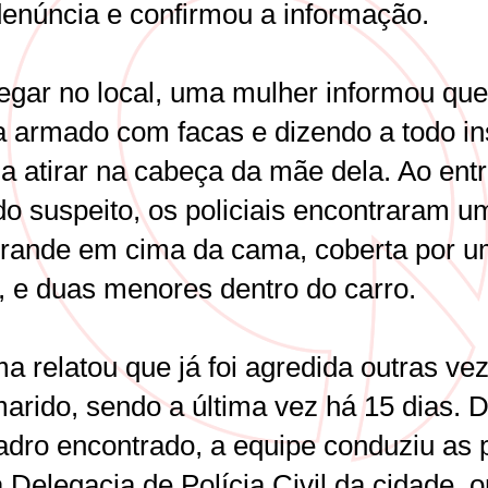
enúncia e confirmou a informação.
egar no local, uma mulher informou que
a armado com facas e dizendo a todo in
ia atirar na cabeça da mãe dela. Ao ent
do suspeito, os policiais encontraram u
grande em cima da cama, coberta por 
l, e duas menores dentro do carro.
ma relatou que já foi agredida outras ve
arido, sendo a última vez há 15 dias. D
adro encontrado, a equipe conduziu as 
 Delegacia de Polícia Civil da cidade, 