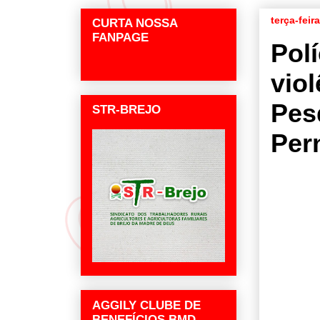
terça-feir
CURTA NOSSA
FANPAGE
Pol
vio
Pes
STR-BREJO
Per
AGGILY CLUBE DE
BENEFÍCIOS BMD