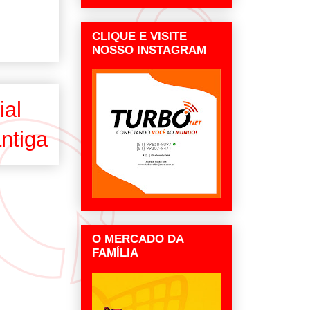
CLIQUE E VISITE
NOSSO INSTAGRAM
ial
ntiga
O MERCADO DA
FAMÍLIA