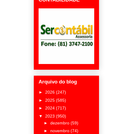
Arquivo do blog
►
2026
(247)
►
2025
(585)
►
2024
(717)
▼
2023
(950)
►
dezembro
(59)
►
novembro
(74)