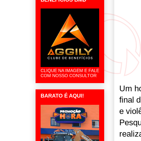
CLIQUE NA IMAGEM E FALE
COM NOSSO CONSULTOR
Um ho
BARATO É AQUI!
final 
e vio
Pesque
reali