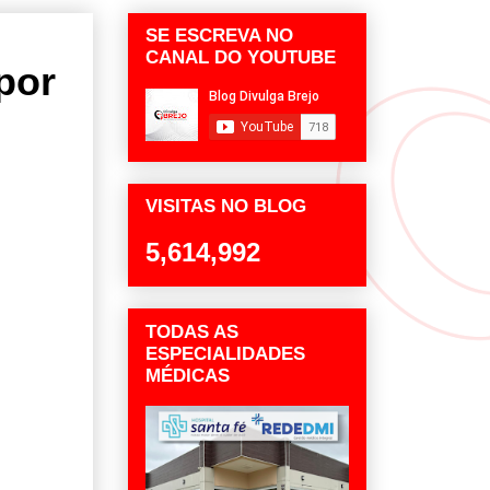
SE ESCREVA NO
CANAL DO YOUTUBE
por
e
VISITAS NO BLOG
5,614,992
TODAS AS
ESPECIALIDADES
MÉDICAS