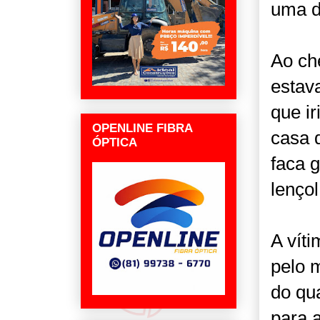
uma d
Ao ch
estav
que ir
OPENLINE FIBRA
casa 
ÓPTICA
faca 
lenço
A víti
pelo m
do qu
para a