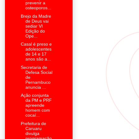
prevenir a
osteoporos...
Brejo da Madre
de Deus vai
sediar VI
Edição do
Ope...
Casal é preso e
adolescentes
de 14 e 17
anos são a...
Secretaria de
Defesa Social
de
Pernambuco
anuncia ...
Ação conjunta
da PM e PRF
apreende
homem com
cocaí...
Prefeitura de
Caruaru
divulga
programação