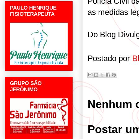
Polícia Civil 
PAULO HENRIQUE
as medidas leg
FISIOTERAPEUTA
Do Blog Divu
Postado por
B
GRUPO SÃO
JERÔNIMO
Nenhum c
Postar u