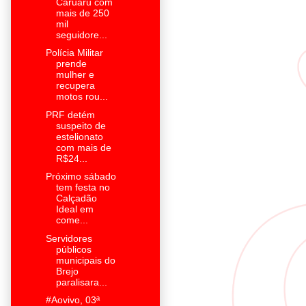
Caruaru com
mais de 250
mil
seguidore...
Polícia Militar
prende
mulher e
recupera
motos rou...
PRF detém
suspeito de
estelionato
com mais de
R$24...
Próximo sábado
tem festa no
Calçadão
Ideal em
come...
Servidores
públicos
municipais do
Brejo
paralisara...
#Aovivo, 03ª