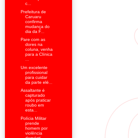
c...
Prefeitura de
Caruaru
confirma
mudança do
dia da F...
Pare com as
dores na
coluna, venha
para a Clínica
...
Um excelente
profissional
para cuidar
da parte elé...
Assaltante é
capturado
após praticar
roubo em
esta...
Polícia Militar
prende
homem por
violência
domésti...