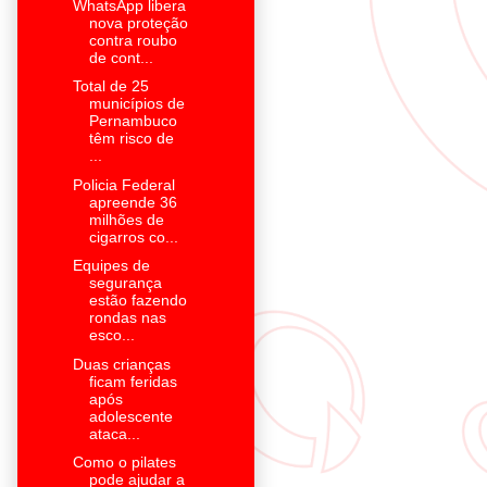
WhatsApp libera
nova proteção
contra roubo
de cont...
Total de 25
municípios de
Pernambuco
têm risco de
...
Policia Federal
apreende 36
milhões de
cigarros co...
Equipes de
segurança
estão fazendo
rondas nas
esco...
Duas crianças
ficam feridas
após
adolescente
ataca...
Como o pilates
pode ajudar a