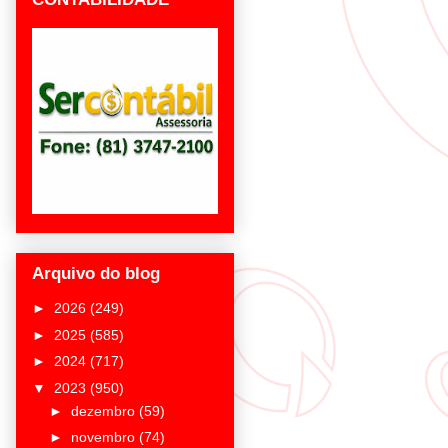
Arquivo do blog
►
2026
(249)
►
2025
(585)
►
2024
(717)
▼
2023
(950)
►
dezembro
(59)
►
novembro
(74)