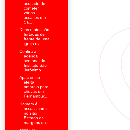
acusado de
cometer
vários
assaltos em
Sa...
Duas motos são
furtadas de
frente de uma
igreja ev...
Confira a
agenda
semanal do
Instituto São
Jerônimo
Apac emite
alerta
amarelo para
chuvas em
Pernambuc...
Homem é
assassinado
no sítio
Estrago as
margens da...