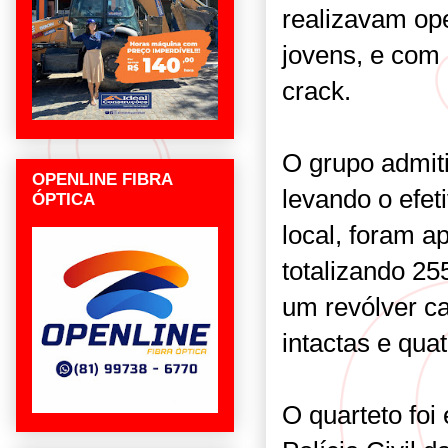
realizavam op
jovens, e com
crack.
O grupo admiti
OPENLINE FIBRA
levando o efe
ÓPTICA
local, foram a
totalizando 25
um revólver c
intactas e quat
O quarteto fo