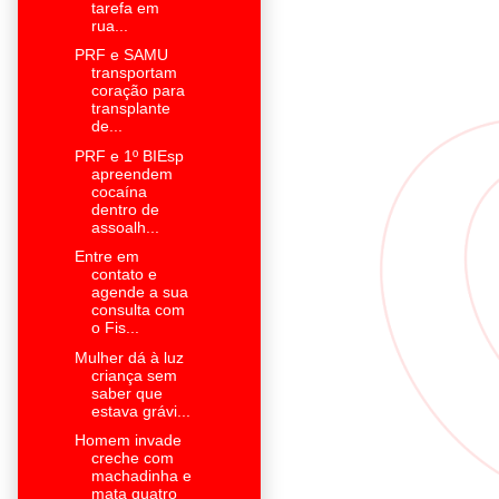
tarefa em
rua...
PRF e SAMU
transportam
coração para
transplante
de...
PRF e 1º BIEsp
apreendem
cocaína
dentro de
assoalh...
Entre em
contato e
agende a sua
consulta com
o Fis...
Mulher dá à luz
criança sem
saber que
estava grávi...
Homem invade
creche com
machadinha e
mata quatro