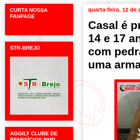
quarta-feira, 12 de 
CURTA NOSSA
FANPAGE
Casal é p
14 e 17 a
STR-BREJO
com pedr
uma arma
AGGILY CLUBE DE
BENEFÍCIOS BMD