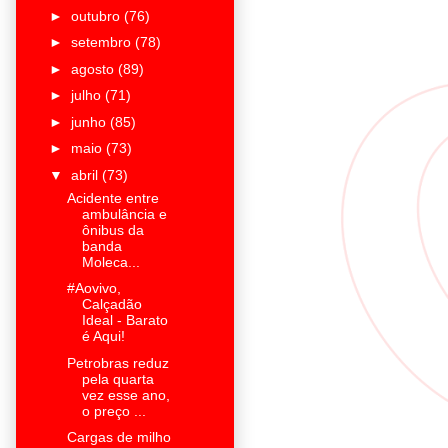
►
outubro
(76)
►
setembro
(78)
►
agosto
(89)
►
julho
(71)
►
junho
(85)
►
maio
(73)
▼
abril
(73)
Acidente entre
ambulância e
ônibus da
banda
Moleca...
#Aovivo,
Calçadão
Ideal - Barato
é Aqui!
Petrobras reduz
pela quarta
vez esse ano,
o preço ...
Cargas de milho