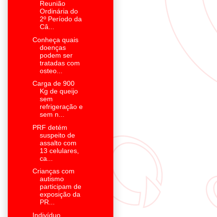
Reunião
Ordinária do
2º Período da
Câ...
Conheça quais
doenças
podem ser
tratadas com
osteo...
Carga de 900
Kg de queijo
sem
refrigeração e
sem n...
PRF detém
suspeito de
assalto com
13 celulares,
ca...
Crianças com
autismo
participam de
exposição da
PR...
Indivíduo