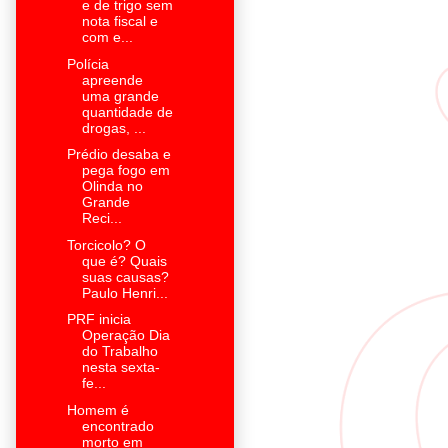
e de trigo sem
nota fiscal e
com e...
Polícia
apreende
uma grande
quantidade de
drogas, ...
Prédio desaba e
pega fogo em
Olinda no
Grande
Reci...
Torcicolo? O
que é? Quais
suas causas?
Paulo Henri...
PRF inicia
Operação Dia
do Trabalho
nesta sexta-
fe...
Homem é
encontrado
morto em