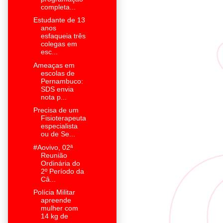
completa...
Estudante de 13
anos
esfaqueia três
colegas em
esc...
Ameaças em
escolas de
Pernambuco:
SDS envia
nota p...
Precisa de um
Fisioterapeuta
especialista
ou de Se...
#Aovivo, 02ª
Reunião
Ordinária do
2º Período da
Câ...
Polícia Militar
apreende
mulher com
14 kg de