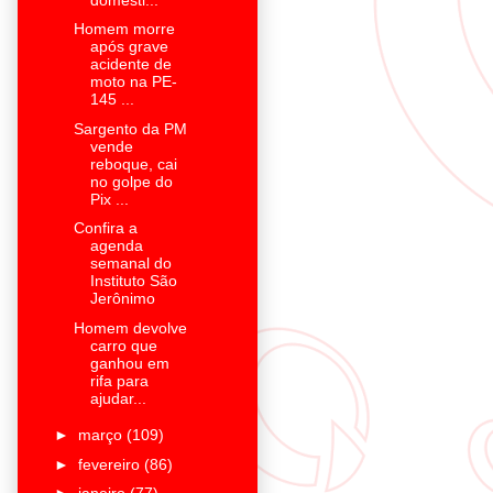
Homem morre
após grave
acidente de
moto na PE-
145 ...
Sargento da PM
vende
reboque, cai
no golpe do
Pix ...
Confira a
agenda
semanal do
Instituto São
Jerônimo
Homem devolve
carro que
ganhou em
rifa para
ajudar...
►
março
(109)
►
fevereiro
(86)