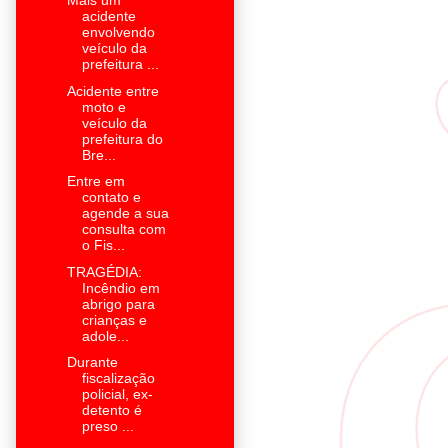
Mais um
acidente
envolvendo
veículo da
prefeitura ...
Acidente entre
moto e
veículo da
prefeitura do
Bre...
Entre em
contato e
agende a sua
consulta com
o Fis...
TRAGÉDIA:
Incêndio em
abrigo para
crianças e
adole...
Durante
fiscalização
policial, ex-
detento é
preso ...