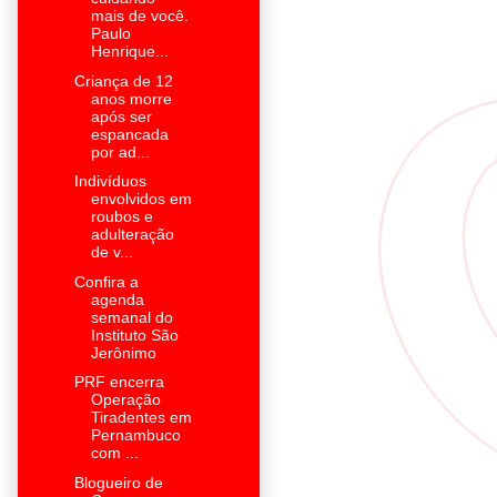
mais de você.
Paulo
Henrique...
Criança de 12
anos morre
após ser
espancada
por ad...
Indivíduos
envolvidos em
roubos e
adulteração
de v...
Confira a
agenda
semanal do
Instituto São
Jerônimo
PRF encerra
Operação
Tiradentes em
Pernambuco
com ...
Blogueiro de