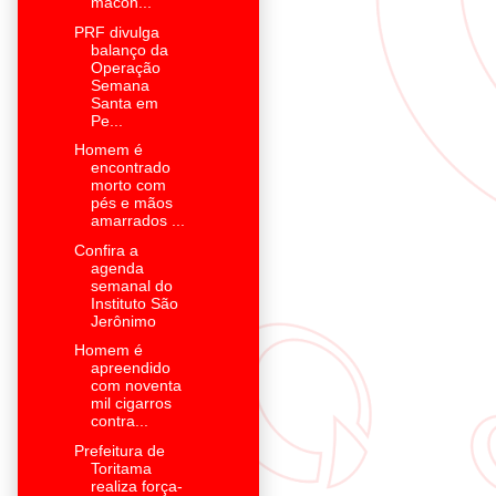
macon...
PRF divulga
balanço da
Operação
Semana
Santa em
Pe...
Homem é
encontrado
morto com
pés e mãos
amarrados ...
Confira a
agenda
semanal do
Instituto São
Jerônimo
Homem é
apreendido
com noventa
mil cigarros
contra...
Prefeitura de
Toritama
realiza força-