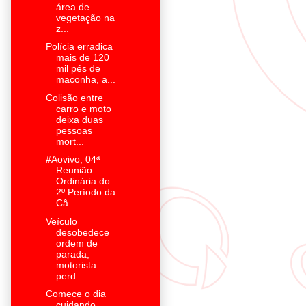
área de
vegetação na
z...
Polícia erradica
mais de 120
mil pés de
maconha, a...
Colisão entre
carro e moto
deixa duas
pessoas
mort...
#Aovivo, 04ª
Reunião
Ordinária do
2º Período da
Câ...
Veículo
desobedece
ordem de
parada,
motorista
perd...
Comece o dia
cuidando