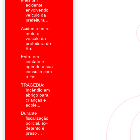
Mais um
acidente
envolvendo
veículo da
prefeitura ...
Acidente entre
moto e
veículo da
prefeitura do
Bre...
Entre em
contato e
agende a sua
consulta com
o Fis...
TRAGÉDIA:
Incêndio em
abrigo para
crianças e
adole...
Durante
fiscalização
policial, ex-
detento é
preso ...