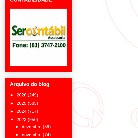
Arquivo do blog
►
2026
(249)
►
2025
(585)
►
2024
(717)
▼
2023
(950)
►
dezembro
(59)
►
novembro
(74)