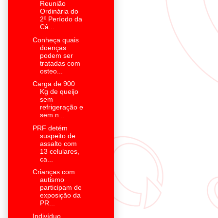
Reunião
Ordinária do
2º Período da
Câ...
Conheça quais
doenças
podem ser
tratadas com
osteo...
Carga de 900
Kg de queijo
sem
refrigeração e
sem n...
PRF detém
suspeito de
assalto com
13 celulares,
ca...
Crianças com
autismo
participam de
exposição da
PR...
Indivíduo