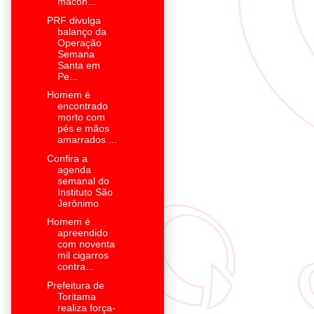
macon...
PRF divulga
balanço da
Operação
Semana
Santa em
Pe...
Homem é
encontrado
morto com
pés e mãos
amarrados ...
Confira a
agenda
semanal do
Instituto São
Jerônimo
Homem é
apreendido
com noventa
mil cigarros
contra...
Prefeitura de
Toritama
realiza força-