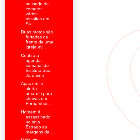
acusado de
cometer
vários
assaltos em
Sa...
Duas motos são
furtadas de
frente de uma
igreja ev...
Confira a
agenda
semanal do
Instituto São
Jerônimo
Apac emite
alerta
amarelo para
chuvas em
Pernambuc...
Homem é
assassinado
no sítio
Estrago as
margens da...