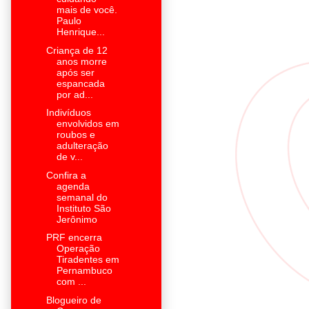
mais de você.
Paulo
Henrique...
Criança de 12
anos morre
após ser
espancada
por ad...
Indivíduos
envolvidos em
roubos e
adulteração
de v...
Confira a
agenda
semanal do
Instituto São
Jerônimo
PRF encerra
Operação
Tiradentes em
Pernambuco
com ...
Blogueiro de