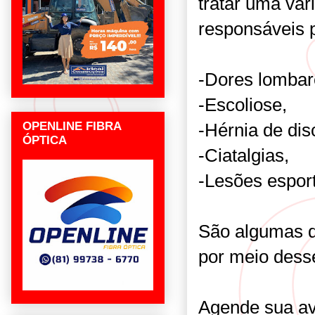
tratar uma var
responsáveis p
-Dores lombare
-Escoliose,
OPENLINE FIBRA
-Hérnia de dis
ÓPTICA
-Ciatalgias,
-Lesões esport
São algumas d
por meio dess
Agende sua av