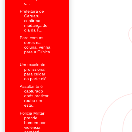
c...
Prefeitura de
Caruaru
confirma
mudança do
dia da F...
Pare com as
dores na
coluna, venha
para a Clínica
...
Um excelente
profissional
para cuidar
da parte elé...
Assaltante é
capturado
após praticar
roubo em
esta...
Polícia Militar
prende
homem por
violência
domésti...