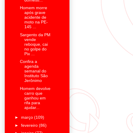
Homem morre
após grave
acidente de
moto na PE-
145 ...
Sargento da PM
vende
reboque, cai
no golpe do
Pix ...
Confira a
agenda
semanal do
Instituto São
Jerônimo
Homem devolve
carro que
ganhou em
rifa para
ajudar...
►
março
(109)
►
fevereiro
(86)