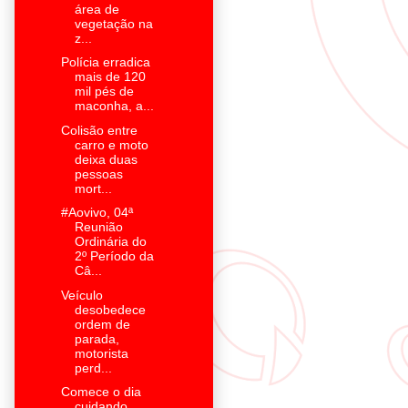
área de
vegetação na
z...
Polícia erradica
mais de 120
mil pés de
maconha, a...
Colisão entre
carro e moto
deixa duas
pessoas
mort...
#Aovivo, 04ª
Reunião
Ordinária do
2º Período da
Câ...
Veículo
desobedece
ordem de
parada,
motorista
perd...
Comece o dia
cuidando