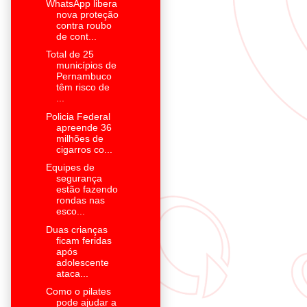
WhatsApp libera
nova proteção
contra roubo
de cont...
Total de 25
municípios de
Pernambuco
têm risco de
...
Policia Federal
apreende 36
milhões de
cigarros co...
Equipes de
segurança
estão fazendo
rondas nas
esco...
Duas crianças
ficam feridas
após
adolescente
ataca...
Como o pilates
pode ajudar a