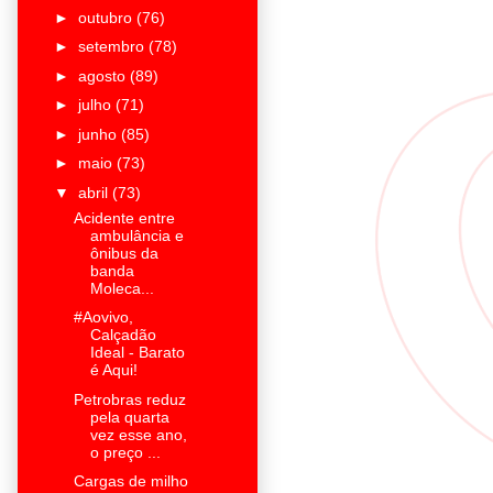
►
outubro
(76)
►
setembro
(78)
►
agosto
(89)
►
julho
(71)
►
junho
(85)
►
maio
(73)
▼
abril
(73)
Acidente entre
ambulância e
ônibus da
banda
Moleca...
#Aovivo,
Calçadão
Ideal - Barato
é Aqui!
Petrobras reduz
pela quarta
vez esse ano,
o preço ...
Cargas de milho