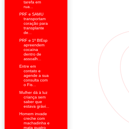
tarefa em
rua...
PRF e SAMU
transportam
coração para
transplante
de...
PRF e 1º BIEsp
apreendem
cocaína
dentro de
assoalh...
Entre em
contato e
agende a sua
consulta com
o Fis...
Mulher dá à luz
criança sem
saber que
estava grávi...
Homem invade
creche com
machadinha e
mata quatro