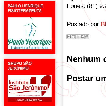
Fones: (81) 9.
PAULO HENRIQUE
FISIOTERAPEUTA
Postado por
B
Nenhum c
GRUPO SÃO
JERÔNIMO
Postar u