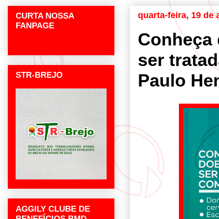
quarta-feira, 19 de 
CURTA NOSSA
FANPAGE
Conheça 
ser trata
STR-BREJO
Paulo Hen
AGGILY CLUBE DE
BENEFÍCIOS BMD