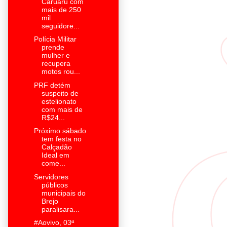
Caruaru com
mais de 250
mil
seguidore...
Polícia Militar
prende
mulher e
recupera
motos rou...
PRF detém
suspeito de
estelionato
com mais de
R$24...
Próximo sábado
tem festa no
Calçadão
Ideal em
come...
Servidores
públicos
municipais do
Brejo
paralisara...
#Aovivo, 03ª