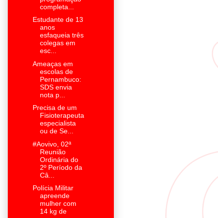
completa...
Estudante de 13
anos
esfaqueia três
colegas em
esc...
Ameaças em
escolas de
Pernambuco:
SDS envia
nota p...
Precisa de um
Fisioterapeuta
especialista
ou de Se...
#Aovivo, 02ª
Reunião
Ordinária do
2º Período da
Câ...
Polícia Militar
apreende
mulher com
14 kg de