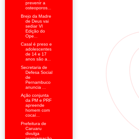
prevenir a
osteoporos...
Brejo da Madre
de Deus vai
sediar VI
Edição do
Ope...
Casal é preso e
adolescentes
de 14 e 17
anos são a...
Secretaria de
Defesa Social
de
Pernambuco
anuncia ...
Ação conjunta
da PM e PRF
apreende
homem com
cocaí...
Prefeitura de
Caruaru
divulga
programação