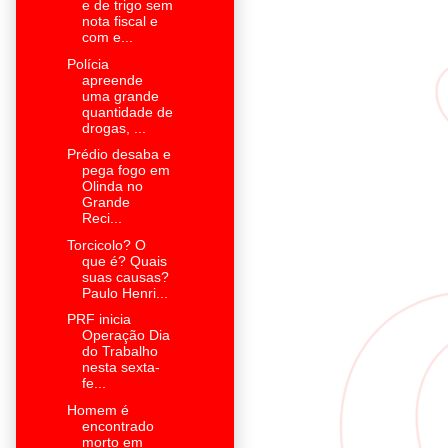
e de trigo sem
nota fiscal e
com e...
Polícia
apreende
uma grande
quantidade de
drogas, ...
Prédio desaba e
pega fogo em
Olinda no
Grande
Reci...
Torcicolo? O
que é? Quais
suas causas?
Paulo Henri...
PRF inicia
Operação Dia
do Trabalho
nesta sexta-
fe...
Homem é
encontrado
morto em