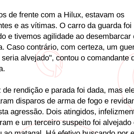
s de frente com a Hilux, estavam os
tes e as vítimas. O carro da guarda foi
ido e tivemos agilidade ao desembarcar
a. Caso contrário, com certeza, um guer
 seria alvejado", contou o comandante 
a.
z de rendição e parada foi dada, mas el
aram disparos de arma de fogo e revid
ta agressão. Dois atingidos, infelizmen
am e um terceiro suspeito foi alvejado
u ao matagal. Há efetivo buscando por e