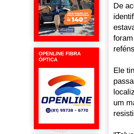
De aco
ident
estav
foram
refén
OPENLINE FIBRA
ÓPTICA
Ele ti
passa
locali
um mal
resist