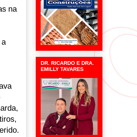
as na
 a
DR. RICARDO E DRA.
EMILLY TAVARES
tava
o
arda,
iros,
erido.