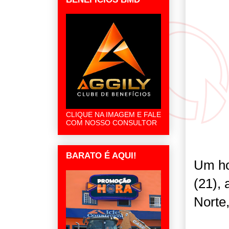
CLIQUE NA IMAGEM E FALE
COM NOSSO CONSULTOR
BARATO É AQUI!
Um ho
(21),
Norte