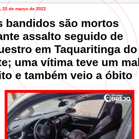
a, 22 de março de 2022
s bandidos são mortos
ante assalto seguido de
uestro em Taquaritinga do
te; uma vítima teve um ma
ito e também veio a óbito