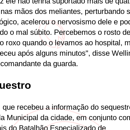
ez ele não tenha suportado mais de quat
 nas mãos dos meliantes, perturbando 
ógico, acelerou o nervosismo dele e po
do o mal súbito. Percebemos o rosto de
do roxo quando o levamos ao hospital, 
leceu após alguns minutos", disse Welli
, comandante da guarda.
uestro
 que recebeu a informação do sequestr
a Municipal da cidade, em conjunto co
ais do Batalhão Especializado de