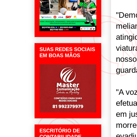
"Demo
melian
ating
viatur
SUAS REDES SOCIAIS
EM BOAS MÃOS
nosso
guard
"A vo
efetu
em jus
morrer
ESCRITÓRIO DE
evadi
CONTABILIDADE