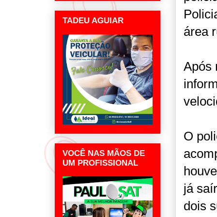
Polici
TADEU AGUIAR
área 
Após 
infor
veloc
O poli
acomp
VOCÊ NAS MÃOS DE
UM PROFISSIONAL
houve
já saí
dois s