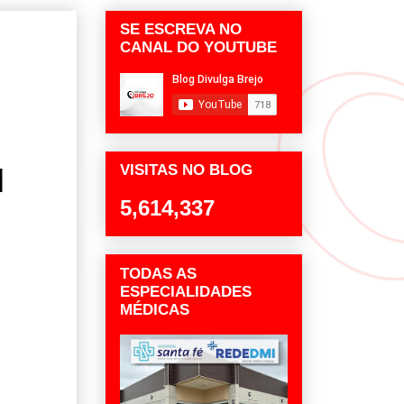
SE ESCREVA NO
CANAL DO YOUTUBE
VISITAS NO BLOG
l
5,614,337
TODAS AS
ESPECIALIDADES
MÉDICAS