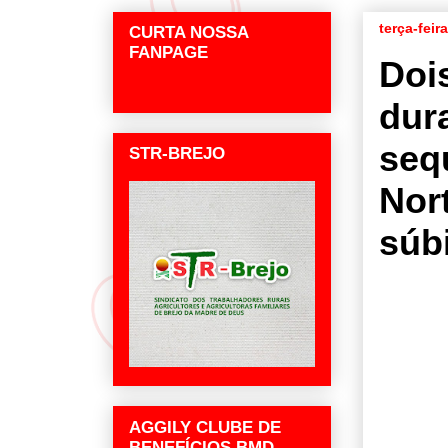
terça-feir
CURTA NOSSA
FANPAGE
Doi
dur
seq
STR-BREJO
Nor
súb
AGGILY CLUBE DE
BENEFÍCIOS BMD