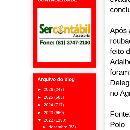
conclu
Após 
rouba
feito
Adalb
foram
Arquivo do blog
Deleg
►
2026
(247)
no Ag
►
2025
(585)
►
2024
(717)
Fonte
►
2023
(950)
▼
2022
(1190)
Polo
►
dezembro
(83)