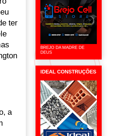
ro
seu
de ter
le
mas
BREJO DA MADRE DE
DEUS
ngton
IDEAL CONSTRUÇÕES
o, a
m