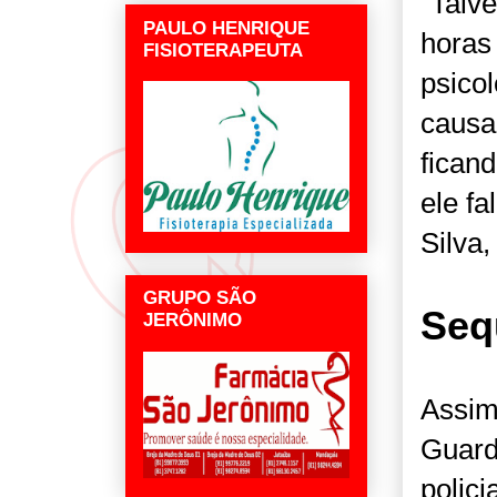
"Talv
PAULO HENRIQUE
horas
FISIOTERAPEUTA
psicol
causa
fican
ele fa
Silva
GRUPO SÃO
Seq
JERÔNIMO
Assim
Guard
polici