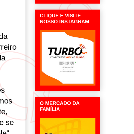
CLIQUE E VISITE
NOSSO INSTAGRAM
 da
reiro
da
es
amos
O MERCADO DA
FAMÍLIA
te,
 e se
le",