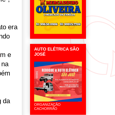
to era
endo
AUTO ELÉTRICA SÃO
em e
JOSÉ
 na
mbém
g da
ORGANIZAÇÃO
CACHORRÃO