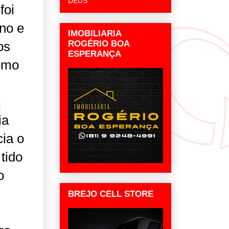
DEUS
foi
no e
IMOBILIARIA
ROGÉRIO BOA
os
ESPERANÇA
como
ia
cia o
tido
o
BREJO CELL STORE