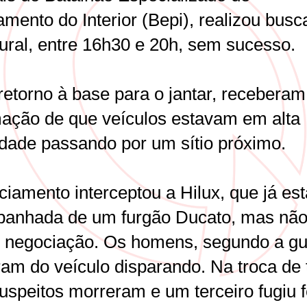
amento do Interior (Bepi), realizou busc
rural, entre 16h30 e 20h, sem sucesso.
retorno à base para o jantar, receberam
mação de que veículos estavam em alta
idade passando por um sítio próximo.
ciamento interceptou a Hilux, que já es
anhada de um furgão Ducato, mas nã
 negociação. Os homens, segundo a gu
ram do veículo disparando. Na troca de t
uspeitos morreram e um terceiro fugiu f