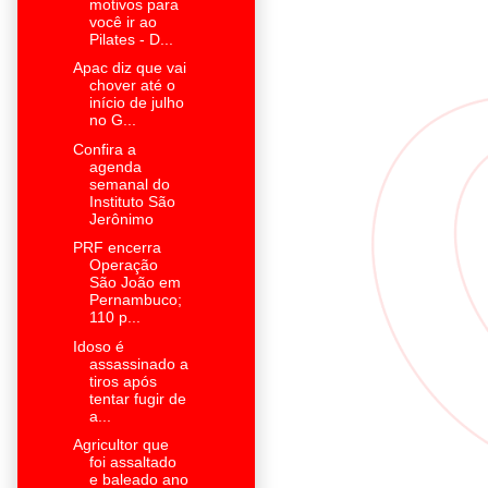
motivos para
você ir ao
Pilates - D...
Apac diz que vai
chover até o
início de julho
no G...
Confira a
agenda
semanal do
Instituto São
Jerônimo
PRF encerra
Operação
São João em
Pernambuco;
110 p...
Idoso é
assassinado a
tiros após
tentar fugir de
a...
Agricultor que
foi assaltado
e baleado ano