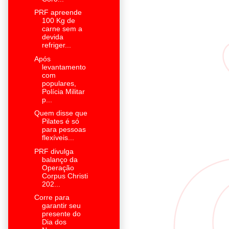
PRF apreende
100 Kg de
carne sem a
devida
refriger...
Após
levantamento
com
populares,
Polícia Militar
p...
Quem disse que
Pilates é só
para pessoas
flexíveis...
PRF divulga
balanço da
Operação
Corpus Christi
202...
Corre para
garantir seu
presente do
Dia dos