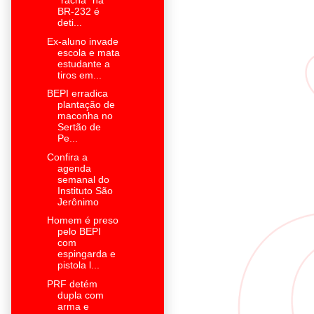
"racha" na
BR-232 é
deti...
Ex-aluno invade
escola e mata
estudante a
tiros em...
BEPI erradica
plantação de
maconha no
Sertão de
Pe...
Confira a
agenda
semanal do
Instituto São
Jerônimo
Homem é preso
pelo BEPI
com
espingarda e
pistola l...
PRF detém
dupla com
arma e