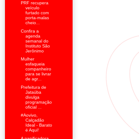
PRF recupera
veículo
furtado com
porta-malas
cheio...
Confira a
agenda
semanal do
Instituto São
Jerônimo
Mulher
esfaqueia
companheiro
para se livrar
de agr...
Prefeitura de
Jataúba
divulga
programação
oficial ...
#Aovivo,
Calçadão
Ideal - Barato
é Aqui!
A panificadora