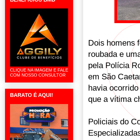
Dois homens 
roubada e uma 
pela Polícia R
CLIQUE NA IMAGEM E FALE
em São Caetan
COM NOSSO CONSULTOR
havia ocorrid
BARATO É AQUI!
que a vítima 
Policiais do 
Especializada