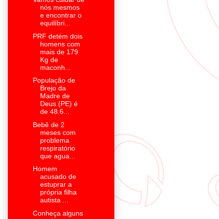
nós mesmos
e encontrar o
equilíbri...
PRF detém dois
homens com
mais de 179
Kg de
maconh...
População de
Brejo da
Madre de
Deus (PE) é
de 48.6...
Bebê de 2
meses com
problema
respiratório
que agua...
Homem
acusado de
estuprar a
própria filha
autista ...
Conheça alguns