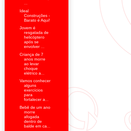
...
Ideal
Construções -
Barato é Aqui!
Jovem é
resgatada de
helicóptero
após se
envolver ...
Criança de 7
anos morre
ao levar
choque
elétrico a...
Vamos conhecer
alguns
exercícios
para
fortalecer a...
Bebê de um ano
morre
afogada
dentro de
balde em ca...