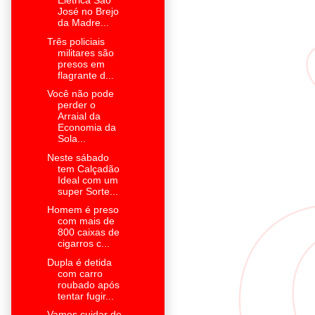
Elétrica São
José no Brejo
da Madre...
Três policiais
militares são
presos em
flagrante d...
Você não pode
perder o
Arraial da
Economia da
Sola...
Neste sábado
tem Calçadão
Ideal com um
super Sorte...
Homem é preso
com mais de
800 caixas de
cigarros c...
Dupla é detida
com carro
roubado após
tentar fugir...
Vamos cuidar de