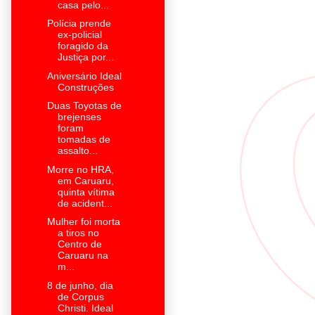
casa pelo...
Polícia prende
ex-policial
foragido da
Justiça por...
Aniversário Ideal
Construções
Duas Toyotas de
brejenses
foram
tomadas de
assalto...
Morre no HRA,
em Caruaru,
quinta vítima
de acident...
Mulher foi morta
a tiros no
Centro de
Caruaru na
m...
8 de junho, dia
de Corpus
Christi. Ideal