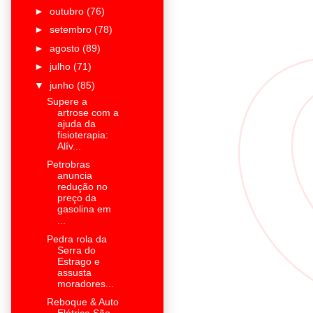
►
outubro
(76)
►
setembro
(78)
►
agosto
(89)
►
julho
(71)
▼
junho
(85)
Supere a
artrose com a
ajuda da
fisioterapia:
Alív...
Petrobras
anuncia
redução no
preço da
gasolina em
...
Pedra rola da
Serra do
Estrago e
assusta
moradores...
Reboque & Auto