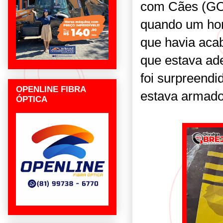
com Cães (GOC
quando um ho
que havia acab
que estava ad
foi surpreend
OPENLINE FIBRA
estava armad
ÓPTICA