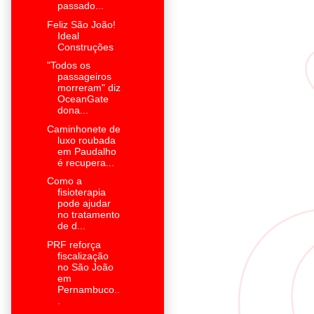
passado...
Feliz São João!
Ideal
Construções
"Todos os
passageiros
morreram" diz
OceanGate
dona...
Caminhonete de
luxo roubada
em Paudalho
é recupera...
Como a
fisioterapia
pode ajudar
no tratamento
de d...
PRF reforça
fiscalização
no São João
em
Pernambuco..
.