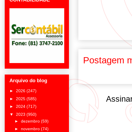
Postagem m
Arquivo do blog
►
2026
(247)
Assina
►
2025
(585)
►
2024
(717)
▼
2023
(950)
►
dezembro
(59)
►
novembro
(74)