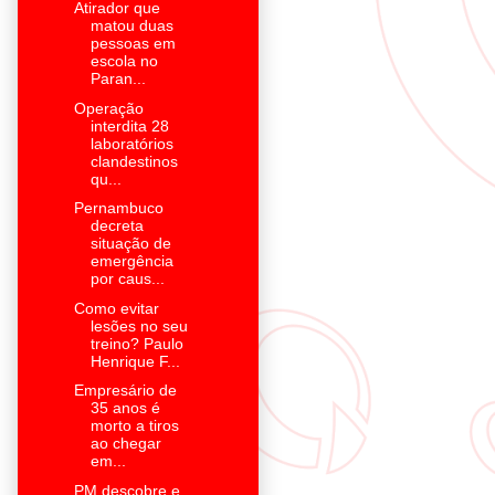
Atirador que
matou duas
pessoas em
escola no
Paran...
Operação
interdita 28
laboratórios
clandestinos
qu...
Pernambuco
decreta
situação de
emergência
por caus...
Como evitar
lesões no seu
treino? Paulo
Henrique F...
Empresário de
35 anos é
morto a tiros
ao chegar
em...
PM descobre e