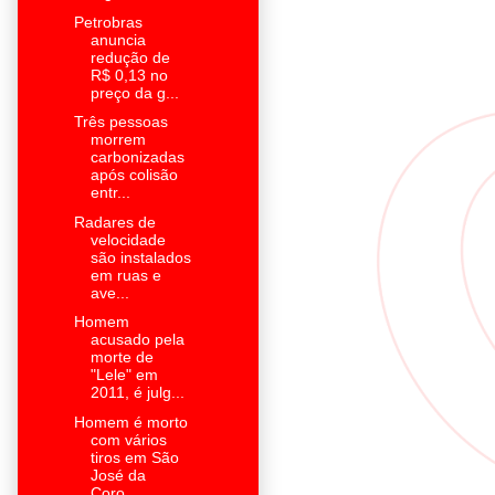
Petrobras
anuncia
redução de
R$ 0,13 no
preço da g...
Três pessoas
morrem
carbonizadas
após colisão
entr...
Radares de
velocidade
são instalados
em ruas e
ave...
Homem
acusado pela
morte de
"Lele" em
2011, é julg...
Homem é morto
com vários
tiros em São
José da
Coro...