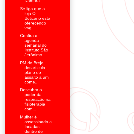
Namora...
Se liga que a
loja O
Boticário está
oferecendo
vag...
Confira a
agenda
semanal do
Instituto São
Jerônimo
PM do Brejo
desarticula
plano de
assalto a um
come...
Descubra o
poder da
respiração na
fisioterapia
com...
Mulher é
assassinada a
facadas
dentro de