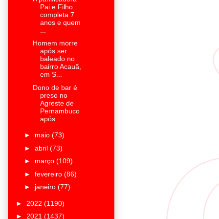
Pai e Filho
completa 7
anos e quem
...
Homem morre
após ser
baleado no
bairro Acauã,
em S...
Dono de bar é
preso no
Agreste de
Pernambuco
após ...
►
maio
(73)
►
abril
(73)
►
março
(109)
►
fevereiro
(86)
►
janeiro
(77)
►
2022
(1190)
►
2021
(1437)