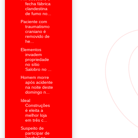
fecha fábrica
clandestina
de fumo no...
Paciente com
traumatismo
craniano é
removido de
he...
Elementos
invadem
propriedade
no sítio
Salobro no ...
Homem morre
após acidente
na noite deste
domingo n...
Ideal
Construções
é eleita a
melhor loja
em três c...
Suspeito de
participar de