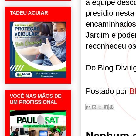
a equipe desco
presídio nest
TADEU AGUIAR
encaminhados à
Jardim e pode
reconheceu os 
Do Blog Divu
Postado por
B
VOCÊ NAS MÃOS DE
UM PROFISSIONAL
Nenhum c