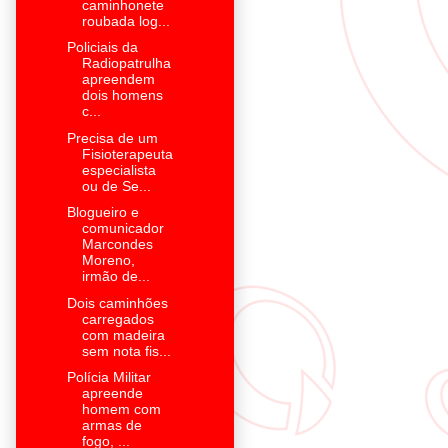
caminhonete
roubada log...
Policiais da
Radiopatrulha
apreendem
dois homens
c...
Precisa de um
Fisioterapeuta
especialista
ou de Se...
Blogueiro e
comunicador
Marcondes
Moreno,
irmão de...
Dois caminhões
carregados
com madeira
sem nota fis...
Polícia Militar
apreende
homem com
armas de
fogo, ...