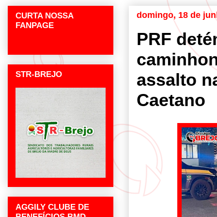
domingo, 18 de jun
CURTA NOSSA
FANPAGE
PRF deté
caminhon
STR-BREJO
assalto 
Caetano
AGGILY CLUBE DE
BENEFÍCIOS BMD