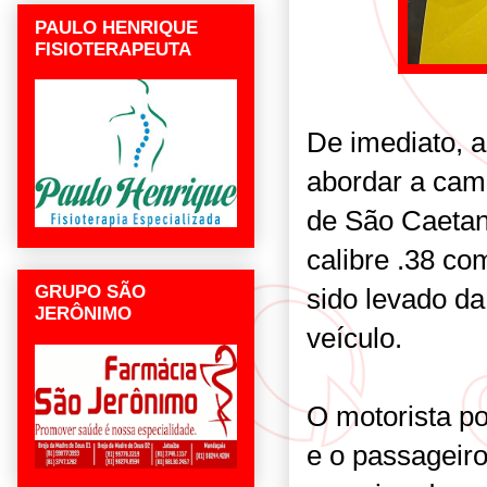
PAULO HENRIQUE
FISIOTERAPEUTA
De imediato, a
abordar a cam
de São Caetan
calibre .38 co
GRUPO SÃO
sido levado da
JERÔNIMO
veículo.
O motorista p
e o passageiro