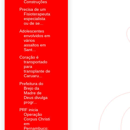
Construções
Precisa de um
Fisioterapeuta
especialista
ou de se...
Adolescentes
envolvidos em
vários
assaltos em
Sant...
Coração é
transportado
para
transplante de
Caruaru...
Prefeitura do
Brejo da
Madre de
Deus divulga
progr...
PRF inicia
Operação
Corpus Christi
em
Pernambuco;