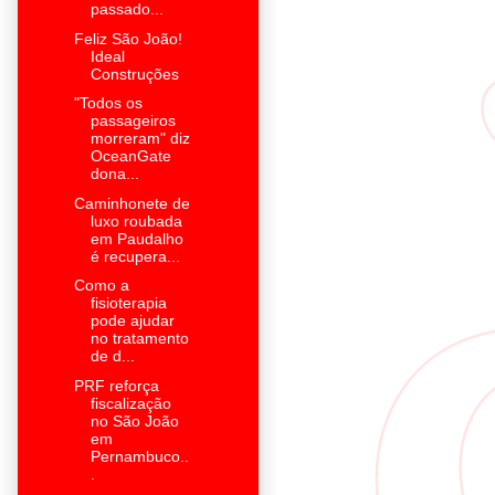
passado...
Feliz São João!
Ideal
Construções
"Todos os
passageiros
morreram" diz
OceanGate
dona...
Caminhonete de
luxo roubada
em Paudalho
é recupera...
Como a
fisioterapia
pode ajudar
no tratamento
de d...
PRF reforça
fiscalização
no São João
em
Pernambuco..
.