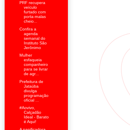
PRF recupera
veículo
furtado com
porta-malas
cheio...
Confira a
agenda
semanal do
Instituto São
Jerônimo
Mulher
esfaqueia
companheiro
para se livrar
de agr...
Prefeitura de
Jataúba
divulga
programação
oficial ...
#Aovivo,
Calçadão
Ideal - Barato
é Aqui!
A panificadora