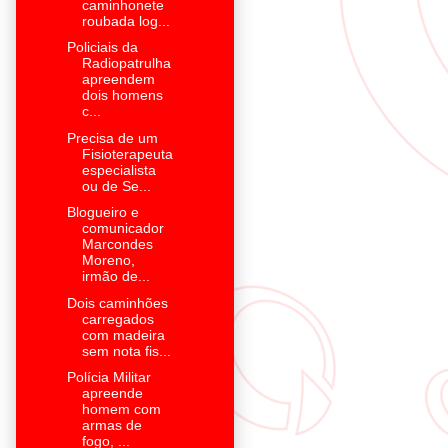
caminhonete
roubada log...
Policiais da
Radiopatrulha
apreendem
dois homens
c...
Precisa de um
Fisioterapeuta
especialista
ou de Se...
Blogueiro e
comunicador
Marcondes
Moreno,
irmão de...
Dois caminhões
carregados
com madeira
sem nota fis...
Polícia Militar
apreende
homem com
armas de
fogo, ...