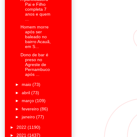
Pai e Filho
completa 7
anos e quem
...
Homem morre
após ser
baleado no
bairro Acauã,
em S...
Dono de bar é
preso no
Agreste de
Pernambuco
após ...
►
maio
(73)
►
abril
(73)
►
março
(109)
►
fevereiro
(86)
►
janeiro
(77)
►
2022
(1190)
►
2021
(1437)