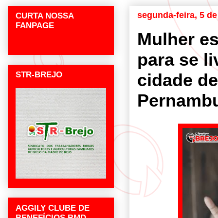
segunda-feira, 5 d
CURTA NOSSA
FANPAGE
Mulher e
para se l
STR-BREJO
cidade de
Pernamb
AGGILY CLUBE DE
BENEFÍCIOS BMD