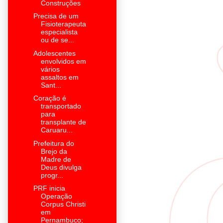
Construções
Precisa de um
Fisioterapeuta
especialista
ou de se...
Adolescentes
envolvidos em
vários
assaltos em
Sant...
Coração é
transportado
para
transplante de
Caruaru...
Prefeitura do
Brejo da
Madre de
Deus divulga
progr...
PRF inicia
Operação
Corpus Christi
em
Pernambuco;