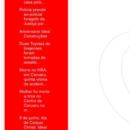
casa pelo...
Polícia prende
ex-policial
foragido da
Justiça por...
Aniversário Ideal
Construções
Duas Toyotas de
brejenses
foram
tomadas de
assalto...
Morre no HRA,
em Caruaru,
quinta vítima
de acident...
Mulher foi morta
a tiros no
Centro de
Caruaru na
m...
8 de junho, dia
de Corpus
Christi. Ideal