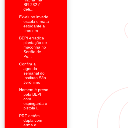
"racha" na
BR-232 é
deti...
Ex-aluno invade
escola e mata
estudante a
tiros em...
BEPI erradica
plantação de
maconha no
Sertão de
Pe...
Confira a
agenda
semanal do
Instituto São
Jerônimo
Homem é preso
pelo BEPI
com
espingarda e
pistola l...
PRF detém
dupla com
arma e