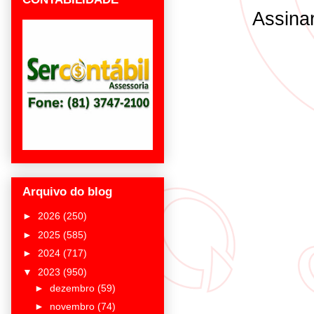
Assina
Arquivo do blog
►
2026
(250)
►
2025
(585)
►
2024
(717)
▼
2023
(950)
►
dezembro
(59)
►
novembro
(74)