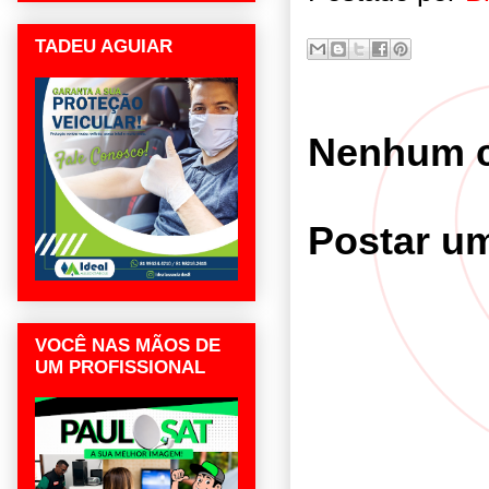
TADEU AGUIAR
Nenhum c
Postar u
VOCÊ NAS MÃOS DE
UM PROFISSIONAL