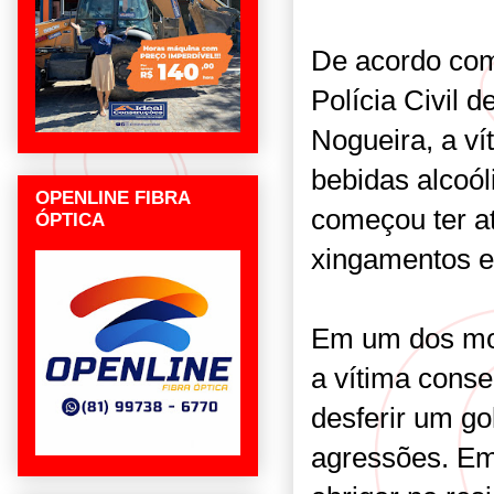
De acordo com
Polícia Civil 
Nogueira, a ví
bebidas alcoó
OPENLINE FIBRA
começou ter at
ÓPTICA
xingamentos e 
Em um dos mo
a vítima conse
desferir um go
agressões. Em