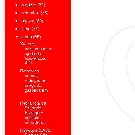
►
outubro
(76)
►
setembro
(78)
►
agosto
(89)
►
julho
(71)
▼
junho
(85)
Supere a
artrose com a
ajuda da
fisioterapia:
Alív...
Petrobras
anuncia
redução no
preço da
gasolina em
...
Pedra rola da
Serra do
Estrago e
assusta
moradores...
Reboque & Auto