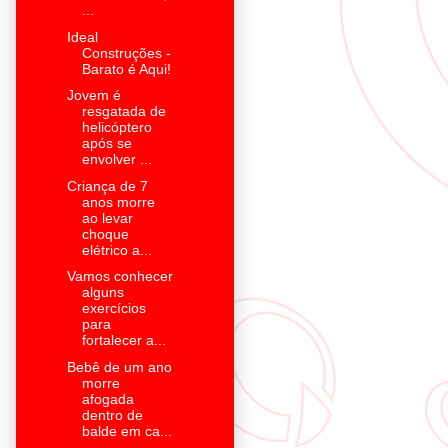
...
Ideal
Construções -
Barato é Aqui!
Jovem é
resgatada de
helicóptero
após se
envolver ...
Criança de 7
anos morre
ao levar
choque
elétrico a...
Vamos conhecer
alguns
exercícios
para
fortalecer a...
Bebê de um ano
morre
afogada
dentro de
balde em ca...