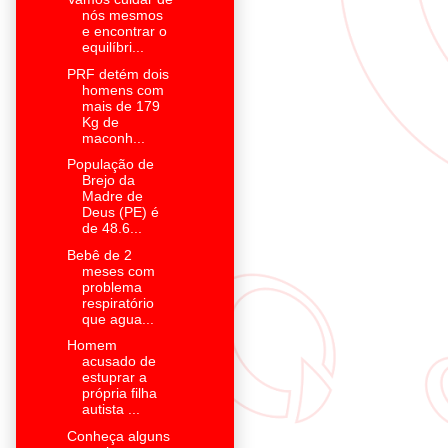
nós mesmos
e encontrar o
equilíbri...
PRF detém dois
homens com
mais de 179
Kg de
maconh...
População de
Brejo da
Madre de
Deus (PE) é
de 48.6...
Bebê de 2
meses com
problema
respiratório
que agua...
Homem
acusado de
estuprar a
própria filha
autista ...
Conheça alguns