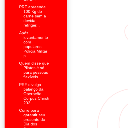
PRF apreende
100 Kg de
carne sem a
devida
refriger...
Após
levantamento
com
populares,
Polícia Militar
p...
Quem disse que
Pilates é só
para pessoas
flexíveis...
PRF divulga
balanço da
Operação
Corpus Christi
202...
Corre para
garantir seu
presente do
Dia dos