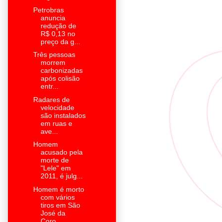
Petrobras
anuncia
redução de
R$ 0,13 no
preço da g...
Três pessoas
morrem
carbonizadas
após colisão
entr...
Radares de
velocidade
são instalados
em ruas e
ave...
Homem
acusado pela
morte de
"Lele" em
2011, é julg...
Homem é morto
com vários
tiros em São
José da
Coro...