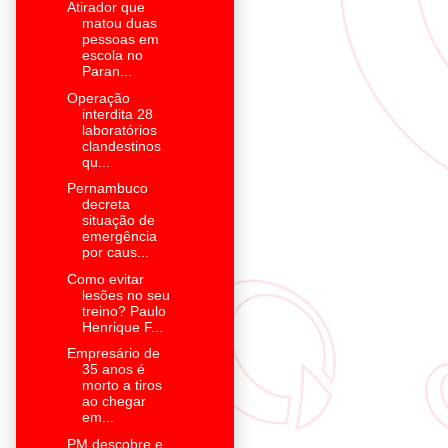
Atirador que
matou duas
pessoas em
escola no
Paran...
Operação
interdita 28
laboratórios
clandestinos
qu...
Pernambuco
decreta
situação de
emergência
por caus...
Como evitar
lesões no seu
treino? Paulo
Henrique F...
Empresário de
35 anos é
morto a tiros
ao chegar
em...
PM descobre e