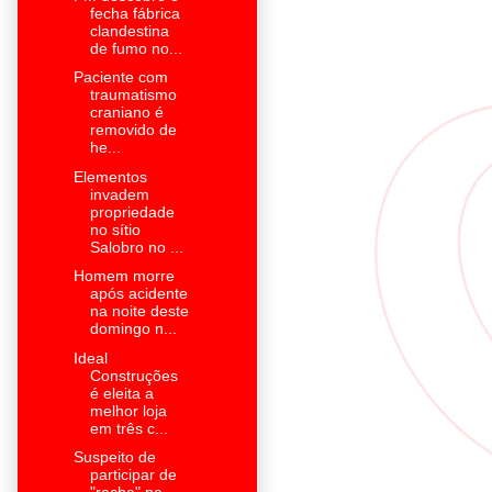
fecha fábrica
clandestina
de fumo no...
Paciente com
traumatismo
craniano é
removido de
he...
Elementos
invadem
propriedade
no sítio
Salobro no ...
Homem morre
após acidente
na noite deste
domingo n...
Ideal
Construções
é eleita a
melhor loja
em três c...
Suspeito de
participar de