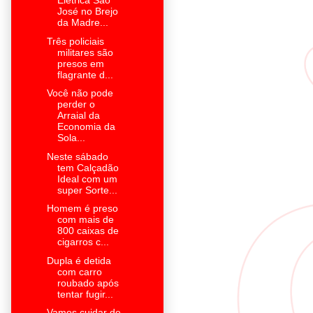
Elétrica São
José no Brejo
da Madre...
Três policiais
militares são
presos em
flagrante d...
Você não pode
perder o
Arraial da
Economia da
Sola...
Neste sábado
tem Calçadão
Ideal com um
super Sorte...
Homem é preso
com mais de
800 caixas de
cigarros c...
Dupla é detida
com carro
roubado após
tentar fugir...
Vamos cuidar de