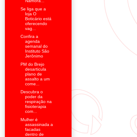
Namora...
Se liga que a
loja O
Boticário está
oferecendo
vag...
Confira a
agenda
semanal do
Instituto São
Jerônimo
PM do Brejo
desarticula
plano de
assalto a um
come...
Descubra o
poder da
respiração na
fisioterapia
com...
Mulher é
assassinada a
facadas
dentro de