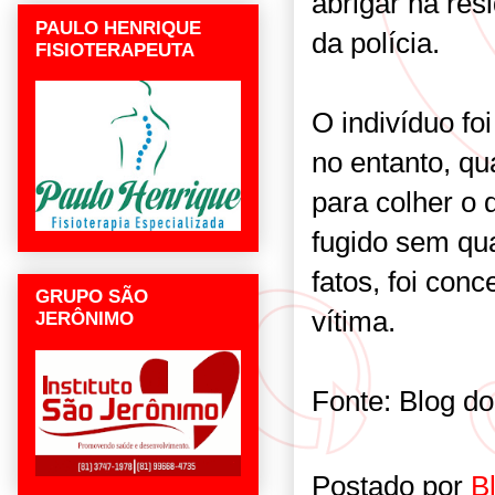
abrigar na res
PAULO HENRIQUE
da polícia.
FISIOTERAPEUTA
O indivíduo fo
no entanto, qua
para colher o 
fugido sem qu
fatos, foi con
GRUPO SÃO
vítima.
JERÔNIMO
Fonte: Blog d
Postado por
B