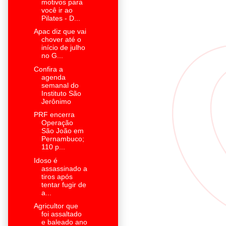
motivos para
você ir ao
Pilates - D...
Apac diz que vai
chover até o
início de julho
no G...
Confira a
agenda
semanal do
Instituto São
Jerônimo
PRF encerra
Operação
São João em
Pernambuco;
110 p...
Idoso é
assassinado a
tiros após
tentar fugir de
a...
Agricultor que
foi assaltado
e baleado ano