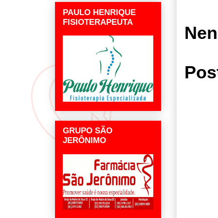
PAULO HENRIQUE
FISIOTERAPEUTA
Nen
Pos
GRUPO SÃO
JERÔNIMO