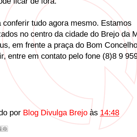
de ficar de fora.
 conferir tudo agora mesmo. Estamos
izados no centro da cidade do Brejo da 
us, em frente a praça do Bom Concelho
ir, entre em contato pelo fone (8)8 9 95
do por
Blog Divulga Brejo
às
14:48