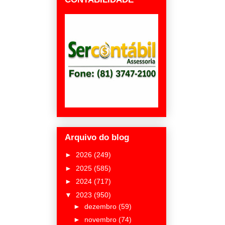
Arquivo do blog
►
2026
(249)
►
2025
(585)
►
2024
(717)
▼
2023
(950)
►
dezembro
(59)
►
novembro
(74)