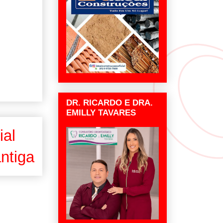
DR. RICARDO E DRA.
EMILLY TAVARES
ial
ntiga