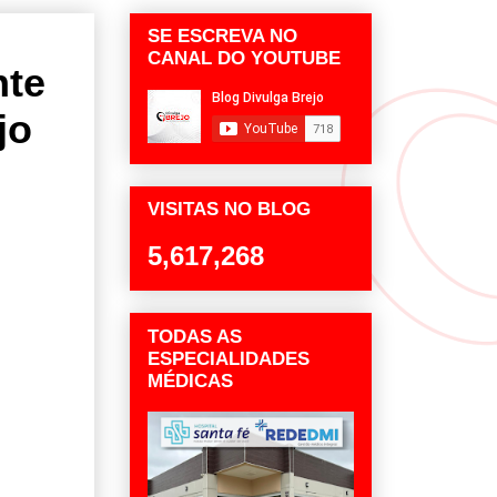
SE ESCREVA NO
CANAL DO YOUTUBE
nte
jo
VISITAS NO BLOG
5,617,268
TODAS AS
ESPECIALIDADES
MÉDICAS