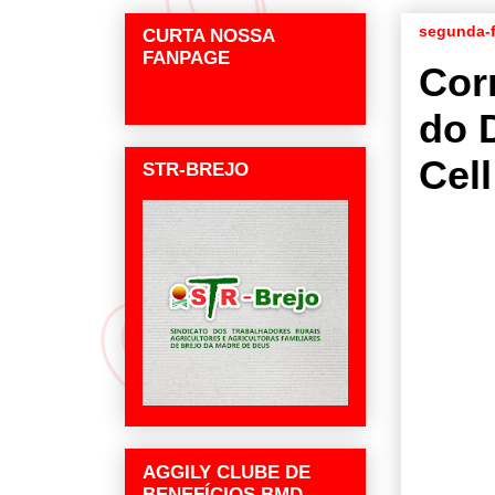
segunda-f
CURTA NOSSA
FANPAGE
Cor
do 
Cel
STR-BREJO
AGGILY CLUBE DE
BENEFÍCIOS BMD