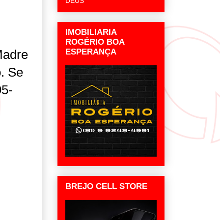
DEUS
IMOBILIARIA
ROGÉRIO BOA
Madre
ESPERANÇA
. Se
95-
BREJO CELL STORE