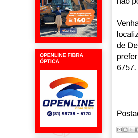
não po
Venha
local
de De
prefer
OPENLINE FIBRA
ÓPTICA
6757.
Posta