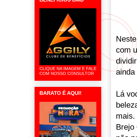
Neste
com u
dividi
CLIQUE NA IMAGEM E FALE
ainda
COM NOSSO CONSULTOR
Lá voc
BARATO É AQUI!
beleza
mais. 
Brejo