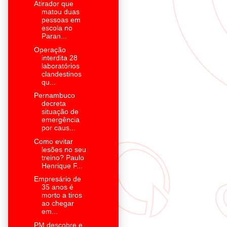
Atirador que
matou duas
pessoas em
escola no
Paran...
Operação
interdita 28
laboratórios
clandestinos
qu...
Pernambuco
decreta
situação de
emergência
por caus...
Como evitar
lesões no seu
treino? Paulo
Henrique F...
Empresário de
35 anos é
morto a tiros
ao chegar
em...
PM descobre e