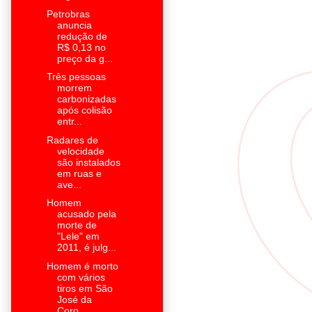
Petrobras
anuncia
redução de
R$ 0,13 no
preço da g...
Três pessoas
morrem
carbonizadas
após colisão
entr...
Radares de
velocidade
são instalados
em ruas e
ave...
Homem
acusado pela
morte de
"Lele" em
2011, é julg...
Homem é morto
com vários
tiros em São
José da
Coro...