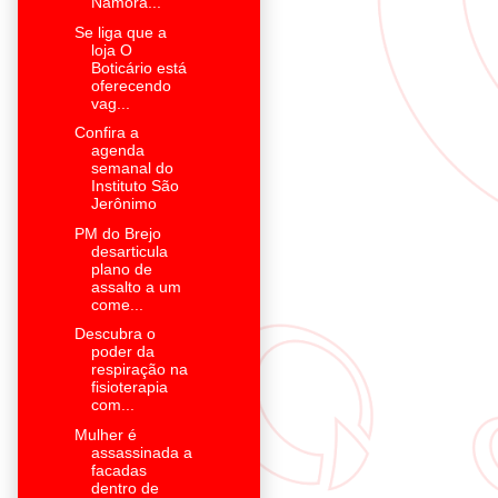
Namora...
Se liga que a
loja O
Boticário está
oferecendo
vag...
Confira a
agenda
semanal do
Instituto São
Jerônimo
PM do Brejo
desarticula
plano de
assalto a um
come...
Descubra o
poder da
respiração na
fisioterapia
com...
Mulher é
assassinada a
facadas
dentro de