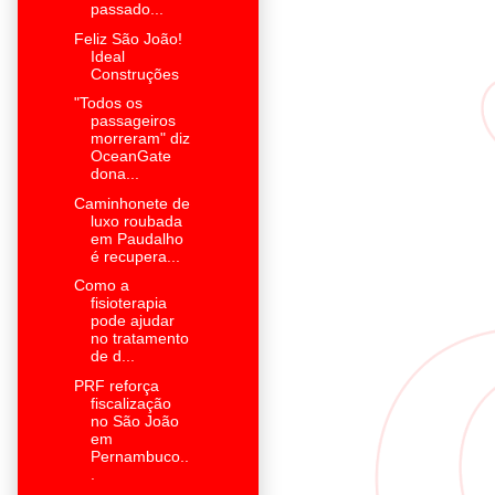
passado...
Feliz São João!
Ideal
Construções
"Todos os
passageiros
morreram" diz
OceanGate
dona...
Caminhonete de
luxo roubada
em Paudalho
é recupera...
Como a
fisioterapia
pode ajudar
no tratamento
de d...
PRF reforça
fiscalização
no São João
em
Pernambuco..
.