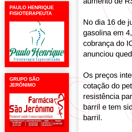
aumento de R$ 
PAULO HENRIQUE
FISIOTERAPEUTA
No dia 16 de j
gasolina em 4
cobrança do I
anunciou qued
Os preços int
GRUPO SÃO
cotação do pe
JERÔNIMO
resistência pa
barril e tem s
barril.