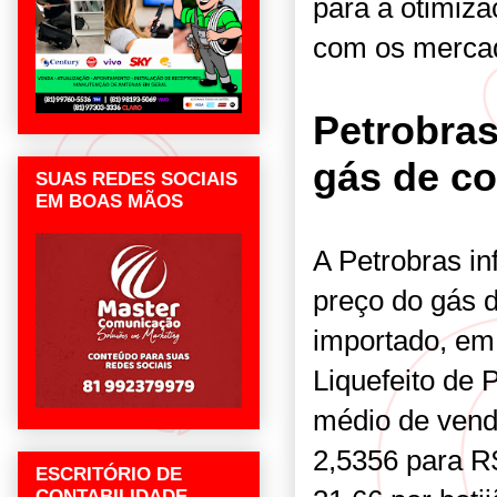
para a otimiza
com os mercado
Petrobra
gás de co
SUAS REDES SOCIAIS
EM BOAS MÃOS
A Petrobras i
preço do gás d
importado, em
Liquefeito de 
médio de vend
2,5356 para R$
ESCRITÓRIO DE
CONTABILIDADE