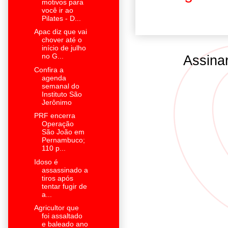
motivos para
você ir ao
Pilates - D...
Apac diz que vai
chover até o
início de julho
no G...
Assina
Confira a
agenda
semanal do
Instituto São
Jerônimo
PRF encerra
Operação
São João em
Pernambuco;
110 p...
Idoso é
assassinado a
tiros após
tentar fugir de
a...
Agricultor que
foi assaltado
e baleado ano