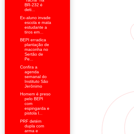
"racha" na
BR-232 é
deti...
Ex-aluno invade
escola e mata
estudante a
tiros em...
BEPI erradica
plantação de
maconha no
Sertão de
Pe...
Confira a
agenda
semanal do
Instituto São
Jerônimo
Homem é preso
pelo BEPI
com
espingarda e
pistola l...
PRF detém
dupla com
arma e