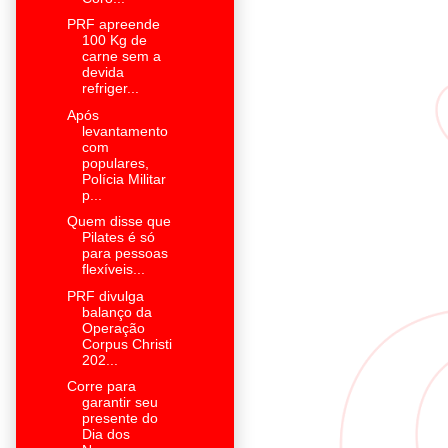
PRF apreende
100 Kg de
carne sem a
devida
refriger...
Após
levantamento
com
populares,
Polícia Militar
p...
Quem disse que
Pilates é só
para pessoas
flexíveis...
PRF divulga
balanço da
Operação
Corpus Christi
202...
Corre para
garantir seu
presente do
Dia dos