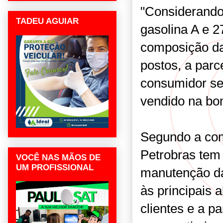
"Considerando
TADEU AGUIAR
gasolina A e 2
composição da
postos, a parc
consumidor ser
vendido na bom
Segundo a com
Petrobras tem 
VOCÊ NAS MÃOS DE
UM PROFISSIONAL
manutenção da
às principais 
clientes e a p