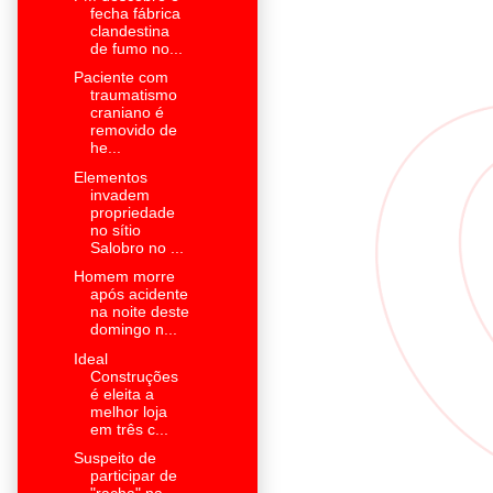
fecha fábrica
clandestina
de fumo no...
Paciente com
traumatismo
craniano é
removido de
he...
Elementos
invadem
propriedade
no sítio
Salobro no ...
Homem morre
após acidente
na noite deste
domingo n...
Ideal
Construções
é eleita a
melhor loja
em três c...
Suspeito de
participar de