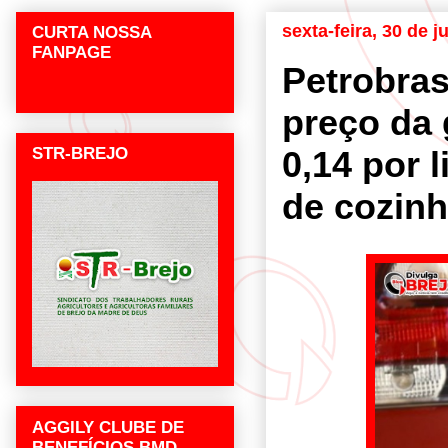
sexta-feira, 30 de 
CURTA NOSSA
FANPAGE
Petrobra
preço da 
STR-BREJO
0,14 por l
de cozinh
AGGILY CLUBE DE
BENEFÍCIOS BMD