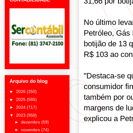
31,66 por botij
No último lev
Petróleo, Gás 
botijão de 13 
R$ 103 ao con
"Destaca-se q
Arquivo do blog
consumidor fin
►
2026
(250)
também por ou
►
2025
(585)
margens de luc
►
2024
(717)
▼
2023
(950)
explicou a Pet
►
dezembro
(59)
►
novembro
(74)