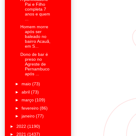
Pai e Filho
completa 7
anos e quem
...
Homem morre
após ser
baleado no
bairro Acauã,
em S...
Dono de bar é
preso no
Agreste de
Pernambuco
após ...
►
maio
(73)
►
abril
(73)
►
março
(109)
►
fevereiro
(86)
►
janeiro
(77)
►
2022
(1190)
►
2021
(1437)