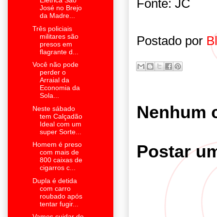
Fonte: JC
Elétrica São
José no Brejo
da Madre...
Três policiais
militares são
Postado por
B
presos em
flagrante d...
Você não pode
perder o
Arraial da
Economia da
Sola...
Nenhum c
Neste sábado
tem Calçadão
Ideal com um
super Sorte...
Homem é preso
Postar u
com mais de
800 caixas de
cigarros c...
Dupla é detida
com carro
roubado após
tentar fugir...
Vamos cuidar de