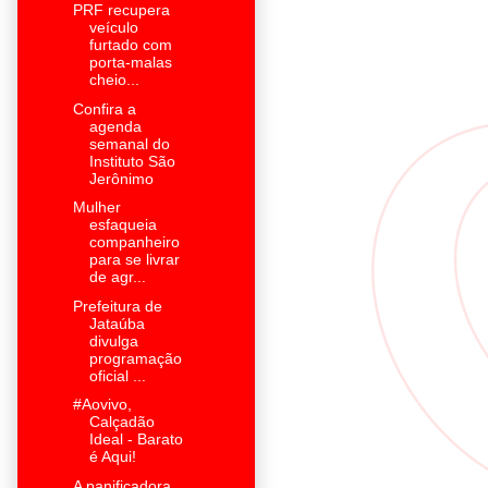
PRF recupera
veículo
furtado com
porta-malas
cheio...
Confira a
agenda
semanal do
Instituto São
Jerônimo
Mulher
esfaqueia
companheiro
para se livrar
de agr...
Prefeitura de
Jataúba
divulga
programação
oficial ...
#Aovivo,
Calçadão
Ideal - Barato
é Aqui!
A panificadora