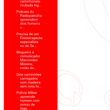
caminhonete
roubada log...
Policiais da
Radiopatrulha
apreendem
dois homens
c...
Precisa de um
Fisioterapeuta
especialista
ou de Se...
Blogueiro e
comunicador
Marcondes
Moreno,
irmão de...
Dois caminhões
carregados
com madeira
sem nota fis...
Polícia Militar
apreende
homem com
armas de
fogo, ...