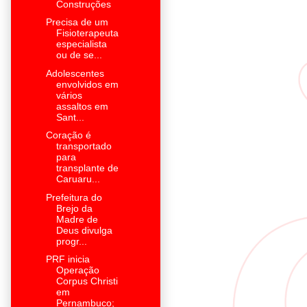
Construções
Precisa de um
Fisioterapeuta
especialista
ou de se...
Adolescentes
envolvidos em
vários
assaltos em
Sant...
Coração é
transportado
para
transplante de
Caruaru...
Prefeitura do
Brejo da
Madre de
Deus divulga
progr...
PRF inicia
Operação
Corpus Christi
em
Pernambuco;