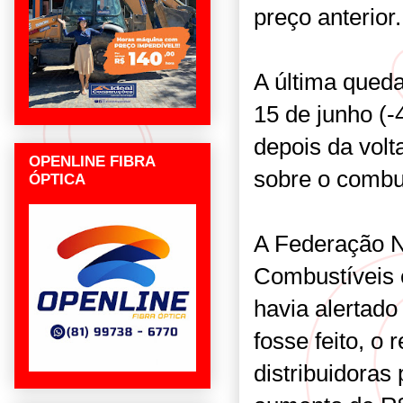
preço anterior.
A última queda
15 de junho (-
depois da volt
OPENLINE FIBRA
sobre o combus
ÓPTICA
A Federação N
Combustíveis e
havia alertad
fosse feito, o
distribuidoras 