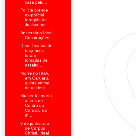
casa pelo...
Polícia prende
ex-policial
foragido da
Justiça por...
Aniversário Ideal
Construções
Duas Toyotas de
brejenses
foram
tomadas de
assalto...
Morre no HRA,
em Caruaru,
quinta vítima
de acident...
Mulher foi morta
a tiros no
Centro de
Caruaru na
m...
8 de junho, dia
de Corpus
Christi. Ideal