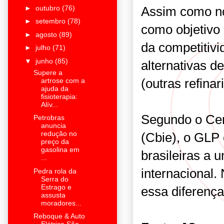
►
outubro
(76)
Assim como no 
►
setembro
(78)
como objetivo
►
agosto
(89)
da competitivi
►
julho
(71)
▼
junho
(85)
alternativas d
Supere a
(outras refinar
artrose com a
ajuda da
fisioterapia:
Alív...
Segundo o Cent
Petrobras
anuncia
redução no
(Cbie), o GLP 
preço da
gasolina em
brasileiras a
...
internacional.
Pedra rola da
Serra do
Estrago e
essa diferenç
assusta
moradores...
Reboque & Auto