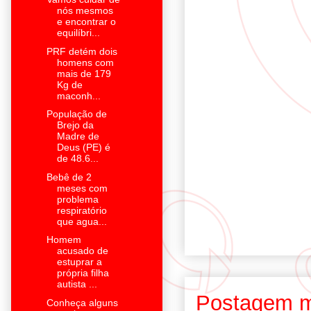
nós mesmos
e encontrar o
equilíbri...
PRF detém dois
homens com
mais de 179
Kg de
maconh...
População de
Brejo da
Madre de
Deus (PE) é
de 48.6...
Bebê de 2
meses com
problema
respiratório
que agua...
Homem
acusado de
estuprar a
própria filha
autista ...
Postagem m
Conheça alguns