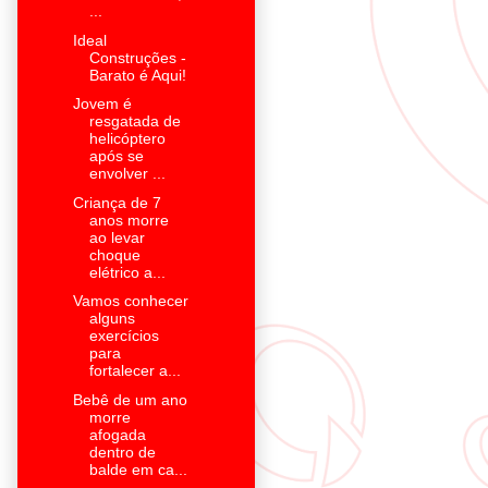
...
Ideal
Construções -
Barato é Aqui!
Jovem é
resgatada de
helicóptero
após se
envolver ...
Criança de 7
anos morre
ao levar
choque
elétrico a...
Vamos conhecer
alguns
exercícios
para
fortalecer a...
Bebê de um ano
morre
afogada
dentro de
balde em ca...