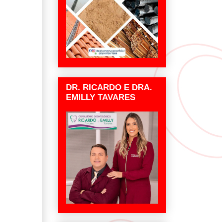
DR. RICARDO E DRA.
EMILLY TAVARES