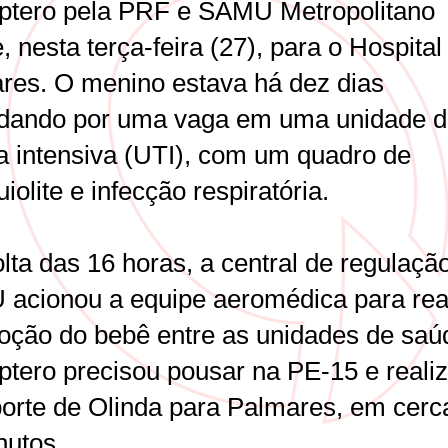
óptero pela PRF e SAMU Metropolitano
, nesta terça-feira (27), para o Hospital
res. O menino estava há dez dias
dando por uma vaga em uma unidade 
ia intensiva (UTI), com um quadro de
iolite e infecção respiratória.
lta das 16 horas, a central de regulaçã
acionou a equipe aeromédica para real
oção do bebê entre as unidades de saú
óptero precisou pousar na PE-15 e reali
porte de Olinda para Palmares, em cerc
nutos.