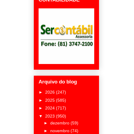
Arquivo do blog
►
2026
(247)
►
2025
(585)
►
2024
(717)
▼
2023
(950)
►
dezembro
(59)
►
novembro
(74)