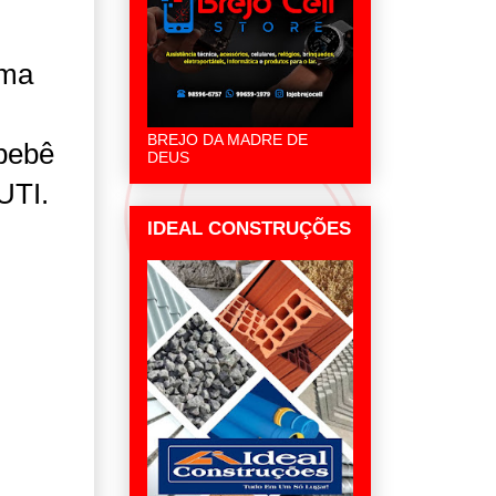
uma
BREJO DA MADRE DE
 bebê
DEUS
UTI.
IDEAL CONSTRUÇÕES