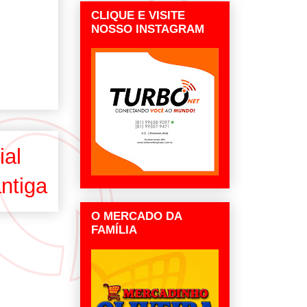
CLIQUE E VISITE
NOSSO INSTAGRAM
ial
ntiga
O MERCADO DA
FAMÍLIA