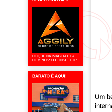
CLIQUE NA IMAGEM E FALE
COM NOSSO CONSULTOR
BARATO É AQUI!
Um be
inter