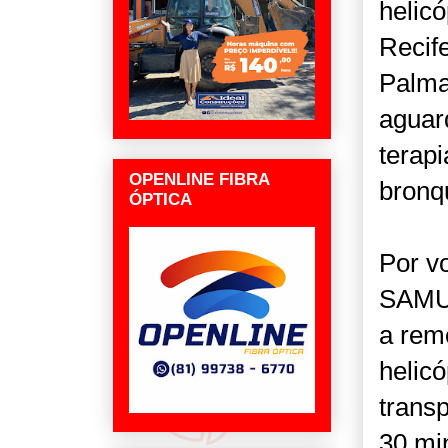
helic
Recife
Palma
aguar
terap
OPENLINE FIBRA
bronqu
ÓPTICA
Por vo
SAMU 
a rem
helic
trans
30 mi