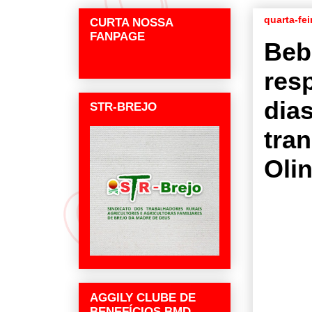
quarta-fei
CURTA NOSSA
FANPAGE
Beb
res
dias
STR-BREJO
tra
Oli
AGGILY CLUBE DE
BENEFÍCIOS BMD