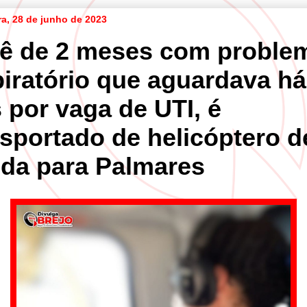
ra, 28 de junho de 2023
ê de 2 meses com proble
piratório que aguardava há
 por vaga de UTI, é
nsportado de helicóptero d
nda para Palmares