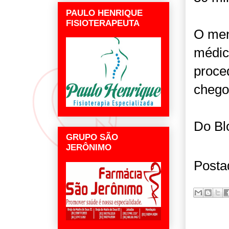
PAULO HENRIQUE
FISIOTERAPEUTA
O men
médic
proce
chego
Do Bl
GRUPO SÃO
JERÔNIMO
Posta