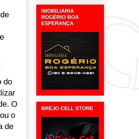
IMOBILIARIA
 de
ROGÉRIO BOA
ESPERANÇA
de
o do
izar
de. O
BREJO CELL STORE
zou o
a de