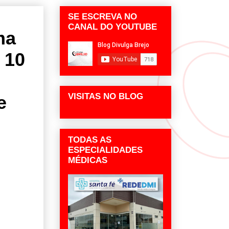
SE ESCREVA NO
CANAL DO YOUTUBE
ma
 10
VISITAS NO BLOG
e
TODAS AS
ESPECIALIDADES
MÉDICAS