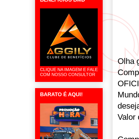
Olha g
CLIQUE NA IMAGEM E FALE
Compr
COM NOSSO CONSULTOR
OFICI
Mundo
BARATO É AQUI!
desej
Valor 