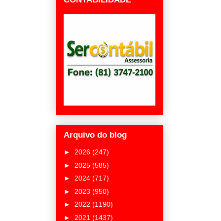
Arquivo do blog
►
2026
(247)
►
2025
(585)
►
2024
(717)
►
2023
(950)
►
2022
(1190)
►
2021
(1437)