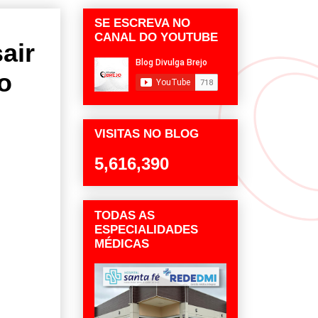
SE ESCREVA NO
CANAL DO YOUTUBE
air
o
VISITAS NO BLOG
5,616,390
TODAS AS
ESPECIALIDADES
MÉDICAS