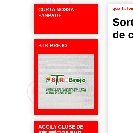
quarta-fei
CURTA NOSSA
FANPAGE
Sort
de 
STR-BREJO
AGGILY CLUBE DE
BENEFÍCIOS BMD