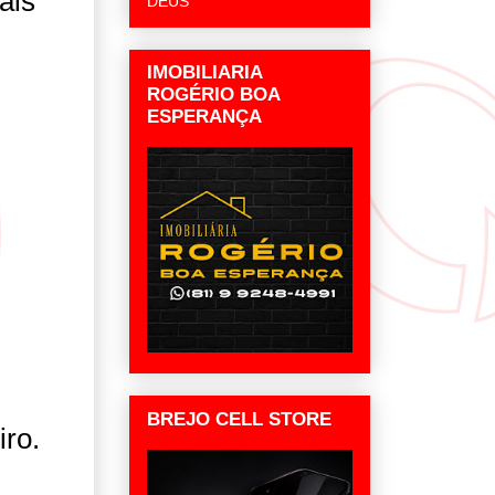
ais
DEUS
IMOBILIARIA
ROGÉRIO BOA
ESPERANÇA
BREJO CELL STORE
iro.