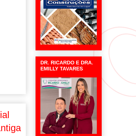
DR. RICARDO E DRA.
EMILLY TAVARES
ial
ntiga