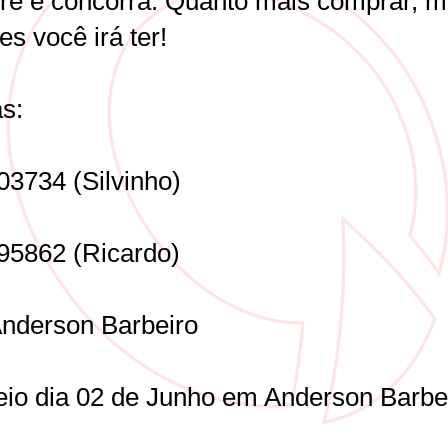
e e concorra. Quanto mais comprar, m
s você irá ter!
s:
03734 (Silvinho)
95862 (Ricardo)
nderson Barbeiro
teio dia 02 de Junho em Anderson Barbe