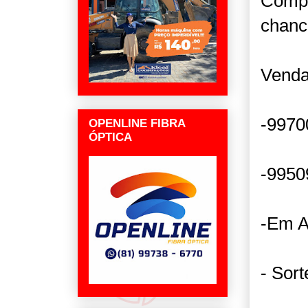
Compr
chance
Venda
-9970
OPENLINE FIBRA
ÓPTICA
-9950
-Em A
- Sor