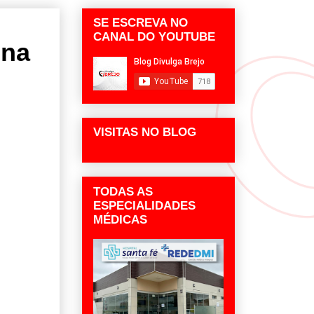
SE ESCREVA NO
CANAL DO YOUTUBE
 na
VISITAS NO BLOG
TODAS AS
ESPECIALIDADES
MÉDICAS