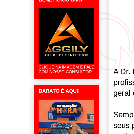
CLIQUE NA IMAGEM E FALE
A Dr.
COM NOSSO CONSULTOR
profis
BARATO É AQUI!
geral
Sempr
seus 