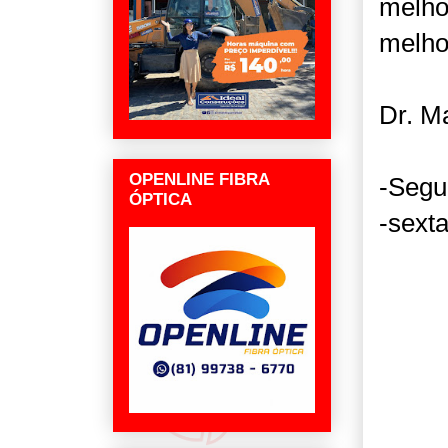
melho
melho
Dr. M
OPENLINE FIBRA
-Segu
ÓPTICA
-sexta