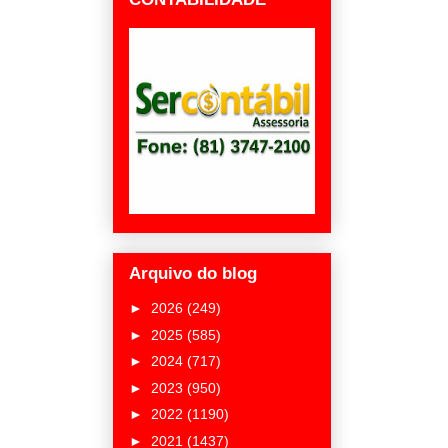
Arquivo do blog
►
2026
(249)
►
2025
(585)
►
2024
(717)
►
2023
(950)
►
2022
(1190)
►
2021
(1437)