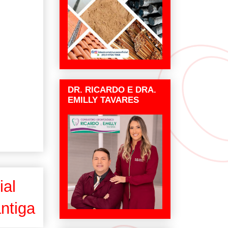
DR. RICARDO E DRA.
EMILLY TAVARES
ial
ntiga