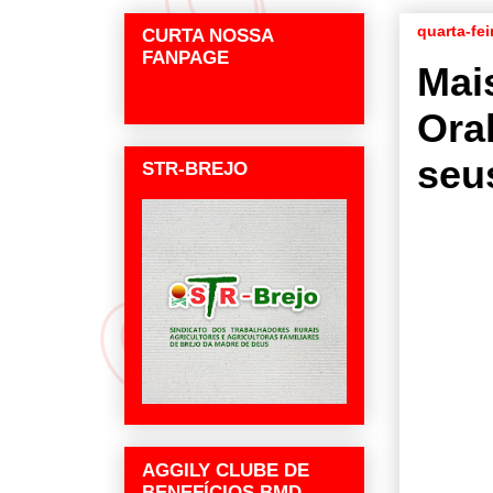
quarta-fei
CURTA NOSSA
FANPAGE
Mai
Ora
seu
STR-BREJO
AGGILY CLUBE DE
BENEFÍCIOS BMD