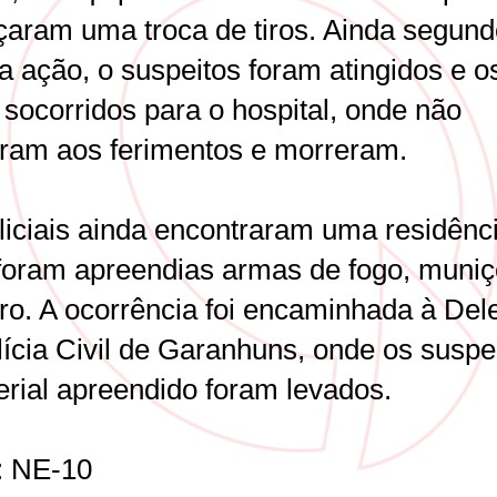
aram uma troca de tiros. Ainda segund
a ação, o suspeitos foram atingidos e o
 socorridos para o hospital, onde não
tiram aos ferimentos e morreram.
liciais ainda encontraram uma residênc
foram apreendias armas de fogo, muniç
iro. A ocorrência foi encaminhada à Del
lícia Civil de Garanhuns, onde os suspe
erial apreendido foram levados.
: NE-10