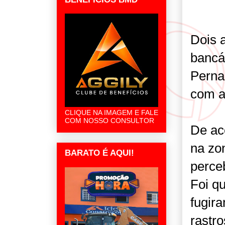
Dois 
bancá
Perna
com a 
CLIQUE NA IMAGEM E FALE
COM NOSSO CONSULTOR
De aco
na zo
BARATO É AQUI!
perce
Foi qu
fugir
rastr