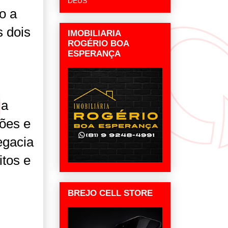
DEUS
o a
s dois
IMOBILIARIA
ROGÉRIO BOA
ESPERANÇA
ia
ões e
egacia
itos e
BREJO CELL STORE