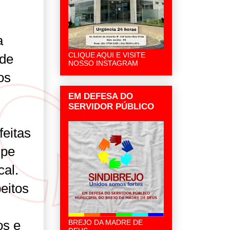
a
CLIQUE AQUI E VISITE
 de
NOSSO INSTAGRAM
os
EM DEFESA DO
SERVIDOR PÚBLICO
feitas
ipe
al.
eitos
os e
BREJO DA MADRE DE