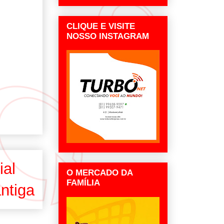
CLIQUE E VISITE
NOSSO INSTAGRAM
ial
O MERCADO DA
FAMÍLIA
ntiga