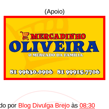
(Apoio)
do por
Blog Divulga Brejo
às
08:30