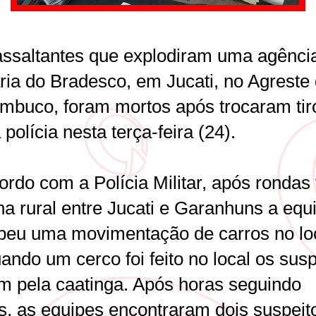
assaltantes que explodiram uma agênci
ria do Bradesco, em Jucati, no Agreste
mbuco, foram mortos após trocaram tir
polícia nesta terça-feira (24).
rdo com a Polícia Militar, após rondas 
na rural entre Jucati e Garanhuns a equ
beu uma movimentação de carros no loc
ando um cerco foi feito no local os susp
am pela caatinga. Após horas seguindo
os, as equipes encontraram dois suspeit