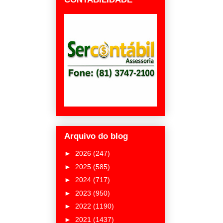
Arquivo do blog
►
2026
(247)
►
2025
(585)
►
2024
(717)
►
2023
(950)
►
2022
(1190)
►
2021
(1437)