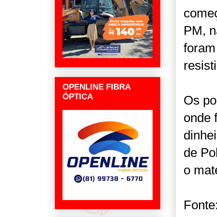
começ
PM, n
foram
resis
OPENLINE FIBRA
ÓPTICA
Os po
onde 
dinhe
de Po
o mat
Fonte