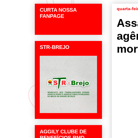
quarta-fei
CURTA NOSSA
FANPAGE
Ass
agê
mor
STR-BREJO
AGGILY CLUBE DE
BENEFÍCIOS BMD