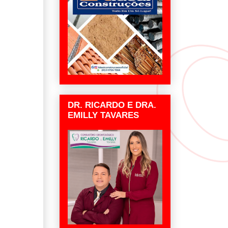
DR. RICARDO E DRA.
EMILLY TAVARES