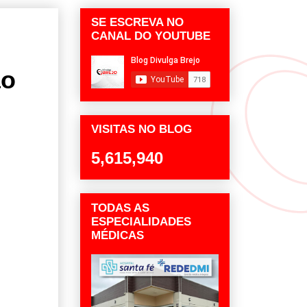
SE ESCREVA NO
CANAL DO YOUTUBE
ão
VISITAS NO BLOG
5,615,940
TODAS AS
ESPECIALIDADES
MÉDICAS