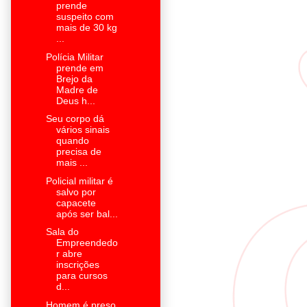
prende
suspeito com
mais de 30 kg
...
Polícia Militar
prende em
Brejo da
Madre de
Deus h...
Seu corpo dá
vários sinais
quando
precisa de
mais ...
Policial militar é
salvo por
capacete
após ser bal...
Sala do
Empreendedo
r abre
inscrições
para cursos
d...
Homem é preso