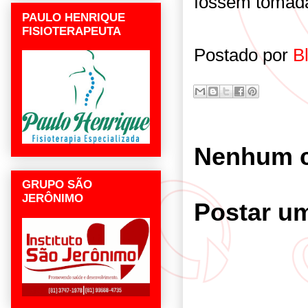
fossem tomada
PAULO HENRIQUE
FISIOTERAPEUTA
Postado por
B
Nenhum c
GRUPO SÃO
JERÔNIMO
Postar u