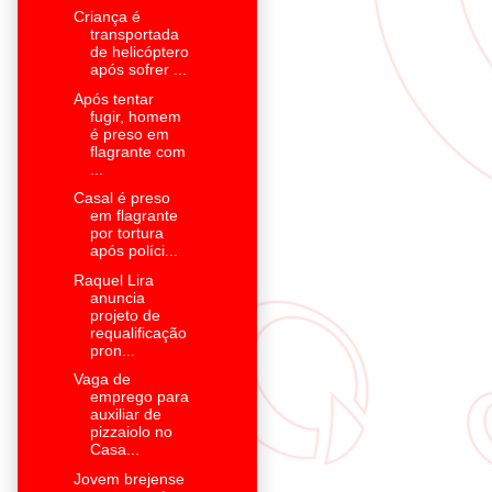
Criança é
transportada
de helicóptero
após sofrer ...
Após tentar
fugir, homem
é preso em
flagrante com
...
Casal é preso
em flagrante
por tortura
após políci...
Raquel Lira
anuncia
projeto de
requalificação
pron...
Vaga de
emprego para
auxiliar de
pizzaiolo no
Casa...
Jovem brejense