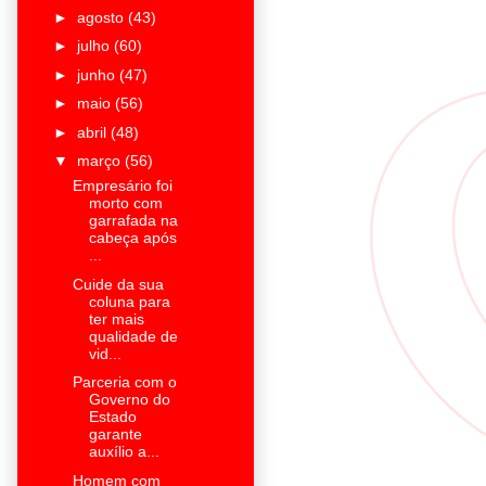
►
agosto
(43)
►
julho
(60)
►
junho
(47)
►
maio
(56)
►
abril
(48)
▼
março
(56)
Empresário foi
morto com
garrafada na
cabeça após
...
Cuide da sua
coluna para
ter mais
qualidade de
vid...
Parceria com o
Governo do
Estado
garante
auxílio a...
Homem com