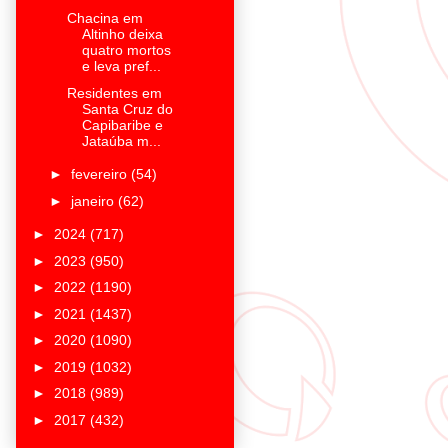
Chacina em
Altinho deixa
quatro mortos
e leva pref...
Residentes em
Santa Cruz do
Capibaribe e
Jataúba m...
►
fevereiro
(54)
►
janeiro
(62)
►
2024
(717)
►
2023
(950)
►
2022
(1190)
►
2021
(1437)
►
2020
(1090)
►
2019
(1032)
►
2018
(989)
►
2017
(432)