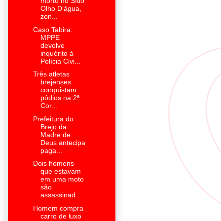
morto no Sítio
Olho D’água,
zon...
Caso Tabira:
MPPE
devolve
inquérito à
Polícia Civi...
Três atletas
brejenses
conquistam
pódios na 2ª
Cor...
Prefeitura do
Brejo da
Madre de
Deus antecipa
paga...
Dois homens
que estavam
em uma moto
são
assassinad...
Homem compra
carro de luxo