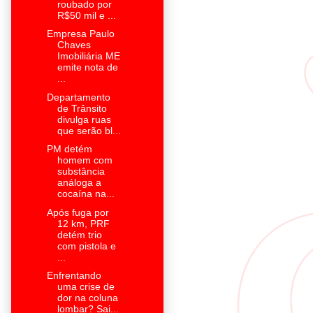
roubado por
R$50 mil e ...
Empresa Paulo
Chaves
Imobiliária ME
emite nota de
...
Departamento
de Trânsito
divulga ruas
que serão bl...
PM detém
homem com
substância
análoga a
cocaína na...
Após fuga por
12 km, PRF
detém trio
com pistola e
...
Enfrentando
uma crise de
dor na coluna
lombar? Sai...