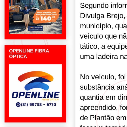
Segundo infor
Divulga Brejo,
município, qu
veículo que 
tático, a equi
OPENLINE FIBRA
uma ladeira n
ÓPTICA
No veículo, fo
substância an
quantia em di
apreendido, f
de Plantão em