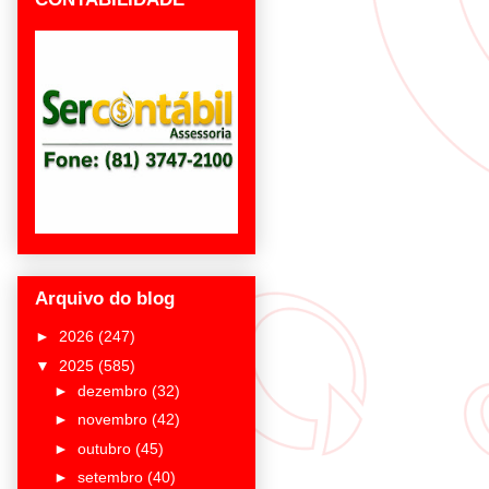
Arquivo do blog
►
2026
(247)
▼
2025
(585)
►
dezembro
(32)
►
novembro
(42)
►
outubro
(45)
►
setembro
(40)