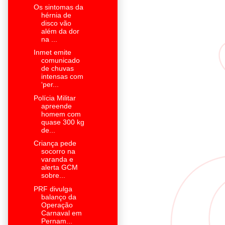
Os sintomas da
hérnia de
disco vão
além da dor
na ...
Inmet emite
comunicado
de chuvas
intensas com
‘per...
Polícia Militar
apreende
homem com
quase 300 kg
de...
Criança pede
socorro na
varanda e
alerta GCM
sobre...
PRF divulga
balanço da
Operação
Carnaval em
Pernam...