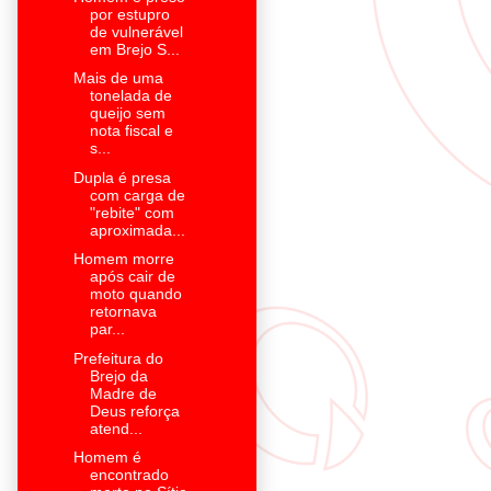
por estupro
de vulnerável
em Brejo S...
Mais de uma
tonelada de
queijo sem
nota fiscal e
s...
Dupla é presa
com carga de
"rebite" com
aproximada...
Homem morre
após cair de
moto quando
retornava
par...
Prefeitura do
Brejo da
Madre de
Deus reforça
atend...
Homem é
encontrado