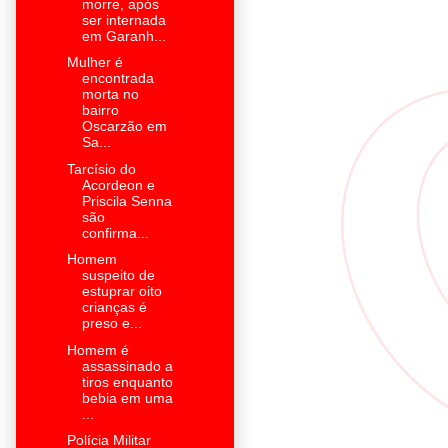
morre, após
ser internada
em Garanh...
Mulher é
encontrada
morta no
bairro
Oscarzão em
Sa...
Tarcísio do
Acordeon e
Priscila Senna
são
confirma...
Homem
suspeito de
estuprar oito
crianças é
preso e...
Homem é
assassinado a
tiros enquanto
bebia em uma
...
Polícia Militar