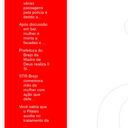
várias
passagens
pela polícia é
detido a...
Após discussão
em bar,
mulher é
morta a
facadas e ...
Prefeitura do
Brejo da
Madre de
Deus realiza II
Si...
STR-Brejo
comemora
mês da
mulher com
ação que
defe...
Você sabia que
o Pilates
auxilia no
tratamento da
...