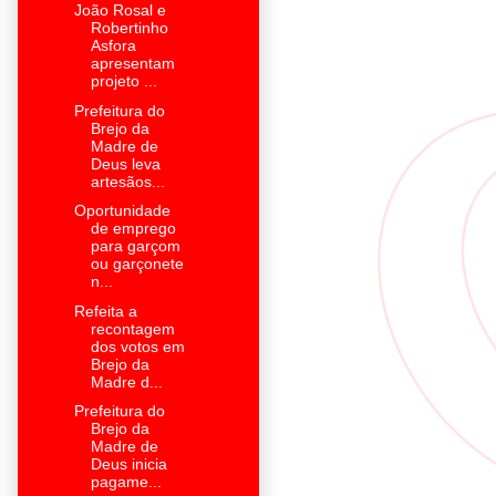
João Rosal e
Robertinho
Asfora
apresentam
projeto ...
Prefeitura do
Brejo da
Madre de
Deus leva
artesãos...
Oportunidade
de emprego
para garçom
ou garçonete
n...
Refeita a
recontagem
dos votos em
Brejo da
Madre d...
Prefeitura do
Brejo da
Madre de
Deus inicia
pagame...