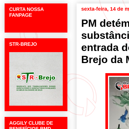
sexta-feira, 14 de 
CURTA NOSSA
FANPAGE
PM deté
substânci
STR-BREJO
entrada 
Brejo da
AGGILY CLUBE DE
BENEFÍCIOS BMD