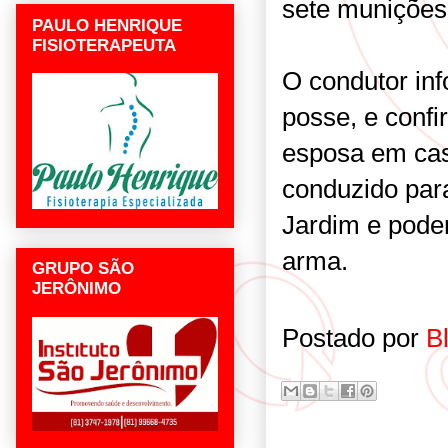
sete munições,
PAULO HENRIQUE
FISIOTERAPEUTA
O condutor in
posse, e confi
esposa em caso
conduzido para
Jardim e poder
arma.
GRUPO SÃO
JERÔNIMO
Postado por
B