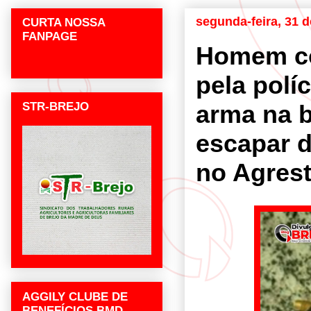
segunda-feira, 31 
CURTA NOSSA
FANPAGE
Homem co
pela polí
STR-BREJO
arma na b
escapar d
no Agres
AGGILY CLUBE DE
BENEFÍCIOS BMD