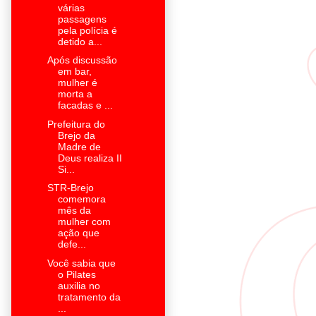
várias
passagens
pela polícia é
detido a...
Após discussão
em bar,
mulher é
morta a
facadas e ...
Prefeitura do
Brejo da
Madre de
Deus realiza II
Si...
STR-Brejo
comemora
mês da
mulher com
ação que
defe...
Você sabia que
o Pilates
auxilia no
tratamento da
...