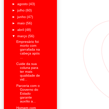
►
agosto
(43)
►
julho
(60)
►
junho
(47)
►
maio
(56)
►
abril
(48)
▼
março
(56)
Empresário foi
morto com
garrafada na
cabeça após
...
Cuide da sua
coluna para
ter mais
qualidade de
vid...
Parceria com o
Governo do
Estado
garante
auxílio a...
Homem com