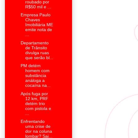
roubado por
R$50 mil e ...
Empresa Paulo
Chaves
Imobiliária ME
emite nota de
...
Departamento
de Trânsito
divulga ruas
que serão bl...
PM detém
homem com
substância
análoga a
cocaína na...
Após fuga por
12 km, PRF
detém trio
com pistola e
...
Enfrentando
uma crise de
dor na coluna
lombar? Sai...