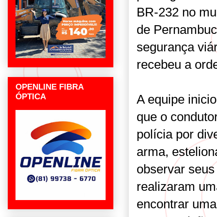
BR-232 no mun
de Pernambuco
segurança viá
recebeu a ord
OPENLINE FIBRA
ÓPTICA
A equipe inici
que o conduto
polícia por di
arma, estelion
observar seus 
realizaram uma
encontrar uma 