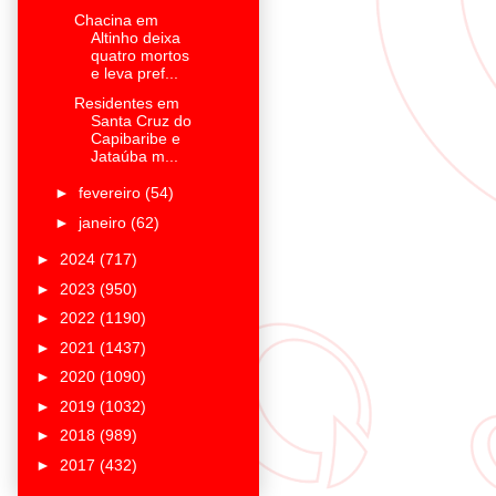
Chacina em
Altinho deixa
quatro mortos
e leva pref...
Residentes em
Santa Cruz do
Capibaribe e
Jataúba m...
►
fevereiro
(54)
►
janeiro
(62)
►
2024
(717)
►
2023
(950)
►
2022
(1190)
►
2021
(1437)
►
2020
(1090)
►
2019
(1032)
►
2018
(989)
►
2017
(432)