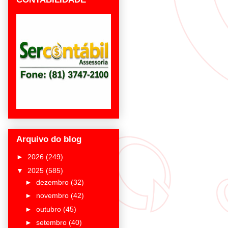
Arquivo do blog
►
2026
(249)
▼
2025
(585)
►
dezembro
(32)
►
novembro
(42)
►
outubro
(45)
►
setembro
(40)