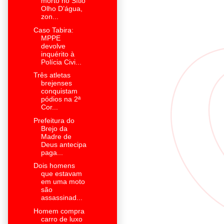
morto no Sítio
Olho D’água,
zon...
Caso Tabira:
MPPE
devolve
inquérito à
Polícia Civi...
Três atletas
brejenses
conquistam
pódios na 2ª
Cor...
Prefeitura do
Brejo da
Madre de
Deus antecipa
paga...
Dois homens
que estavam
em uma moto
são
assassinad...
Homem compra
carro de luxo