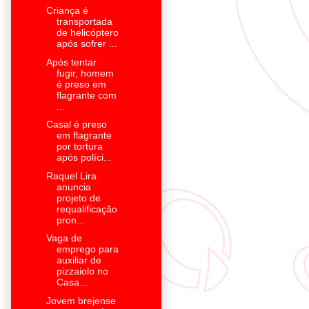
Criança é
transportada
de helicóptero
após sofrer ...
Após tentar
fugir, homem
é preso em
flagrante com
...
Casal é preso
em flagrante
por tortura
após políci...
Raquel Lira
anuncia
projeto de
requalificação
pron...
Vaga de
emprego para
auxiliar de
pizzaiolo no
Casa...
Jovem brejense