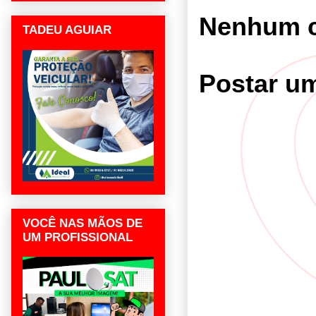
Nenhum c
TADEU AGUIAR
Postar u
VOCÊ NAS MÃOS DE
UM PROFISSIONAL