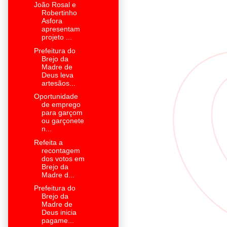
João Rosal e
Robertinho
Asfora
apresentam
projeto ...
Prefeitura do
Brejo da
Madre de
Deus leva
artesãos...
Oportunidade
de emprego
para garçom
ou garçonete
n...
Refeita a
recontagem
dos votos em
Brejo da
Madre d...
Prefeitura do
Brejo da
Madre de
Deus inicia
pagame...