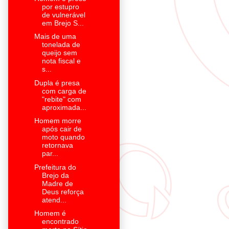
por estupro
de vulnerável
em Brejo S...
Mais de uma
tonelada de
queijo sem
nota fiscal e
s...
Dupla é presa
com carga de
"rebite" com
aproximada...
Homem morre
após cair de
moto quando
retornava
par...
Prefeitura do
Brejo da
Madre de
Deus reforça
atend...
Homem é
encontrado