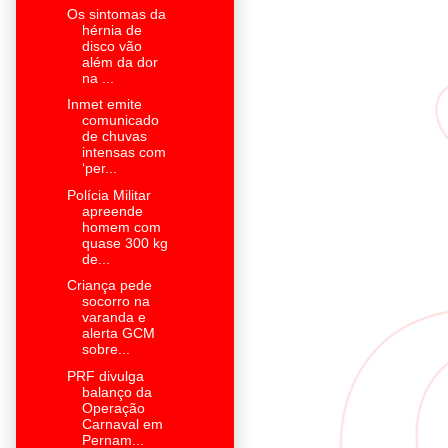
Os sintomas da
hérnia de
disco vão
além da dor
na ...
Inmet emite
comunicado
de chuvas
intensas com
‘per...
Polícia Militar
apreende
homem com
quase 300 kg
de...
Criança pede
socorro na
varanda e
alerta GCM
sobre...
PRF divulga
balanço da
Operação
Carnaval em
Pernam...