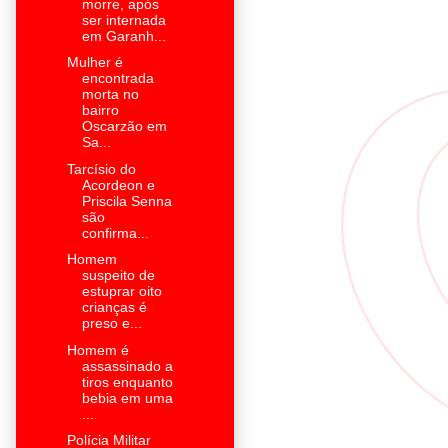
morre, após
ser internada
em Garanh...
Mulher é
encontrada
morta no
bairro
Oscarzão em
Sa...
Tarcísio do
Acordeon e
Priscila Senna
são
confirma...
Homem
suspeito de
estuprar oito
crianças é
preso e...
Homem é
assassinado a
tiros enquanto
bebia em uma
...
Polícia Militar