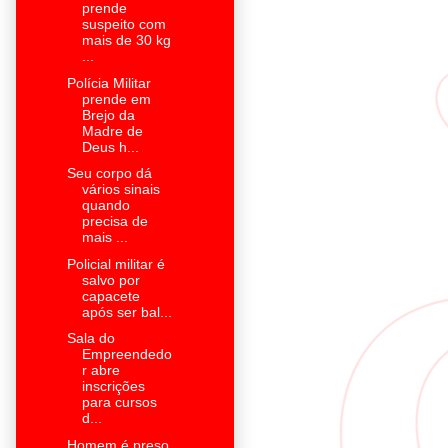
prende
suspeito com
mais de 30 kg
...
Polícia Militar
prende em
Brejo da
Madre de
Deus h...
Seu corpo dá
vários sinais
quando
precisa de
mais ...
Policial militar é
salvo por
capacete
após ser bal...
Sala do
Empreendedo
r abre
inscrições
para cursos
d...
Homem é preso