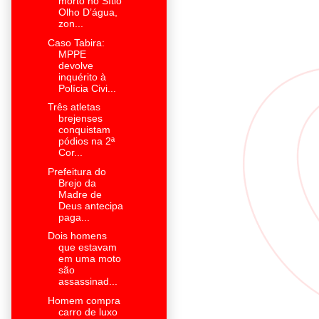
morto no Sítio
Olho D’água,
zon...
Caso Tabira:
MPPE
devolve
inquérito à
Polícia Civi...
Três atletas
brejenses
conquistam
pódios na 2ª
Cor...
Prefeitura do
Brejo da
Madre de
Deus antecipa
paga...
Dois homens
que estavam
em uma moto
são
assassinad...
Homem compra
carro de luxo