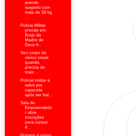
prende
suspeito com
mais de 30 kg
...
Polícia Militar
prende em
Brejo da
Madre de
Deus h...
Seu corpo dá
vários sinais
quando
precisa de
mais ...
Policial militar é
salvo por
capacete
após ser bal...
Sala do
Empreendedo
r abre
inscrições
para cursos
d...
Homem é preso