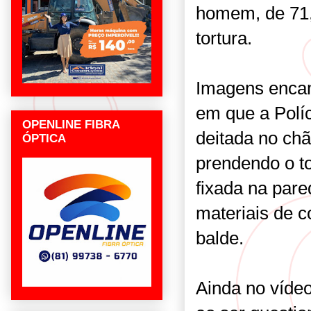
homem, de 71,
tortura.
Imagens enca
em que a Políc
OPENLINE FIBRA
deitada no ch
ÓPTICA
prendendo o t
fixada na pare
materiais de c
balde.
Ainda no vídeo