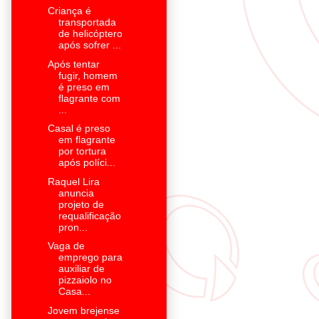
Criança é
transportada
de helicóptero
após sofrer ...
Após tentar
fugir, homem
é preso em
flagrante com
...
Casal é preso
em flagrante
por tortura
após políci...
Raquel Lira
anuncia
projeto de
requalificação
pron...
Vaga de
emprego para
auxiliar de
pizzaiolo no
Casa...
Jovem brejense