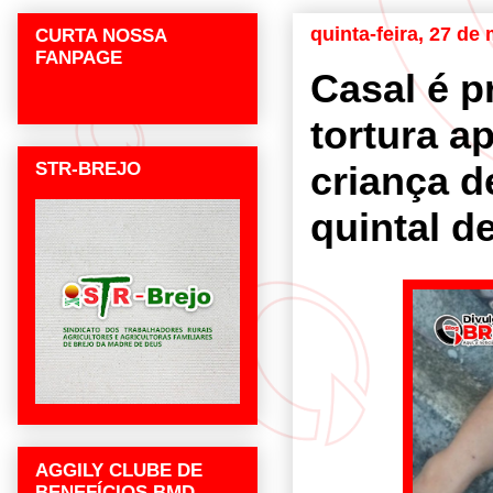
quinta-feira, 27 de
CURTA NOSSA
FANPAGE
Casal é p
tortura a
STR-BREJO
criança d
quintal d
AGGILY CLUBE DE
BENEFÍCIOS BMD