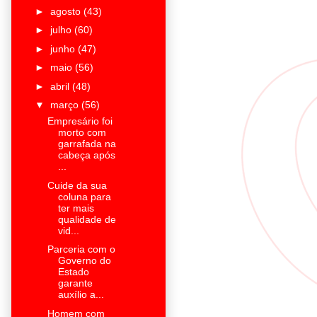
►
agosto
(43)
►
julho
(60)
►
junho
(47)
►
maio
(56)
►
abril
(48)
▼
março
(56)
Empresário foi
morto com
garrafada na
cabeça após
...
Cuide da sua
coluna para
ter mais
qualidade de
vid...
Parceria com o
Governo do
Estado
garante
auxílio a...
Homem com