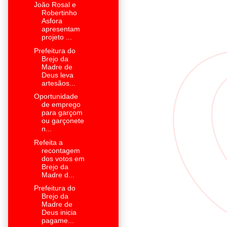
João Rosal e
Robertinho
Asfora
apresentam
projeto ...
Prefeitura do
Brejo da
Madre de
Deus leva
artesãos...
Oportunidade
de emprego
para garçom
ou garçonete
n...
Refeita a
recontagem
dos votos em
Brejo da
Madre d...
Prefeitura do
Brejo da
Madre de
Deus inicia
pagame...