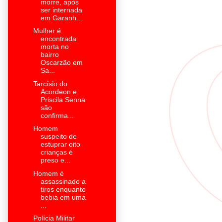
morre, após
ser internada
em Garanh...
Mulher é
encontrada
morta no
bairro
Oscarzão em
Sa...
Tarcísio do
Acordeon e
Priscila Senna
são
confirma...
Homem
suspeito de
estuprar oito
crianças é
preso e...
Homem é
assassinado a
tiros enquanto
bebia em uma
...
Polícia Militar