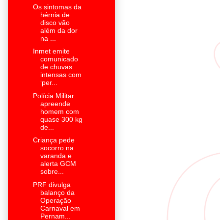
Os sintomas da
hérnia de
disco vão
além da dor
na ...
Inmet emite
comunicado
de chuvas
intensas com
‘per...
Polícia Militar
apreende
homem com
quase 300 kg
de...
Criança pede
socorro na
varanda e
alerta GCM
sobre...
PRF divulga
balanço da
Operação
Carnaval em
Pernam...