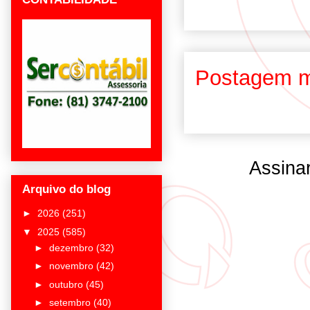
Postagem m
Assina
Arquivo do blog
►
2026
(251)
▼
2025
(585)
►
dezembro
(32)
►
novembro
(42)
►
outubro
(45)
►
setembro
(40)