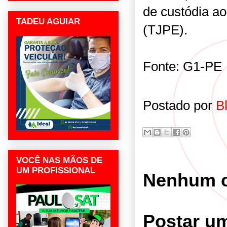
de custódia a
TADEU AGUIAR
(TJPE).
Fonte: G1-PE
Postado por
B
VOCÊ NAS MÃOS DE
UM PROFISSIONAL
Nenhum c
Postar u