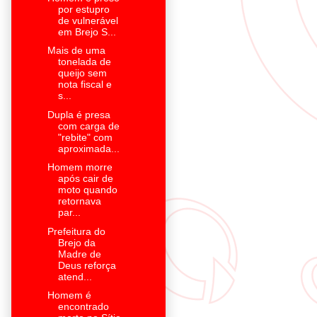
por estupro
de vulnerável
em Brejo S...
Mais de uma
tonelada de
queijo sem
nota fiscal e
s...
Dupla é presa
com carga de
"rebite" com
aproximada...
Homem morre
após cair de
moto quando
retornava
par...
Prefeitura do
Brejo da
Madre de
Deus reforça
atend...
Homem é
encontrado