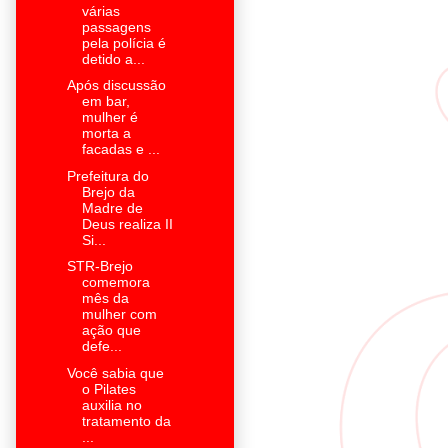
várias
passagens
pela polícia é
detido a...
Após discussão
em bar,
mulher é
morta a
facadas e ...
Prefeitura do
Brejo da
Madre de
Deus realiza II
Si...
STR-Brejo
comemora
mês da
mulher com
ação que
defe...
Você sabia que
o Pilates
auxilia no
tratamento da
...