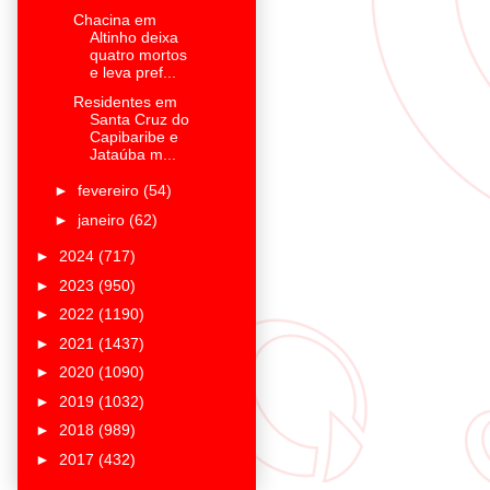
Chacina em
Altinho deixa
quatro mortos
e leva pref...
Residentes em
Santa Cruz do
Capibaribe e
Jataúba m...
►
fevereiro
(54)
►
janeiro
(62)
►
2024
(717)
►
2023
(950)
►
2022
(1190)
►
2021
(1437)
►
2020
(1090)
►
2019
(1032)
►
2018
(989)
►
2017
(432)