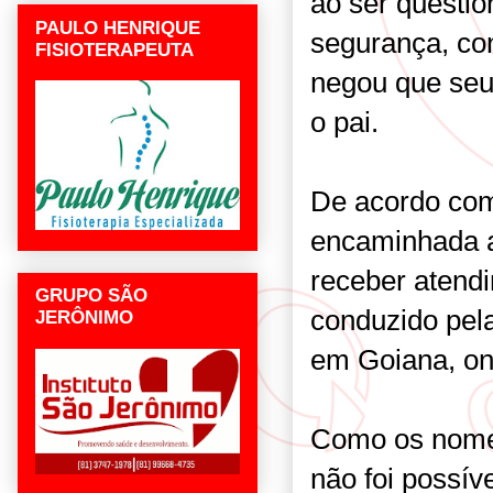
ao ser questi
PAULO HENRIQUE
segurança, co
FISIOTERAPEUTA
negou que seu
o pai.
De acordo com 
encaminhada a
receber atendi
GRUPO SÃO
conduzido pel
JERÔNIMO
em Goiana, ond
Como os nomes
não foi possíve