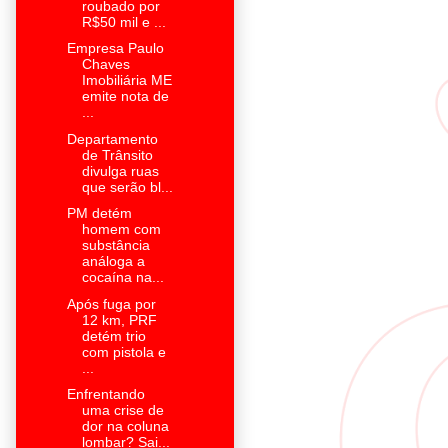
roubado por
R$50 mil e ...
Empresa Paulo
Chaves
Imobiliária ME
emite nota de
...
Departamento
de Trânsito
divulga ruas
que serão bl...
PM detém
homem com
substância
análoga a
cocaína na...
Após fuga por
12 km, PRF
detém trio
com pistola e
...
Enfrentando
uma crise de
dor na coluna
lombar? Sai...