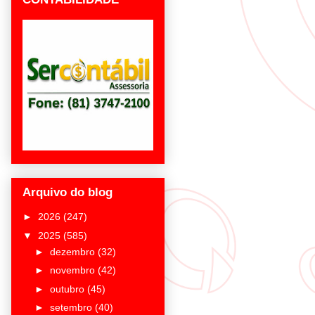
Arquivo do blog
►
2026
(247)
▼
2025
(585)
►
dezembro
(32)
►
novembro
(42)
►
outubro
(45)
►
setembro
(40)