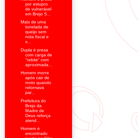
por estupro
de vulnerável
em Brejo S...
Mais de uma
tonelada de
queijo sem
nota fiscal e
s...
Dupla é presa
com carga de
"rebite" com
aproximada...
Homem morre
após cair de
moto quando
retornava
par...
Prefeitura do
Brejo da
Madre de
Deus reforça
atend...
Homem é
encontrado