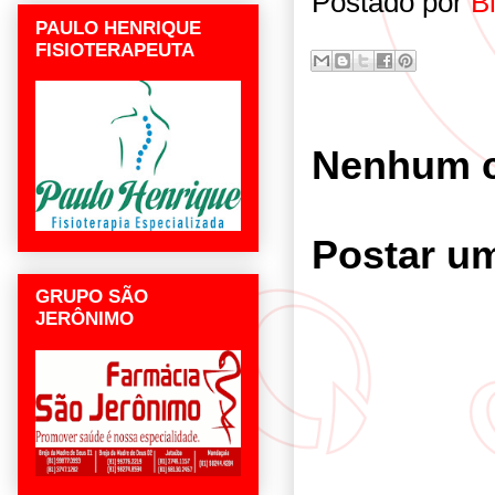
Postado por
B
PAULO HENRIQUE
FISIOTERAPEUTA
Nenhum c
Postar u
GRUPO SÃO
JERÔNIMO