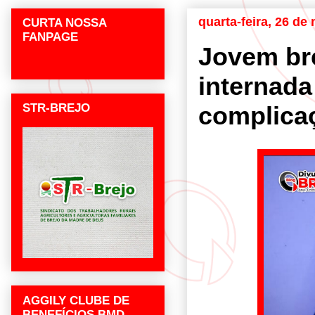
quarta-feira, 26 de
CURTA NOSSA
FANPAGE
Jovem bre
internad
STR-BREJO
complica
AGGILY CLUBE DE
BENEFÍCIOS BMD