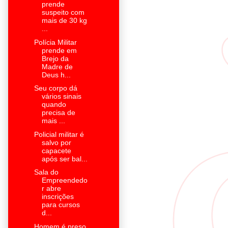
prende
suspeito com
mais de 30 kg
...
Polícia Militar
prende em
Brejo da
Madre de
Deus h...
Seu corpo dá
vários sinais
quando
precisa de
mais ...
Policial militar é
salvo por
capacete
após ser bal...
Sala do
Empreendedo
r abre
inscrições
para cursos
d...
Homem é preso