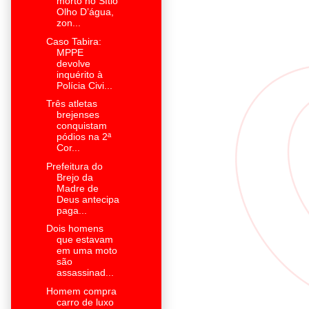
morto no Sítio
Olho D’água,
zon...
Caso Tabira:
MPPE
devolve
inquérito à
Polícia Civi...
Três atletas
brejenses
conquistam
pódios na 2ª
Cor...
Prefeitura do
Brejo da
Madre de
Deus antecipa
paga...
Dois homens
que estavam
em uma moto
são
assassinad...
Homem compra
carro de luxo