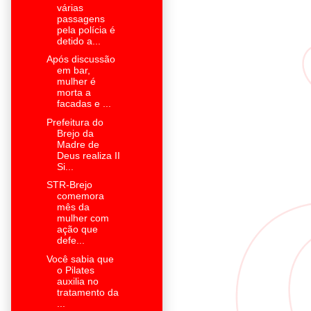
várias
passagens
pela polícia é
detido a...
Após discussão
em bar,
mulher é
morta a
facadas e ...
Prefeitura do
Brejo da
Madre de
Deus realiza II
Si...
STR-Brejo
comemora
mês da
mulher com
ação que
defe...
Você sabia que
o Pilates
auxilia no
tratamento da
...