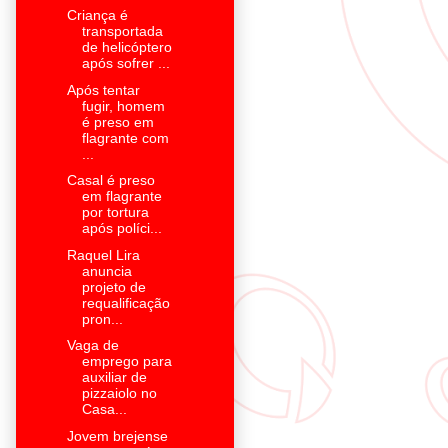
Criança é
transportada
de helicóptero
após sofrer ...
Após tentar
fugir, homem
é preso em
flagrante com
...
Casal é preso
em flagrante
por tortura
após políci...
Raquel Lira
anuncia
projeto de
requalificação
pron...
Vaga de
emprego para
auxiliar de
pizzaiolo no
Casa...
Jovem brejense