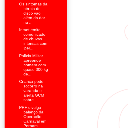
Os sintomas da
hérnia de
disco vão
além da dor
na ...
Inmet emite
comunicado
de chuvas
intensas com
‘per...
Polícia Militar
apreende
homem com
quase 300 kg
de...
Criança pede
socorro na
varanda e
alerta GCM
sobre...
PRF divulga
balanço da
Operação
Carnaval em
Pernam...