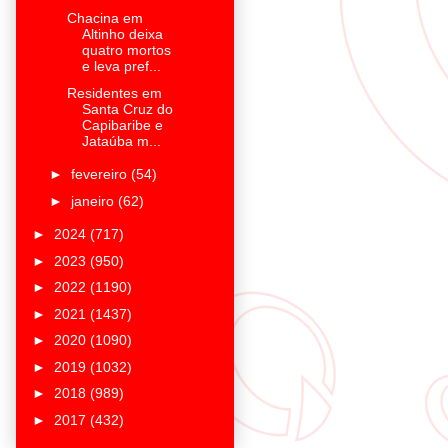
Chacina em
Altinho deixa
quatro mortos
e leva pref...
Residentes em
Santa Cruz do
Capibaribe e
Jataúba m...
►
fevereiro
(54)
►
janeiro
(62)
►
2024
(717)
►
2023
(950)
►
2022
(1190)
►
2021
(1437)
►
2020
(1090)
►
2019
(1032)
►
2018
(989)
►
2017
(432)