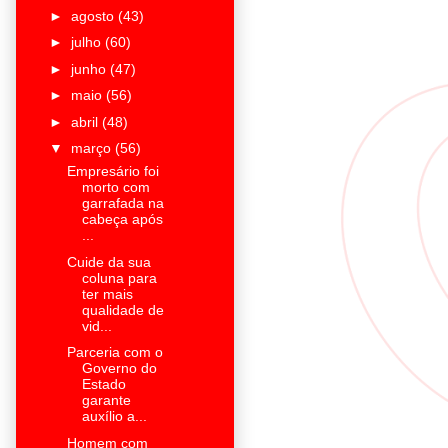
►
agosto
(43)
►
julho
(60)
►
junho
(47)
►
maio
(56)
►
abril
(48)
▼
março
(56)
Empresário foi
morto com
garrafada na
cabeça após
...
Cuide da sua
coluna para
ter mais
qualidade de
vid...
Parceria com o
Governo do
Estado
garante
auxílio a...
Homem com