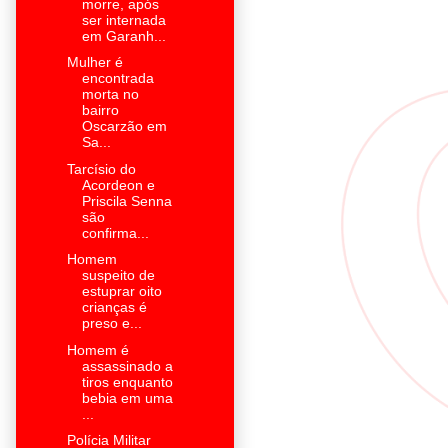
morre, após
ser internada
em Garanh...
Mulher é
encontrada
morta no
bairro
Oscarzão em
Sa...
Tarcísio do
Acordeon e
Priscila Senna
são
confirma...
Homem
suspeito de
estuprar oito
crianças é
preso e...
Homem é
assassinado a
tiros enquanto
bebia em uma
...
Polícia Militar