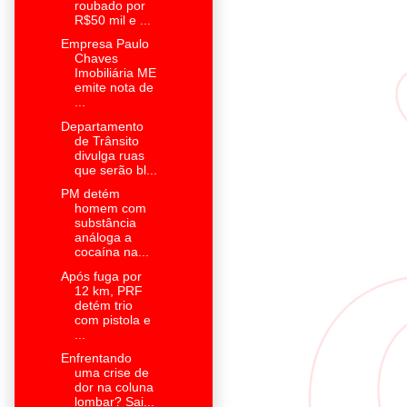
roubado por
R$50 mil e ...
Empresa Paulo
Chaves
Imobiliária ME
emite nota de
...
Departamento
de Trânsito
divulga ruas
que serão bl...
PM detém
homem com
substância
análoga a
cocaína na...
Após fuga por
12 km, PRF
detém trio
com pistola e
...
Enfrentando
uma crise de
dor na coluna
lombar? Sai...