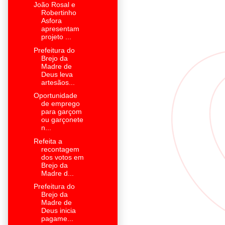
João Rosal e
Robertinho
Asfora
apresentam
projeto ...
Prefeitura do
Brejo da
Madre de
Deus leva
artesãos...
Oportunidade
de emprego
para garçom
ou garçonete
n...
Refeita a
recontagem
dos votos em
Brejo da
Madre d...
Prefeitura do
Brejo da
Madre de
Deus inicia
pagame...