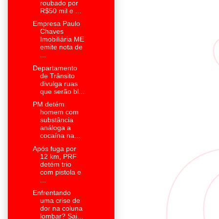
roubado por
R$50 mil e ...
Empresa Paulo
Chaves
Imobiliária ME
emite nota de
...
Departamento
de Trânsito
divulga ruas
que serão bl...
PM detém
homem com
substância
análoga a
cocaína na...
Após fuga por
12 km, PRF
detém trio
com pistola e
...
Enfrentando
uma crise de
dor na coluna
lombar? Sai...