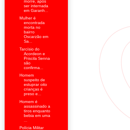
morre, após
ser internada
em Garanh...
Mulher é
encontrada
morta no
bairro
Oscarzão em
Sa...
Tarcísio do
Acordeon e
Priscila Senna
são
confirma...
Homem
suspeito de
estuprar oito
crianças é
preso e...
Homem é
assassinado a
tiros enquanto
bebia em uma
...
Polícia Militar