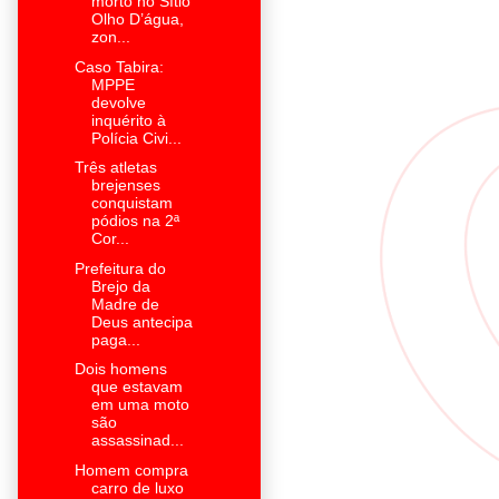
morto no Sítio
Olho D’água,
zon...
Caso Tabira:
MPPE
devolve
inquérito à
Polícia Civi...
Três atletas
brejenses
conquistam
pódios na 2ª
Cor...
Prefeitura do
Brejo da
Madre de
Deus antecipa
paga...
Dois homens
que estavam
em uma moto
são
assassinad...
Homem compra
carro de luxo