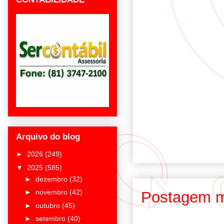
Arquivo do blog
►
2026
(249)
▼
2025
(585)
►
dezembro
(32)
►
novembro
(42)
Postagem m
►
outubro
(45)
►
setembro
(40)