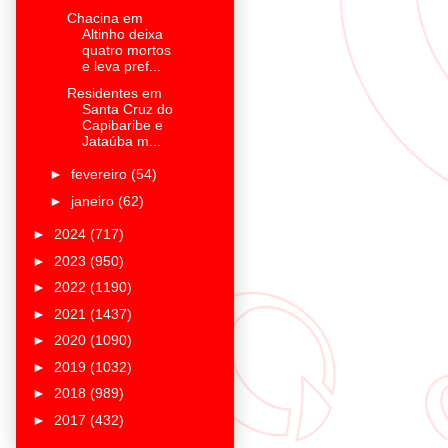
Chacina em
Altinho deixa
quatro mortos
e leva pref...
Residentes em
Santa Cruz do
Capibaribe e
Jataúba m...
►
fevereiro
(54)
►
janeiro
(62)
►
2024
(717)
►
2023
(950)
►
2022
(1190)
►
2021
(1437)
►
2020
(1090)
►
2019
(1032)
►
2018
(989)
►
2017
(432)