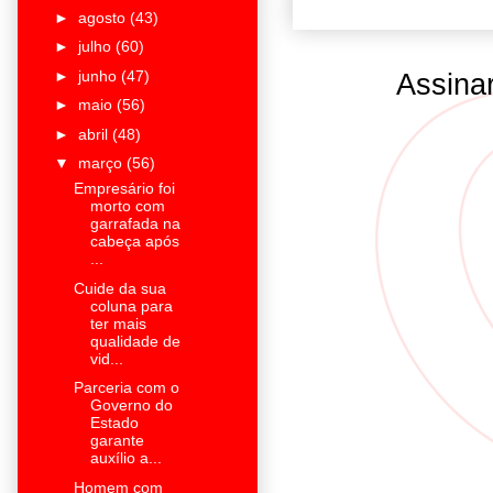
►
agosto
(43)
►
julho
(60)
►
junho
(47)
Assina
►
maio
(56)
►
abril
(48)
▼
março
(56)
Empresário foi
morto com
garrafada na
cabeça após
...
Cuide da sua
coluna para
ter mais
qualidade de
vid...
Parceria com o
Governo do
Estado
garante
auxílio a...
Homem com