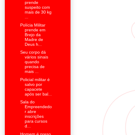
prende
suspeito com
mais de 30 kg
...
Polícia Militar
prende em
Brejo da
Madre de
Deus h...
Seu corpo dá
vários sinais
quando
precisa de
mais ...
Policial militar é
salvo por
capacete
após ser bal...
Sala do
Empreendedo
r abre
inscrições
para cursos
d...
Homem é preso