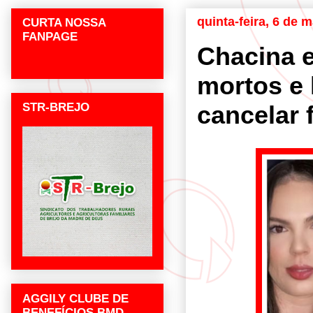
quinta-feira, 6 de 
CURTA NOSSA
FANPAGE
Chacina e
mortos e 
STR-BREJO
cancelar 
AGGILY CLUBE DE
BENEFÍCIOS BMD