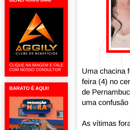
CLIQUE NA IMAGEM E FALE
Uma chacina fo
COM NOSSO CONSULTOR
feira (4) no ce
BARATO É AQUI!
de Pernambuc
uma confusão 
As vítimas for