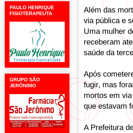
PAULO HENRIQUE
Além das mort
FISIOTERAPEUTA
via pública e 
Uma mulher de
receberam ate
saúde da terce
Após cometere
GRUPO SÃO
fugir, mas for
JERÔNIMO
mortos em via
que estavam fo
A Prefeitura d