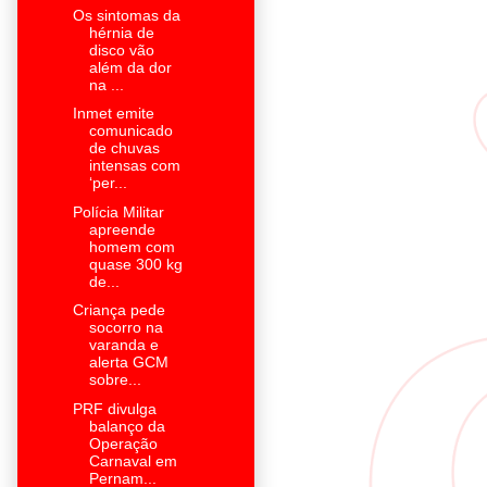
Os sintomas da
hérnia de
disco vão
além da dor
na ...
Inmet emite
comunicado
de chuvas
intensas com
‘per...
Polícia Militar
apreende
homem com
quase 300 kg
de...
Criança pede
socorro na
varanda e
alerta GCM
sobre...
PRF divulga
balanço da
Operação
Carnaval em
Pernam...