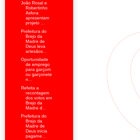
João Rosal e
Robertinho
Asfora
apresentam
projeto ...
Prefeitura do
Brejo da
Madre de
Deus leva
artesãos...
Oportunidade
de emprego
para garçom
ou garçonete
n...
Refeita a
recontagem
dos votos em
Brejo da
Madre d...
Prefeitura do
Brejo da
Madre de
Deus inicia
pagame...