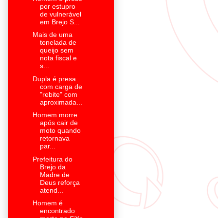
por estupro
de vulnerável
em Brejo S...
Mais de uma
tonelada de
queijo sem
nota fiscal e
s...
Dupla é presa
com carga de
"rebite" com
aproximada...
Homem morre
após cair de
moto quando
retornava
par...
Prefeitura do
Brejo da
Madre de
Deus reforça
atend...
Homem é
encontrado