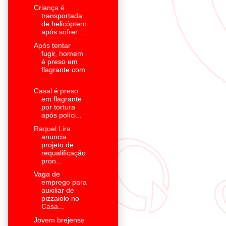
Criança é
transportada
de helicóptero
após sofrer ...
Após tentar
fugir, homem
é preso em
flagrante com
...
Casal é preso
em flagrante
por tortura
após políci...
Raquel Lira
anuncia
projeto de
requalificação
pron...
Vaga de
emprego para
auxiliar de
pizzaiolo no
Casa...
Jovem brejense