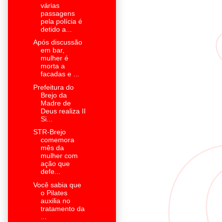
várias
passagens
pela polícia é
detido a...
Após discussão
em bar,
mulher é
morta a
facadas e ...
Prefeitura do
Brejo da
Madre de
Deus realiza II
Si...
STR-Brejo
comemora
mês da
mulher com
ação que
defe...
Você sabia que
o Pilates
auxilia no
tratamento da
...