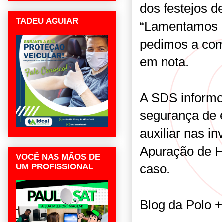
dos festejos d
TADEU AGUIAR
“Lamentamos p
pedimos a com
em nota.
A SDS inform
segurança de 
auxiliar nas i
Apuração de H
VOCÊ NAS MÃOS DE
caso.
UM PROFISSIONAL
Blog da Polo +