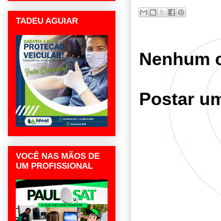
TADEU AGUIAR
Nenhum c
Postar u
VOCÊ NAS MÃOS DE
UM PROFISSIONAL