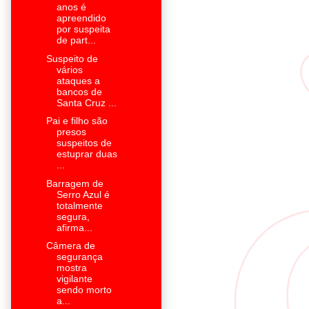
anos é
apreendido
por suspeita
de part...
Suspeito de
vários
ataques a
bancos de
Santa Cruz ...
Pai e filho são
presos
suspeitos de
estuprar duas
...
Barragem de
Serro Azul é
totalmente
segura,
afirma...
Câmera de
segurança
mostra
vigilante
sendo morto
a...