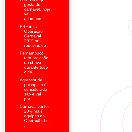
gosta de
carnaval, hoje
vai
acontece...
PRF inicia
Operação
Carnaval
2019 nas
rodovias de ...
Pernambuco
tem previsão
de chuva
durante todo
o ca...
Agressor de
paisagista é
considerado
são e vai
par...
Carnaval vai ter
20% mais
equipes da
Operação Lei
...