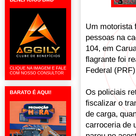
Um motorista f
pessoas na c
104, em Carua
flagrante foi r
Federal (PRF)
CLIQUE NA IMAGEM E FALE
COM NOSSO CONSULTOR
Os policiais 
BARATO É AQUI!
fiscalizar o t
de carga, qua
carroceria de
parou no acos