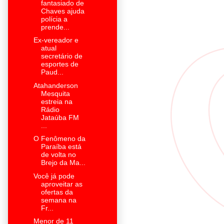
fantasiado de
Chaves ajuda
polícia a
prende...
Ex-vereador e
atual
secretário de
esportes de
Paud...
Atahanderson
Mesquita
estreia na
Rádio
Jataúba FM
...
O Fenômeno da
Paraíba está
de volta no
Brejo da Ma...
Você já pode
aproveitar as
ofertas da
semana na
Fr...
Menor de 11