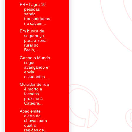
PRF flagra 10
pessoas
sendo
transportadas
na caçam...
Em busca de
segurança
para a zonal
rural do
Brejo,...
Ganhe o Mundo
segue
avançando e
envia
estudantes ...
Morador de rua
é morto a
facadas
próximo à
Catedra...
Apac emite
alerta de
chuvas para
quatro
regiões de...