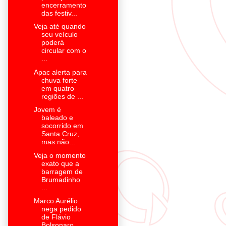
encerramento
das festiv...
Veja até quando
seu veículo
poderá
circular com o
...
Apac alerta para
chuva forte
em quatro
regiões de ...
Jovem é
baleado e
socorrido em
Santa Cruz,
mas não...
Veja o momento
exato que a
barragem de
Brumadinho
...
Marco Aurélio
nega pedido
de Flávio
Bolsonaro