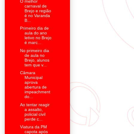
O melhor
carnaval de
Brejo e região
é no Varanda
B...
Primeiro dia de
aula do ano
letivo no Brejo
é marc...
No primeiro dia
de aula no
Brejo, alunos
tem que v...
Câmara
Municipal
aprova
abertura de
impeachment
do...
Ao tentar reagir
a assalto,
policial civil
perde c...
Viatura da PM
capota após