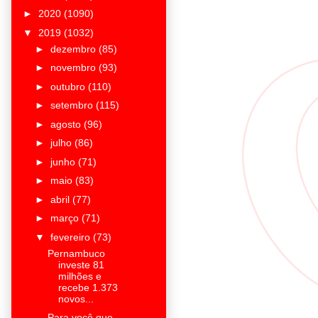
►
2020
(1090)
▼
2019
(1032)
►
dezembro
(85)
►
novembro
(93)
►
outubro
(110)
►
setembro
(115)
►
agosto
(96)
►
julho
(86)
►
junho
(71)
►
maio
(83)
►
abril
(77)
►
março
(71)
▼
fevereiro
(73)
Pernambuco
investe 81
milhões e
recebe 1.373
novos...
Para você que