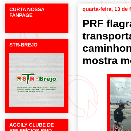
quarta-feira, 13 de 
CURTA NOSSA
FANPAGE
PRF flag
transpor
STR-BREJO
caminhon
mostra m
AGGILY CLUBE DE
BENEFÍCIOS BMD