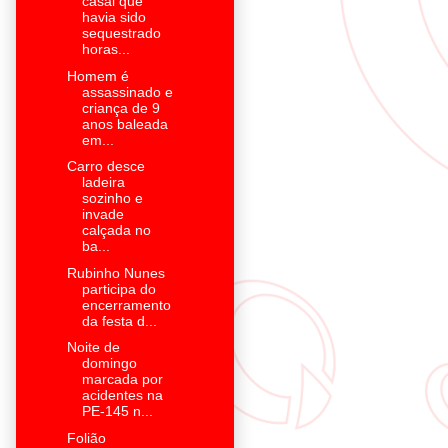
casal que
havia sido
sequestrado
horas...
Homem é
assassinado e
criança de 9
anos baleada
em...
Carro desce
ladeira
sozinho e
invade
calçada no
ba...
Rubinho Nunes
participa do
encerramento
da festa d...
Noite de
domingo
marcada por
acidentes na
PE-145 n...
Folião