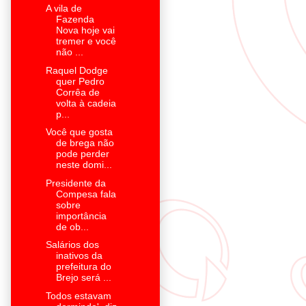
A vila de
Fazenda
Nova hoje vai
tremer e você
não ...
Raquel Dodge
quer Pedro
Corrêa de
volta à cadeia
p...
Você que gosta
de brega não
pode perder
neste domi...
Presidente da
Compesa fala
sobre
importância
de ob...
Salários dos
inativos da
prefeitura do
Brejo será ...
Todos estavam