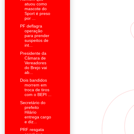
atuou como
mascote do
Sport é preso
por ...
PF deflagra
operação
para prender
suspeitos de
int...
Presidente da
Câmara de
Vereadores
do Brejo vai
ab...
Dois bandidos
morrem em
troca de tiros
com o BEPI ...
Secretário do
prefeito
Hilário
entrega cargo
e diz...
PRF resgata