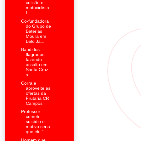
colisão e
motociclista
f...
Co-fundadora
do Grupo de
Baterias
Moura em
Belo Ja...
Bandidos
flagrados
fazendo
assalto em
Santa Cruz
s...
Corra e
aproveite as
ofertas da
Frutaria CR
Campos
Professor
comete
suicídio e
motivo seria
que ele "...
Homem que