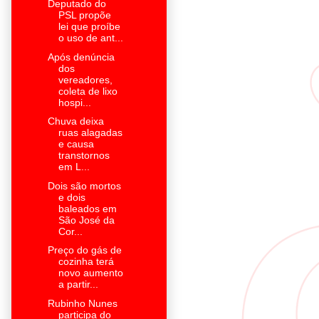
Deputado do
PSL propõe
lei que proíbe
o uso de ant...
Após denúncia
dos
vereadores,
coleta de lixo
hospi...
Chuva deixa
ruas alagadas
e causa
transtornos
em L...
Dois são mortos
e dois
baleados em
São José da
Cor...
Preço do gás de
cozinha terá
novo aumento
a partir...
Rubinho Nunes
participa do