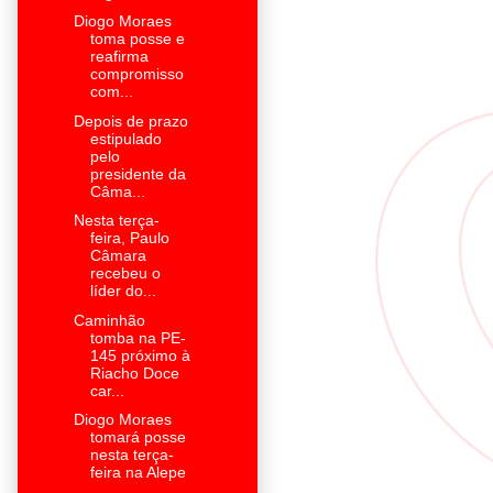
Diogo Moraes
toma posse e
reafirma
compromisso
com...
Depois de prazo
estipulado
pelo
presidente da
Câma...
Nesta terça-
feira, Paulo
Câmara
recebeu o
líder do...
Caminhão
tomba na PE-
145 próximo à
Riacho Doce
car...
Diogo Moraes
tomará posse
nesta terça-
feira na Alepe