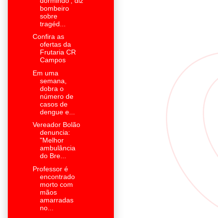
dormindo', diz
bombeiro
sobre
tragéd...
Confira as
ofertas da
Frutaria CR
Campos
Em uma
semana,
dobra o
número de
casos de
dengue e...
Vereador Bolão
denuncia:
"Melhor
ambulância
do Bre...
Professor é
encontrado
morto com
mãos
amarradas
no...