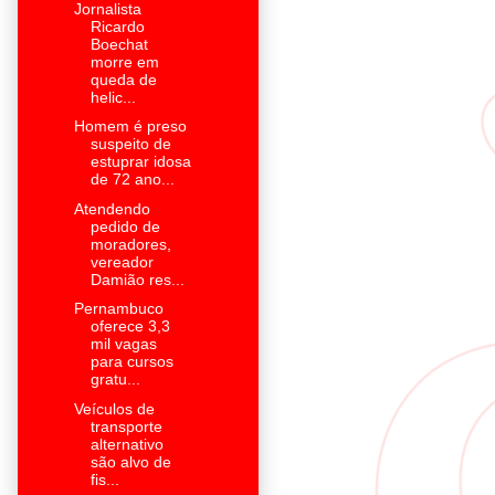
Jornalista
Ricardo
Boechat
morre em
queda de
helic...
Homem é preso
suspeito de
estuprar idosa
de 72 ano...
Atendendo
pedido de
moradores,
vereador
Damião res...
Pernambuco
oferece 3,3
mil vagas
para cursos
gratu...
Veículos de
transporte
alternativo
são alvo de
fis...