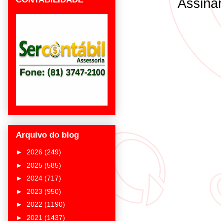
Assina
Arquivo do blog
►
2026
(249)
►
2025
(585)
►
2024
(717)
►
2023
(950)
►
2022
(1190)
►
2021
(1437)