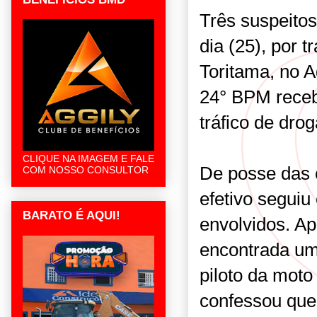
Três suspeitos
dia (25), por 
Toritama, no 
24° BPM receb
tráfico de dro
CLIQUE NA IMAGEM E FALE
De posse das c
COM NOSSO CONSULTOR
efetivo seguiu 
BARATO É AQUI!
envolvidos. A
encontrada u
piloto da moto
confessou qu