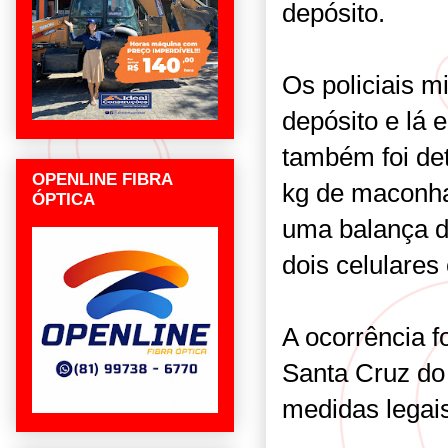
depósito.
Os policiais mi
depósito e lá
também foi det
OPENLINE FIBRA
kg de maconha
ÓPTICA
uma balança de
dois celulares
A ocorrência 
Santa Cruz do
medidas legais