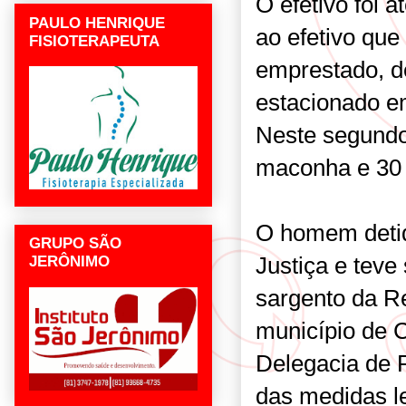
O efetivo foi 
PAULO HENRIQUE
ao efetivo que
FISIOTERAPEUTA
emprestado, de
estacionado e
Neste segundo
maconha e 30 
O homem detid
GRUPO SÃO
Justiça e teve
JERÔNIMO
sargento da R
município de C
Delegacia de P
das medidas le