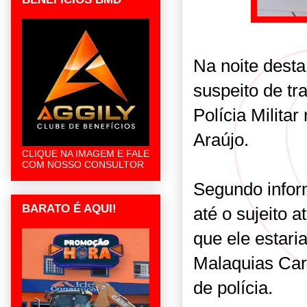
Na noite desta
suspeito de tra
Polícia Milita
Araújo.
CLIQUE NA IMAGEM E FALE
COM NOSSO CONSULTOR
Segundo infor
BARATO É AQUI!
até o sujeito 
que ele estari
Malaquias Car
de polícia.