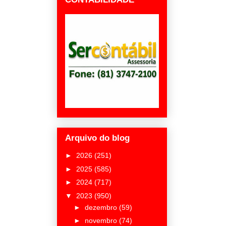
Arquivo do blog
►
2026
(251)
►
2025
(585)
►
2024
(717)
▼
2023
(950)
►
dezembro
(59)
►
novembro
(74)