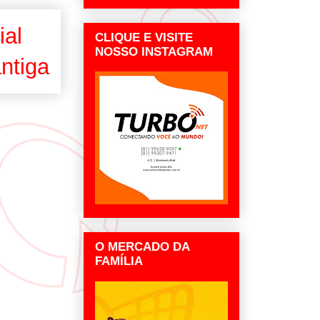
ial
CLIQUE E VISITE
NOSSO INSTAGRAM
ntiga
O MERCADO DA
FAMÍLIA