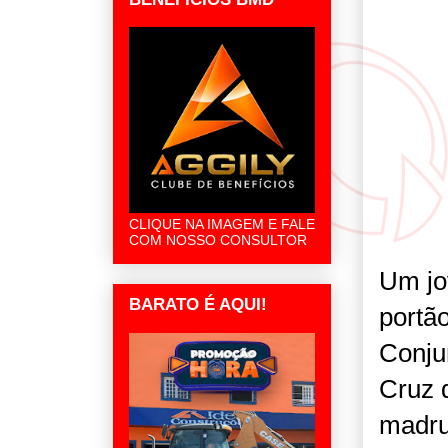
CLIQUE NA IMAGEM E FALE
COM NOSSO CONSULTOR
Um jo
BARATO É AQUI!
portã
Conju
Cruz 
madrug