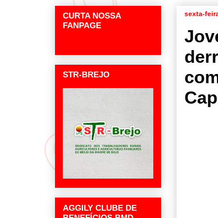
sexta-feir
CURTA NOSSA
FANPAGE
Jov
der
com
STR-BREJO
Cap
AGGILY CLUBE DE
BENEFÍCIOS BMD