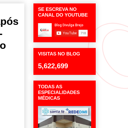
SE ESCREVA NO
CANAL DO YOUTUBE
após
-
do
VISITAS NO BLOG
5,622,699
TODAS AS
ESPECIALIDADES
MÉDICAS