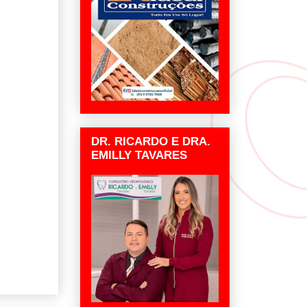
DR. RICARDO E DRA.
EMILLY TAVARES