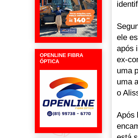
ident
Segun
ele e
após i
OPENLINE FIBRA
ex-co
ÓPTICA
uma p
uma a
o Alis
Após 
encam
está s