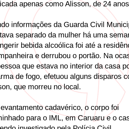
ificada apenas como Alisson, de 24 anos
do informações da Guarda Civil Munici
stava separado da mulher há uma sema
ngerir bebida alcoólica foi até a residên
mpanheira e derrubou o portão. Na ocas
essoa que estava no interior da casa p
rma de fogo, efetuou alguns disparos c
son, que morreu no local.
levantamento cadavérico, o corpo foi
inhado para o IML, em Caruaru e o ca
endo investigado pela Polícia Civil.