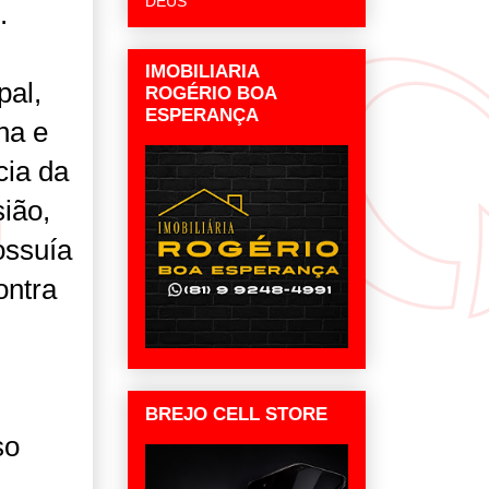
DEUS
.
IMOBILIARIA
pal,
ROGÉRIO BOA
ESPERANÇA
na e
cia da
ião,
ossuía
ontra
BREJO CELL STORE
so