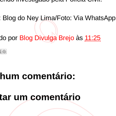
: Blog do Ney Lima/Foto: Via WhatsAp
do por
Blog Divulga Brejo
às
11:25
hum comentário:
tar um comentário