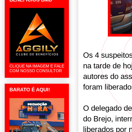
Os 4 suspeito
na tarde de ho
CLIQUE NA IMAGEM E FALE
COM NOSSO CONSULTOR
autores do ass
foram liberado
BARATO É AQUI!
O delegado de 
do Brejo, inte
liberados por 