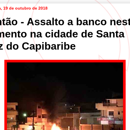
a, 19 de outubro de 2018
ntão - Assalto a banco nes
ento na cidade de Santa
z do Capibaribe