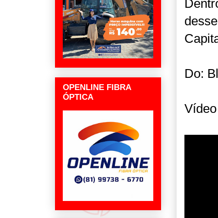
Dentr
desse
Capit
Do: B
OPENLINE FIBRA
ÓPTICA
Vídeo