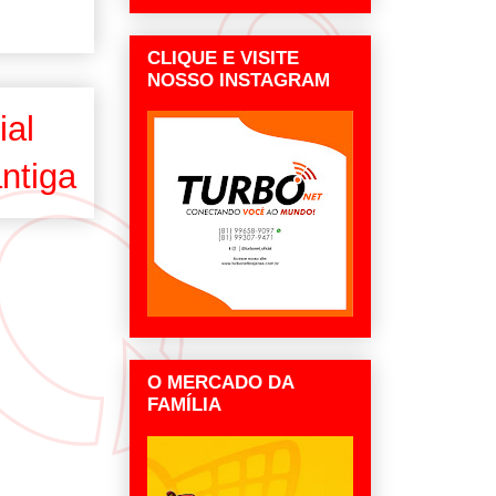
CLIQUE E VISITE
NOSSO INSTAGRAM
ial
ntiga
O MERCADO DA
FAMÍLIA