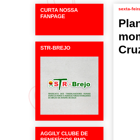
sexta-feir
CURTA NOSSA
FANPAGE
Pla
mom
Cru
STR-BREJO
AGGILY CLUBE DE
BENEFÍCIOS BMD