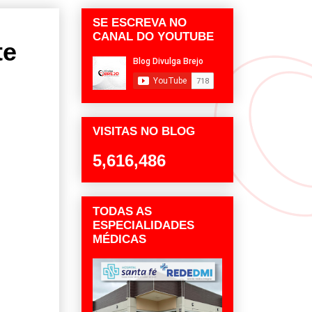
SE ESCREVA NO
CANAL DO YOUTUBE
te
VISITAS NO BLOG
5,616,486
TODAS AS
ESPECIALIDADES
MÉDICAS