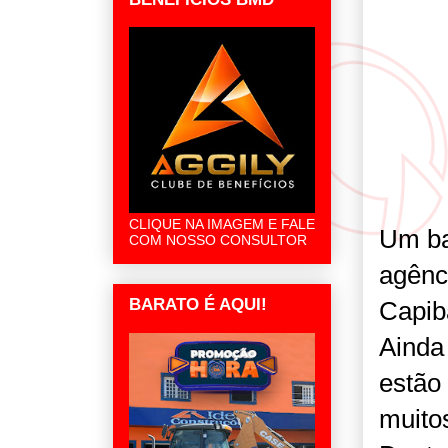
CLIQUE NA IMAGEM E FALE
Um ba
COM NOSSO CONSULTOR
agênc
BARATO É AQUI!
Capib
Ainda
estão 
muito