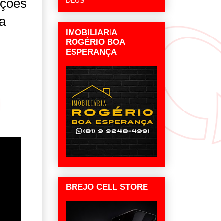
ações
DEUS
a
IMOBILIARIA
ROGÉRIO BOA
ESPERANÇA
BREJO CELL STORE