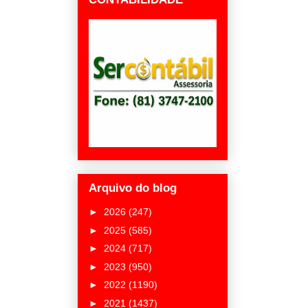
Arquivo do blog
►
2026
(247)
►
2025
(585)
►
2024
(717)
►
2023
(950)
►
2022
(1190)
►
2021
(1437)