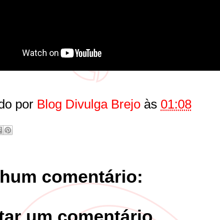
do por
Blog Divulga Brejo
às
01:08
hum comentário:
tar um comentário