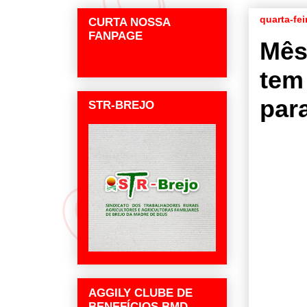
quarta-fei
CURTA NOSSA
FANPAGE
Mês
tem
par
STR-BREJO
AGGILY CLUBE DE
BENEFÍCIOS BMD