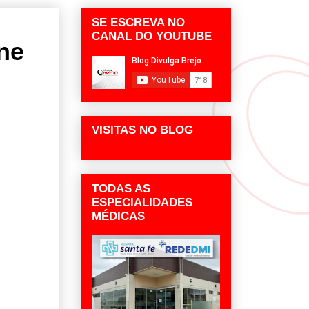
SE ESCREVA NO
CANAL DO YOUTUBE
ne
VISITAS NO BLOG
TODAS AS
ESPECIALIDADES
MÉDICAS