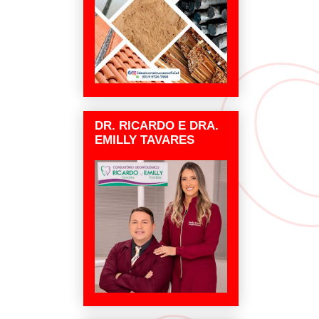
DR. RICARDO E DRA.
EMILLY TAVARES