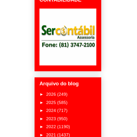
Arquivo do blog
►
2026
(249)
►
2025
(585)
►
2024
(717)
►
2023
(950)
►
2022
(1190)
►
2021
(1437)