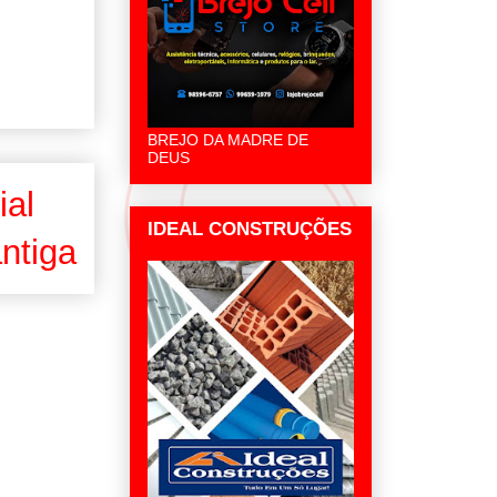
BREJO DA MADRE DE
DEUS
ial
IDEAL CONSTRUÇÕES
ntiga