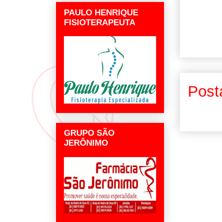
PAULO HENRIQUE
FISIOTERAPEUTA
Post
GRUPO SÃO
JERÔNIMO