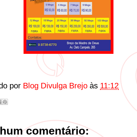
do por
Blog Divulga Brejo
às
11:12
hum comentário: