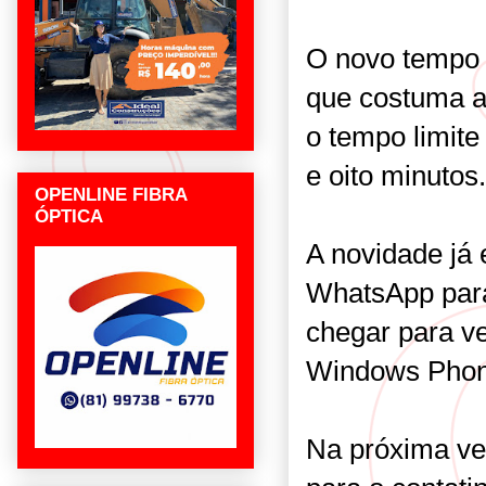
O novo tempo l
que costuma a
o tempo limit
e oito minutos
OPENLINE FIBRA
ÓPTICA
A novidade já
WhatsApp para
chegar para ve
Windows Phon
Na próxima v