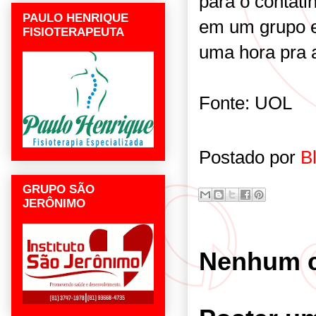
para o contati
PAULO HENRIQUE
em um grupo e
FISIOTERAPEUTA
uma hora pra 
Fonte: UOL
Postado por
B
GRUPO SÃO
JERÔNIMO
Nenhum c