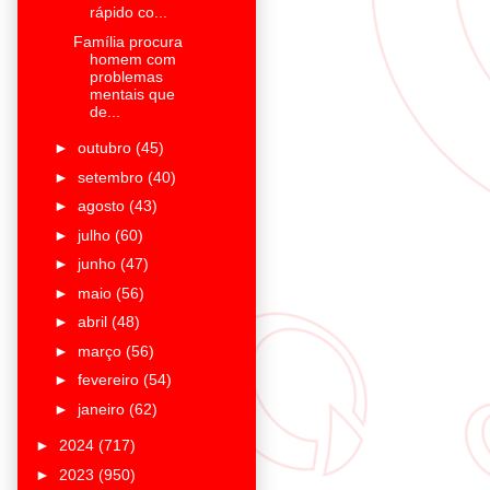
rápido co...
Família procura
homem com
problemas
mentais que
de...
►
outubro
(45)
►
setembro
(40)
►
agosto
(43)
►
julho
(60)
►
junho
(47)
►
maio
(56)
►
abril
(48)
►
março
(56)
►
fevereiro
(54)
►
janeiro
(62)
►
2024
(717)
►
2023
(950)