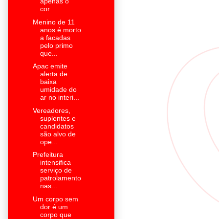
apenas o
cor...
Menino de 11
anos é morto
a facadas
pelo primo
que...
Apac emite
alerta de
baixa
umidade do
ar no interi...
Vereadores,
suplentes e
candidatos
são alvo de
ope...
Prefeitura
intensifica
serviço de
patrolamento
nas...
Um corpo sem
dor é um
corpo que