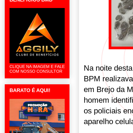
Na noite desta 
CLIQUE NA IMAGEM E FALE
COM NOSSO CONSULTOR
BPM realizava
em Brejo da M
BARATO É AQUI!
homem identifi
os policiais 
aparelho celul