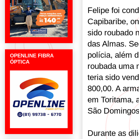
Felipe foi con
Capibaribe, on
sido roubado n
das Almas. Se
polícia, além 
OPENLINE FIBRA
ÓPTICA
roubada uma mo
teria sido ven
800,00. A arma
em Toritama, 
São Domingos
Durante as dil