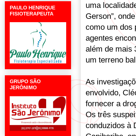
uma localidad
PAULO HENRIQUE
FISIOTERAPEUTA
Gerson”, onde
como um dos p
agentes enco
além de mais 
um terreno bal
As investigaçõ
GRUPO SÃO
JERÔNIMO
envolvido, Clé
fornecer a dro
Os três suspei
conduzidos à 