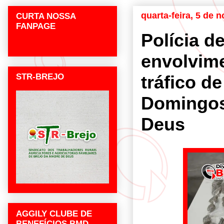
quarta-feira, 5 de
CURTA NOSSA
FANPAGE
Polícia d
envolvim
STR-BREJO
tráfico d
Domingos
Deus
AGGILY CLUBE DE
BENEFÍCIOS BMD