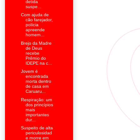
detida
suspe...
Com ajuda de
cão farejador,
polícia
apreende
homem...
Brejo da Madre
de Deus
recebe
Prêmio do
IDEPE na c...
Jovem é
encontrada
morta dentro
de casa em
Caruaru...
Respiração: um
dos princípios
mais
importantes
dur...
Suspeito de alta
periculosidad
e morre em