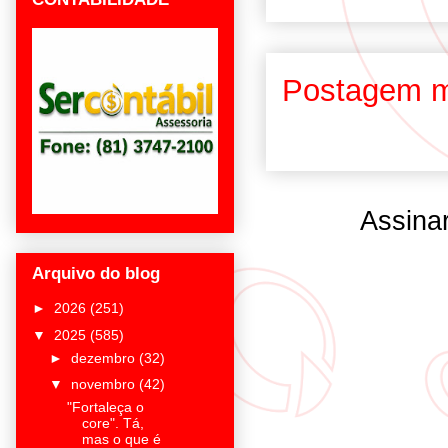
Postagem m
Assina
Arquivo do blog
►
2026
(251)
▼
2025
(585)
►
dezembro
(32)
▼
novembro
(42)
"Fortaleça o
core". Tá,
mas o que é