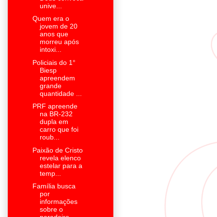
unive...
Quem era o
jovem de 20
anos que
morreu após
intoxi...
Policiais do 1°
Biesp
apreendem
grande
quantidade ...
PRF apreende
na BR-232
dupla em
carro que foi
roub...
Paixão de Cristo
revela elenco
estelar para a
temp...
Família busca
por
informações
sobre o