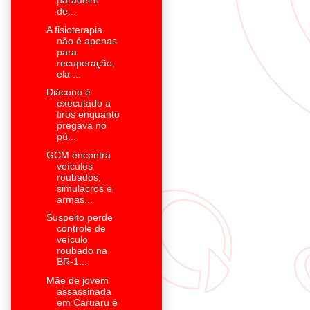
paradeiro
de...
A fisioterapia
não é apenas
para
recuperação,
ela ...
Diácono é
executado a
tiros enquanto
pregava no
pú...
GCM encontra
veículos
roubados,
simulacros e
armas...
Suspeito perde
controle de
veículo
roubado na
BR-1...
Mãe de jovem
assassinada
em Caruaru é