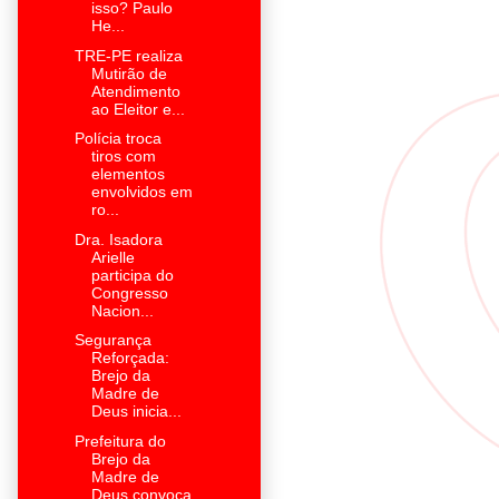
isso? Paulo
He...
TRE-PE realiza
Mutirão de
Atendimento
ao Eleitor e...
Polícia troca
tiros com
elementos
envolvidos em
ro...
Dra. Isadora
Arielle
participa do
Congresso
Nacion...
Segurança
Reforçada:
Brejo da
Madre de
Deus inicia...
Prefeitura do
Brejo da
Madre de
Deus convoca