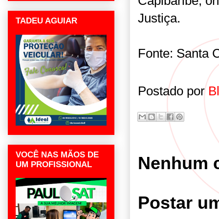
Capibaribe, o
Justiça.
TADEU AGUIAR
Fonte: Santa 
Postado por
B
VOCÊ NAS MÃOS DE
Nenhum c
UM PROFISSIONAL
Postar u