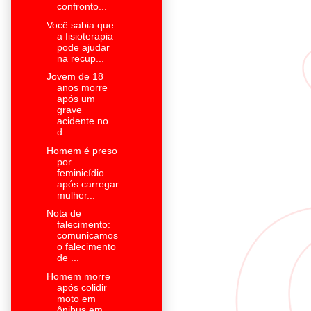
confronto...
Você sabia que
a fisioterapia
pode ajudar
na recup...
Jovem de 18
anos morre
após um
grave
acidente no
d...
Homem é preso
por
feminicídio
após carregar
mulher...
Nota de
falecimento:
comunicamos
o falecimento
de ...
Homem morre
após colidir
moto em
ônibus em