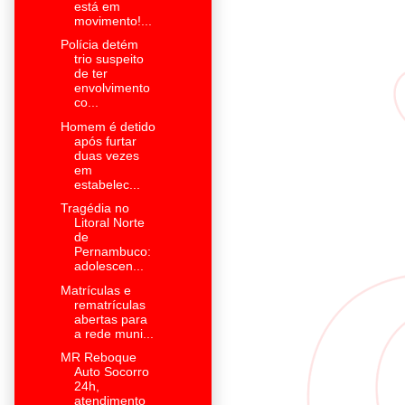
está em
movimento!...
Polícia detém
trio suspeito
de ter
envolvimento
co...
Homem é detido
após furtar
duas vezes
em
estabelec...
Tragédia no
Litoral Norte
de
Pernambuco:
adolescen...
Matrículas e
rematrículas
abertas para
a rede muni...
MR Reboque
Auto Socorro
24h,
atendimento