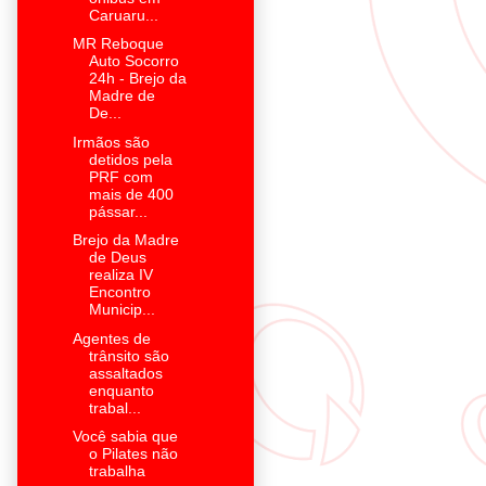
Caruaru...
MR Reboque
Auto Socorro
24h - Brejo da
Madre de
De...
Irmãos são
detidos pela
PRF com
mais de 400
pássar...
Brejo da Madre
de Deus
realiza IV
Encontro
Municip...
Agentes de
trânsito são
assaltados
enquanto
trabal...
Você sabia que
o Pilates não
trabalha