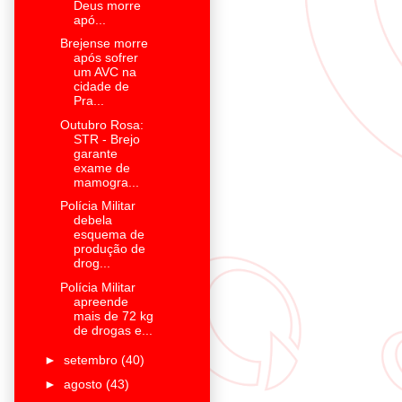
Deus morre
apó...
Brejense morre
após sofrer
um AVC na
cidade de
Pra...
Outubro Rosa:
STR - Brejo
garante
exame de
mamogra...
Polícia Militar
debela
esquema de
produção de
drog...
Polícia Militar
apreende
mais de 72 kg
de drogas e...
►
setembro
(40)
►
agosto
(43)