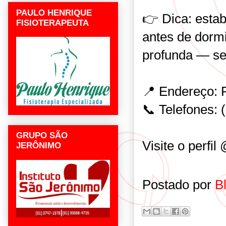
PAULO HENRIQUE
👉 Dica: estab
FISIOTERAPEUTA
antes de dorm
profunda — se
📍 Endereço: R
📞 Telefones: 
GRUPO SÃO
Visite o perfil
JERÔNIMO
Postado por
B