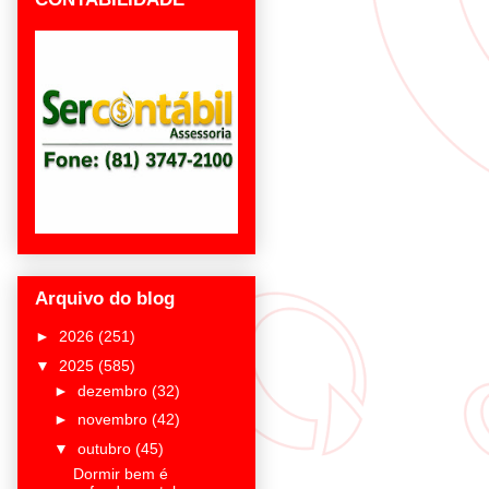
Arquivo do blog
►
2026
(251)
▼
2025
(585)
►
dezembro
(32)
►
novembro
(42)
▼
outubro
(45)
Dormir bem é