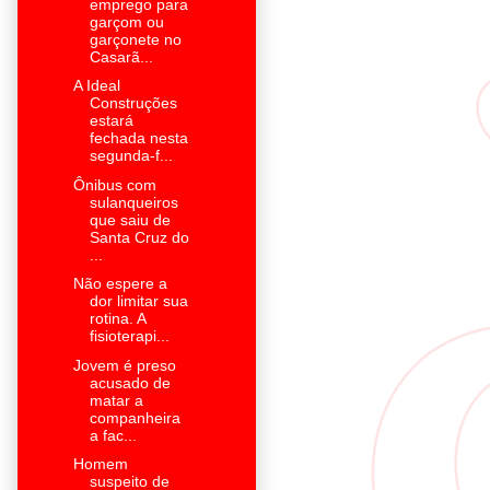
emprego para
garçom ou
garçonete no
Casarã...
A Ideal
Construções
estará
fechada nesta
segunda-f...
Ônibus com
sulanqueiros
que saiu de
Santa Cruz do
...
Não espere a
dor limitar sua
rotina. A
fisioterapi...
Jovem é preso
acusado de
matar a
companheira
a fac...
Homem
suspeito de