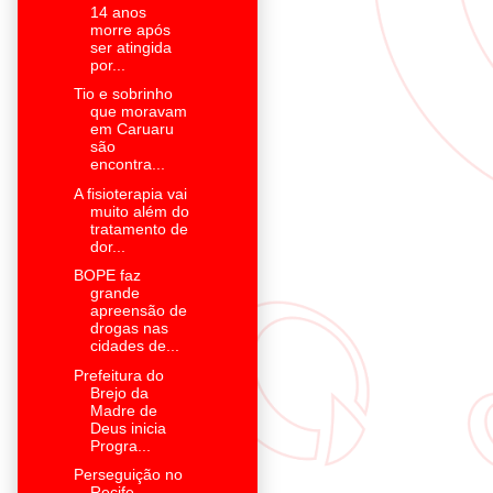
14 anos
morre após
ser atingida
por...
Tio e sobrinho
que moravam
em Caruaru
são
encontra...
A fisioterapia vai
muito além do
tratamento de
dor...
BOPE faz
grande
apreensão de
drogas nas
cidades de...
Prefeitura do
Brejo da
Madre de
Deus inicia
Progra...
Perseguição no
Recife