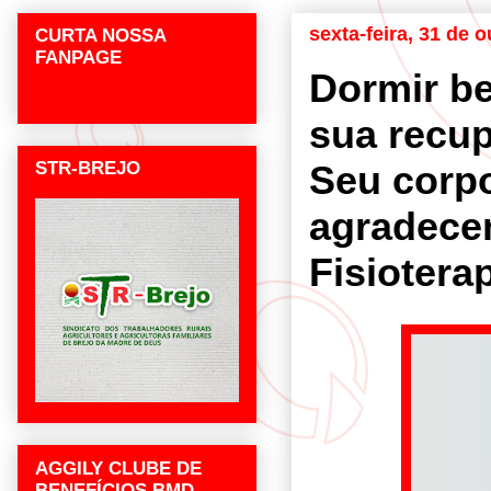
sexta-feira, 31 de 
CURTA NOSSA
FANPAGE
Dormir b
sua recup
STR-BREJO
Seu corp
agradece
Fisiotera
AGGILY CLUBE DE
BENEFÍCIOS BMD