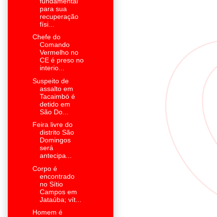
fundamental
para sua
recuperação
físi...
Chefe do
Comando
Vermelho no
CE é preso no
interio...
Suspeito de
assalto em
Tacaimbó é
detido em
São Do...
Feira livre do
distrito São
Domingos
será
antecipa...
Corpo é
encontrado
no Sítio
Campos em
Jataúba; vít...
Homem é