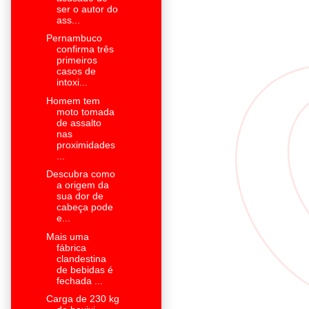
ser o autor do
ass...
Pernambuco
confirma três
primeiros
casos de
intoxi...
Homem tem
moto tomada
de assalto
nas
proximidades
...
Descubra como
a origem da
sua dor de
cabeça pode
e...
Mais uma
fábrica
clandestina
de bebidas é
fechada ...
Carga de 230 kg