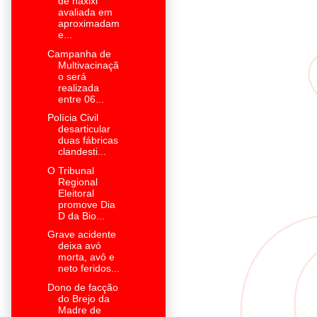
de haxixi
avaliada em
aproximadam
e...
Campanha de
Multivacinaçã
o será
realizada
entre 06...
Polícia Civil
desarticular
duas fábricas
clandesti...
O Tribunal
Regional
Eleitoral
promove Dia
D da Bio...
Grave acidente
deixa avó
morta, avô e
neto feridos...
Dono de facção
do Brejo da
Madre de