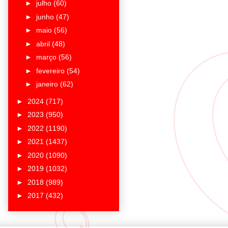
►
julho
(60)
►
junho
(47)
►
maio
(56)
►
abril
(48)
►
março
(56)
►
fevereiro
(54)
►
janeiro
(62)
►
2024
(717)
►
2023
(950)
►
2022
(1190)
►
2021
(1437)
►
2020
(1090)
►
2019
(1032)
►
2018
(989)
►
2017
(432)