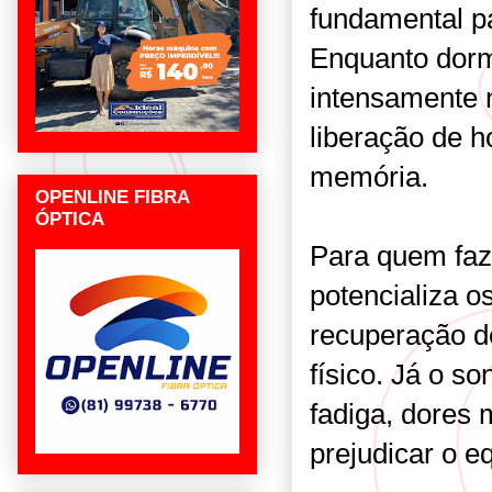
fundamental pa
Enquanto dorm
intensamente 
liberação de 
memória.
OPENLINE FIBRA
ÓPTICA
Para quem faz 
potencializa o
recuperação d
físico. Já o s
fadiga, dores 
prejudicar o eq