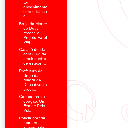
ter
envolvimento
com o tráfico
d...
Brejo da Madre
de Deus
recebe o
Projeto Farol
Viaj...
Casal é detido
com 8 Kg de
crack dentro
de estepe ...
Prefeitura do
Brejo da
Madre de
Deus divulga
progr...
Campanha de
doação: Um
Exame Pela
Vida
Polícia prende
homem
acusado de