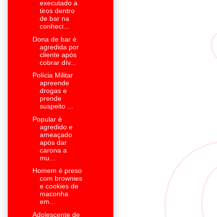
executado a
tiros dentro
de bar na
conheci...
Dona de bar é
agredida por
cliente após
cobrar dív...
Polícia Militar
apreende
drogas e
prende
suspeito ...
Popular é
agredido e
ameaçado
após dar
carona a
mu...
Homem é preso
com brownies
e cookies de
maconha
em...
Adolescente de