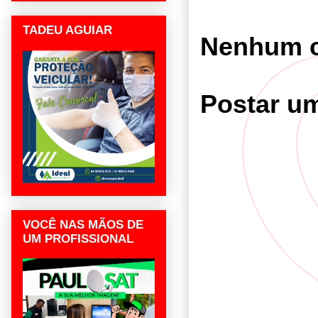
TADEU AGUIAR
Nenhum c
Postar u
VOCÊ NAS MÃOS DE
UM PROFISSIONAL