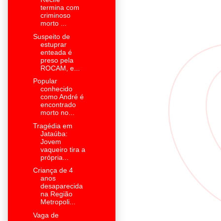
termina com
criminoso
morto ...
Suspeito de
estuprar
enteada é
preso pela
ROCAM, e...
Popular
conhecido
como André é
encontrado
morto no...
Tragédia em
Jataúba:
Jovem
vaqueiro tira a
própria...
Criança de 4
anos
desaparecida
na Região
Metropoli...
Vaga de