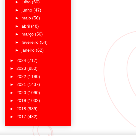
►
julho
(60)
►
junho
(47)
►
maio
(56)
►
abril
(48)
►
março
(56)
►
fevereiro
(54)
►
janeiro
(62)
►
2024
(717)
►
2023
(950)
►
2022
(1190)
►
2021
(1437)
►
2020
(1090)
►
2019
(1032)
►
2018
(989)
►
2017
(432)