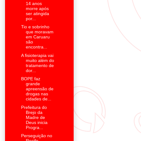
14 anos
morre após
ser atingida
por...
Tio e sobrinho
que moravam
em Caruaru
são
encontra...
A fisioterapia vai
muito além do
tratamento de
dor...
BOPE faz
grande
apreensão de
drogas nas
cidades de...
Prefeitura do
Brejo da
Madre de
Deus inicia
Progra...
Perseguição no
Recife