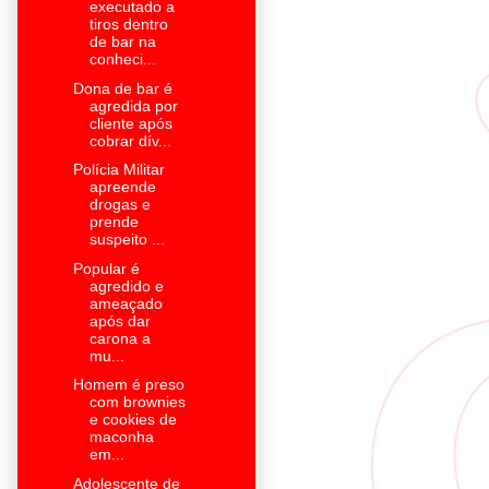
executado a
tiros dentro
de bar na
conheci...
Dona de bar é
agredida por
cliente após
cobrar dív...
Polícia Militar
apreende
drogas e
prende
suspeito ...
Popular é
agredido e
ameaçado
após dar
carona a
mu...
Homem é preso
com brownies
e cookies de
maconha
em...
Adolescente de