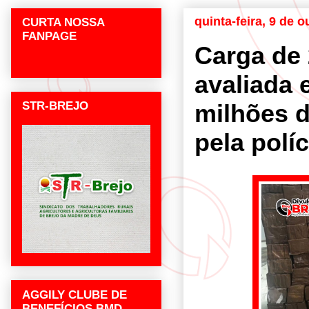
quinta-feira, 9 de 
CURTA NOSSA
FANPAGE
Carga de 
avaliada
STR-BREJO
milhões d
pela polí
AGGILY CLUBE DE
BENEFÍCIOS BMD