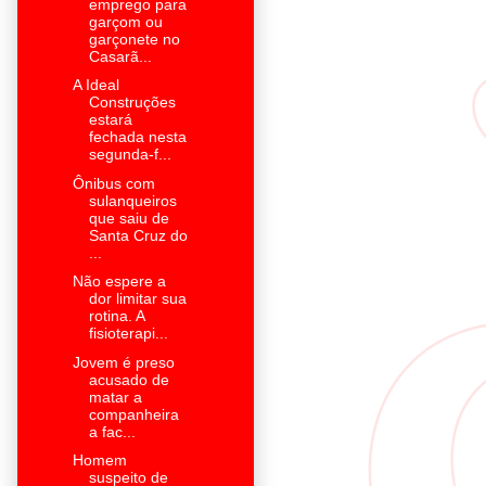
emprego para
garçom ou
garçonete no
Casarã...
A Ideal
Construções
estará
fechada nesta
segunda-f...
Ônibus com
sulanqueiros
que saiu de
Santa Cruz do
...
Não espere a
dor limitar sua
rotina. A
fisioterapi...
Jovem é preso
acusado de
matar a
companheira
a fac...
Homem
suspeito de