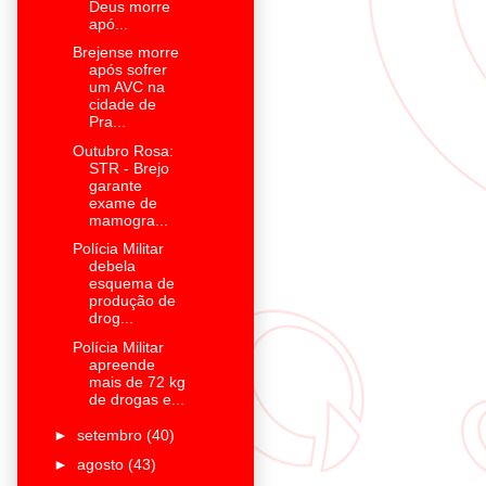
Deus morre
apó...
Brejense morre
após sofrer
um AVC na
cidade de
Pra...
Outubro Rosa:
STR - Brejo
garante
exame de
mamogra...
Polícia Militar
debela
esquema de
produção de
drog...
Polícia Militar
apreende
mais de 72 kg
de drogas e...
►
setembro
(40)
►
agosto
(43)