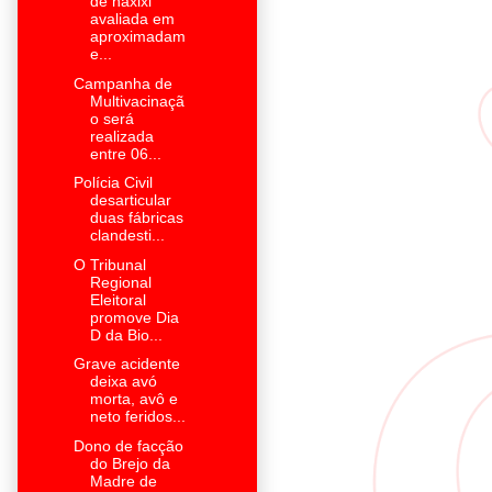
de haxixi
avaliada em
aproximadam
e...
Campanha de
Multivacinaçã
o será
realizada
entre 06...
Polícia Civil
desarticular
duas fábricas
clandesti...
O Tribunal
Regional
Eleitoral
promove Dia
D da Bio...
Grave acidente
deixa avó
morta, avô e
neto feridos...
Dono de facção
do Brejo da
Madre de