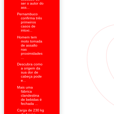
ser o autor do
ass...
Pernambuco
confirma três
primeiros
casos de
intoxi...
Homem tem
moto tomada
de assalto
nas
proximidades
...
Descubra como
a origem da
sua dor de
cabeça pode
e...
Mais uma
fábrica
clandestina
de bebidas é
fechada ...
Carga de 230 kg