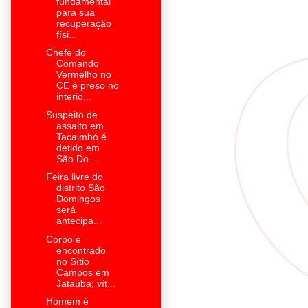
fundamental
para sua
recuperação
físi...
Chefe do
Comando
Vermelho no
CE é preso no
interio...
Suspeito de
assalto em
Tacaimbó é
detido em
São Do...
Feira livre do
distrito São
Domingos
será
antecipa...
Corpo é
encontrado
no Sítio
Campos em
Jataúba; vít...
Homem é