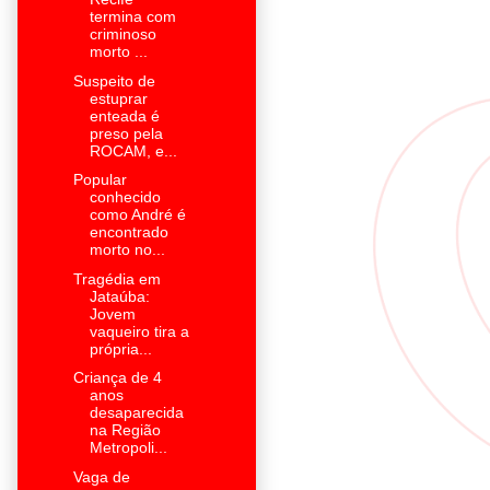
termina com
criminoso
morto ...
Suspeito de
estuprar
enteada é
preso pela
ROCAM, e...
Popular
conhecido
como André é
encontrado
morto no...
Tragédia em
Jataúba:
Jovem
vaqueiro tira a
própria...
Criança de 4
anos
desaparecida
na Região
Metropoli...
Vaga de