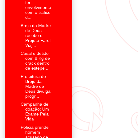
ter
envolvimento
com o tráfico
d...
Brejo da Madre
de Deus
recebe o
Projeto Farol
Viaj...
Casal é detido
com 8 Kg de
crack dentro
de estepe ...
Prefeitura do
Brejo da
Madre de
Deus divulga
progr...
Campanha de
doação: Um
Exame Pela
Vida
Polícia prende
homem
acusado de