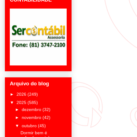
Arquivo do blog
►
2026
(249)
▼
2025
(585)
►
dezembro
(32)
►
novembro
(42)
▼
outubro
(45)
Dormir bem é