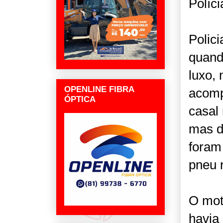
Políc
Polic
quand
luxo,
OPENLINE FIBRA
acomp
ÓPTICA
casal 
mas d
foram 
pneu 
O mot
havia