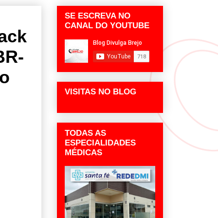
SE ESCREVA NO
CANAL DO YOUTUBE
rack
BR-
co
VISITAS NO BLOG
TODAS AS
ESPECIALIDADES
MÉDICAS