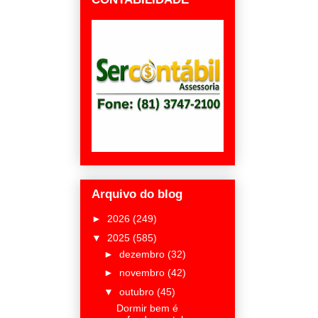
Arquivo do blog
►
2026
(249)
▼
2025
(585)
►
dezembro
(32)
►
novembro
(42)
▼
outubro
(45)
Dormir bem é