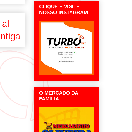
CLIQUE E VISITE
NOSSO INSTAGRAM
ial
ntiga
O MERCADO DA
FAMÍLIA