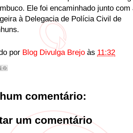
mbuco. Ele foi encaminhado junto com 
eira à Delegacia de Polícia Civil de
huns.
do por
Blog Divulga Brejo
às
11:32
hum comentário:
tar um comentário