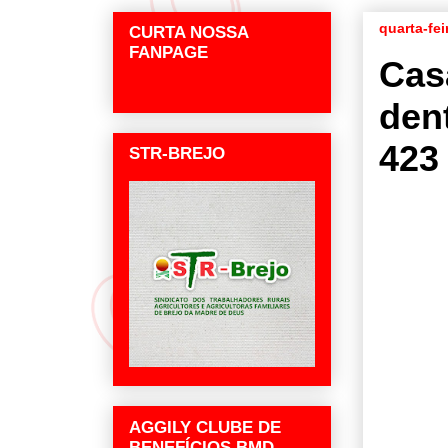
quarta-fei
CURTA NOSSA
FANPAGE
Cas
den
423
STR-BREJO
AGGILY CLUBE DE
BENEFÍCIOS BMD