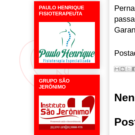
Perna
PAULO HENRIQUE
FISIOTERAPEUTA
passag
Garan
Posta
GRUPO SÃO
JERÔNIMO
Nen
Pos