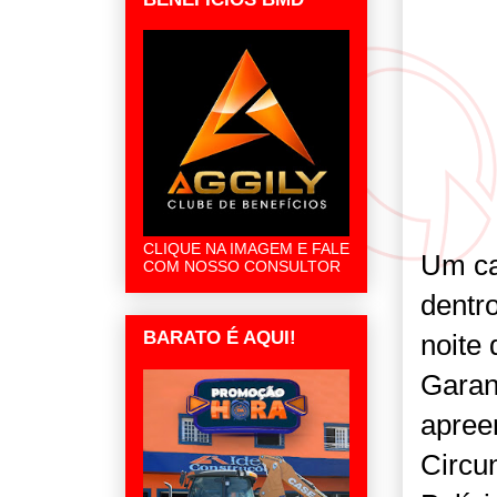
CLIQUE NA IMAGEM E FALE
Um ca
COM NOSSO CONSULTOR
dentro
BARATO É AQUI!
noite 
Garan
apree
Circu