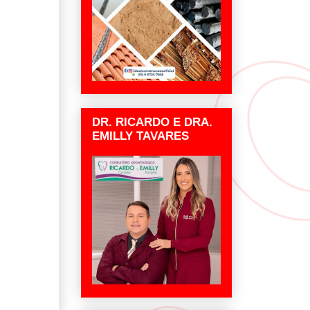
DR. RICARDO E DRA.
EMILLY TAVARES