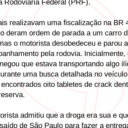
ia Rodoviária Federal (PRF).
iais realizavam uma fiscalização na BR 
o deram ordem de parada a um carro 
 mas o motorista desobedeceu e parou 
anhamento pela rodovia. Inicialmente, 
negou que estava transportando algo ilíc
urante uma busca detalhada no veículo
encontrados oito tabletes de crack den
reserva.
orista admitiu que a droga era sua e qu
 saído de São Paulo para fazer a entre