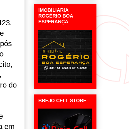
IMOBILIARIA
ROGÉRIO BOA
423,
ESPERANÇA
de
após
o
ito,
,
tro do
BREJO CELL STORE
e
ga em