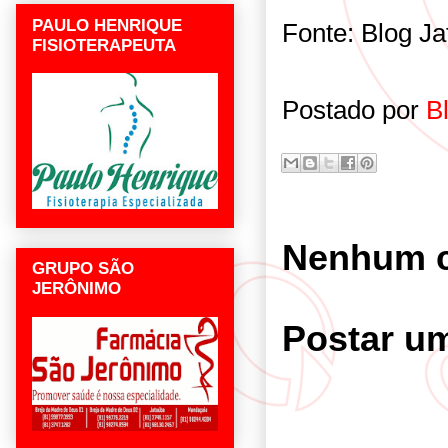
PAULO HENRIQUE
Fonte: Blog J
FISIOTERAPEUTA
Postado por
B
Nenhum c
GRUPO SÃO
JERÔNIMO
Postar u