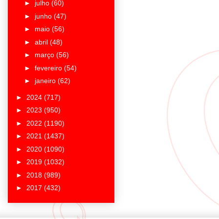
►
julho
(60)
►
junho
(47)
►
maio
(56)
►
abril
(48)
►
março
(56)
►
fevereiro
(54)
►
janeiro
(62)
►
2024
(717)
►
2023
(950)
►
2022
(1190)
►
2021
(1437)
►
2020
(1090)
►
2019
(1032)
►
2018
(989)
►
2017
(432)