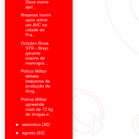
Deus morre
apó...
Brejense morre
após sofrer
um AVC na
cidade de
Pra...
Outubro Rosa:
STR - Brejo
garante
exame de
mamogra...
Polícia Militar
debela
esquema de
produção de
drog...
Polícia Militar
apreende
mais de 72 kg
de drogas e...
►
setembro
(40)
►
agosto
(43)