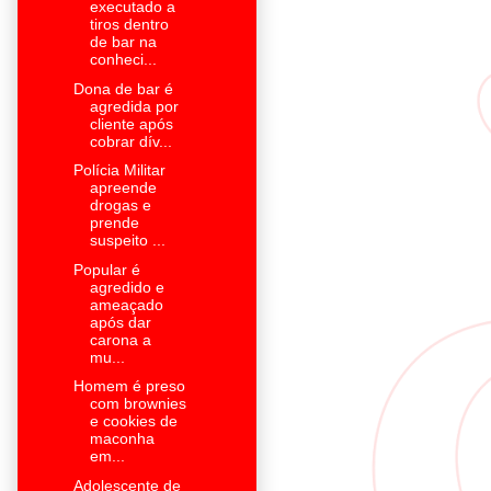
executado a
tiros dentro
de bar na
conheci...
Dona de bar é
agredida por
cliente após
cobrar dív...
Polícia Militar
apreende
drogas e
prende
suspeito ...
Popular é
agredido e
ameaçado
após dar
carona a
mu...
Homem é preso
com brownies
e cookies de
maconha
em...
Adolescente de