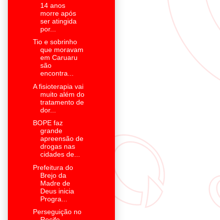
14 anos
morre após
ser atingida
por...
Tio e sobrinho
que moravam
em Caruaru
são
encontra...
A fisioterapia vai
muito além do
tratamento de
dor...
BOPE faz
grande
apreensão de
drogas nas
cidades de...
Prefeitura do
Brejo da
Madre de
Deus inicia
Progra...
Perseguição no
Recife