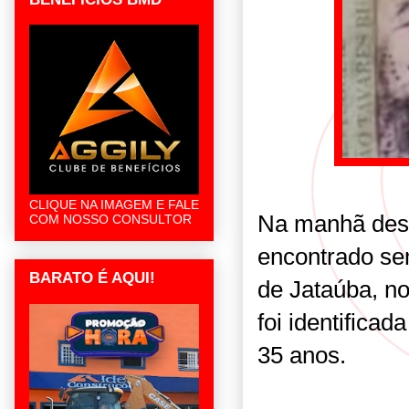
CLIQUE NA IMAGEM E FALE
Na manhã dest
COM NOSSO CONSULTOR
encontrado se
BARATO É AQUI!
de Jataúba, n
foi identifica
35 anos.