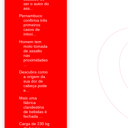
ser o autor do
ass...
Pernambuco
confirma três
primeiros
casos de
intoxi...
Homem tem
moto tomada
de assalto
nas
proximidades
...
Descubra como
a origem da
sua dor de
cabeça pode
e...
Mais uma
fábrica
clandestina
de bebidas é
fechada ...
Carga de 230 kg