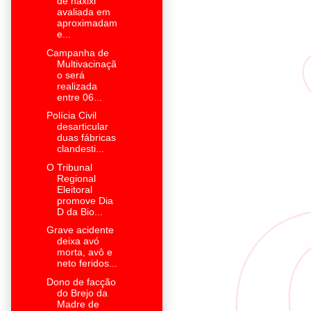
de haxixi
avaliada em
aproximadam
e...
Campanha de
Multivacinaçã
o será
realizada
entre 06...
Polícia Civil
desarticular
duas fábricas
clandesti...
O Tribunal
Regional
Eleitoral
promove Dia
D da Bio...
Grave acidente
deixa avó
morta, avô e
neto feridos...
Dono de facção
do Brejo da
Madre de