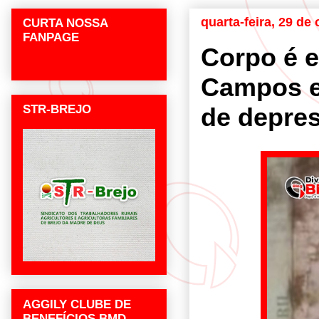
quarta-feira, 29 de
CURTA NOSSA
FANPAGE
Corpo é e
Campos em
STR-BREJO
de depre
AGGILY CLUBE DE
BENEFÍCIOS BMD