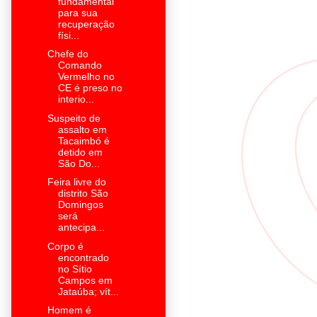
fundamental
para sua
recuperação
físi...
Chefe do
Comando
Vermelho no
CE é preso no
interio...
Suspeito de
assalto em
Tacaimbó é
detido em
São Do...
Feira livre do
distrito São
Domingos
será
antecipa...
Corpo é
encontrado
no Sítio
Campos em
Jataúba; vít...
Homem é