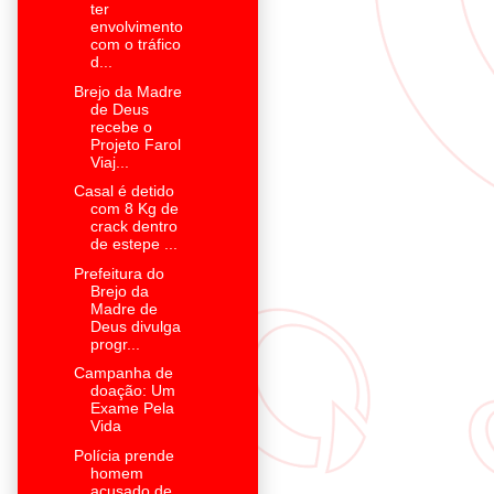
ter
envolvimento
com o tráfico
d...
Brejo da Madre
de Deus
recebe o
Projeto Farol
Viaj...
Casal é detido
com 8 Kg de
crack dentro
de estepe ...
Prefeitura do
Brejo da
Madre de
Deus divulga
progr...
Campanha de
doação: Um
Exame Pela
Vida
Polícia prende
homem
acusado de