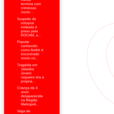
termina com
criminoso
morto ...
Suspeito de
estuprar
enteada é
preso pela
ROCAM, e...
Popular
conhecido
como André é
encontrado
morto no...
Tragédia em
Jataúba:
Jovem
vaqueiro tira a
própria...
Criança de 4
anos
desaparecida
na Região
Metropoli...
Vaga de