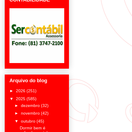
Arquivo do blog
►
2026
(251)
▼
2025
(585)
►
dezembro
(32)
►
novembro
(42)
▼
outubro
(45)
Dormir bem é