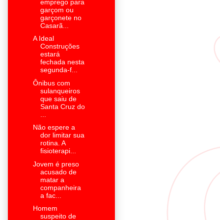
emprego para
garçom ou
garçonete no
Casarã...
A Ideal
Construções
estará
fechada nesta
segunda-f...
Ônibus com
sulanqueiros
que saiu de
Santa Cruz do
...
Não espere a
dor limitar sua
rotina. A
fisioterapi...
Jovem é preso
acusado de
matar a
companheira
a fac...
Homem
suspeito de