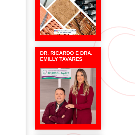
DR. RICARDO E DRA.
EMILLY TAVARES