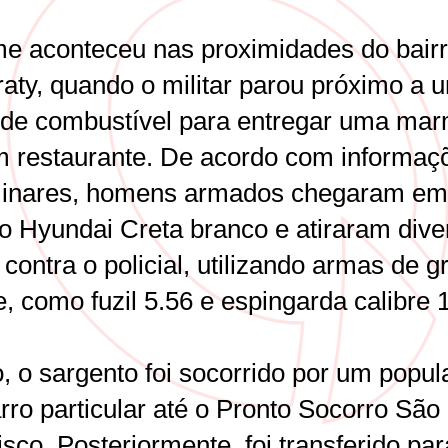
me aconteceu nas proximidades do bair
raty, quando o militar parou próximo a 
 de combustível para entregar uma mar
 restaurante. De acordo com informaç
minares, homens armados chegaram e
lo Hyundai Creta branco e atiraram dive
contra o policial, utilizando armas de g
e, como fuzil 5.56 e espingarda calibre 
o, o sargento foi socorrido por um popu
rro particular até o Pronto Socorro São
sco. Posteriormente, foi transferido par