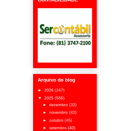
Arquivo do blog
►
2026
(247)
▼
2025
(585)
►
dezembro
(32)
►
novembro
(42)
►
outubro
(45)
►
setembro
(40)