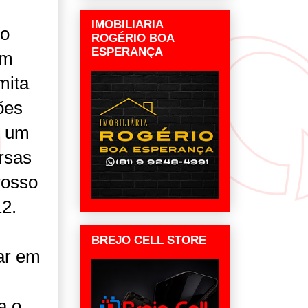
IMOBILIARIA
ro
ROGÉRIO BOA
ESPERANÇA
um
mita
ões
m um
rsas
rosso
12.
BREJO CELL STORE
lar em
a o