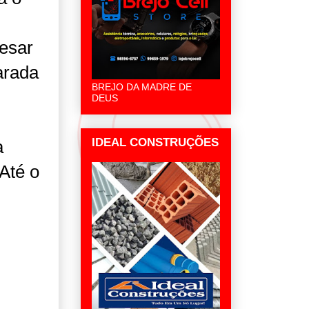
pesar
arada
BREJO DA MADRE DE
DEUS
IDEAL CONSTRUÇÕES
a
Até o