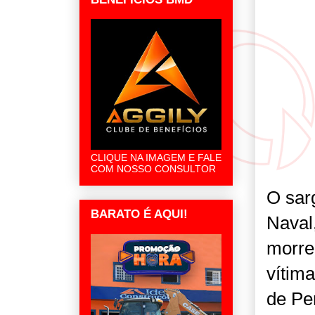
CLIQUE NA IMAGEM E FALE
COM NOSSO CONSULTOR
O sar
BARATO É AQUI!
Naval,
morreu
vítim
de Pe