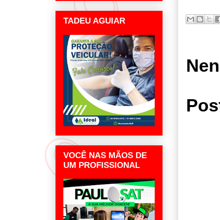
TADEU AGUIAR
Nen
Pos
VOCÊ NAS MÃOS DE
UM PROFISSIONAL