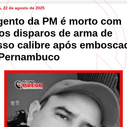
a, 22 de agosto de 2025
gento da PM é morto com
ios disparos de arma de
sso calibre após embosca
Pernambuco