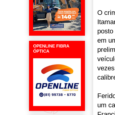
O cri
Itama
posto
em um
OPENLINE FIBRA
preli
ÓPTICA
veícu
vezes 
calibr
Ferid
um ca
Franci