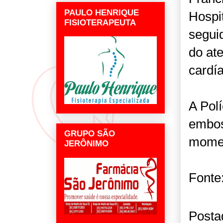
PAULO HENRIQUE
Hospi
FISIOTERAPEUTA
segui
do at
cardía
A Polí
embosc
GRUPO SÃO
momen
JERÔNIMO
Fonte:
Posta