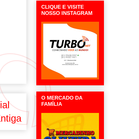
CLIQUE E VISITE
NOSSO INSTAGRAM
O MERCADO DA
ial
FAMÍLIA
ntiga