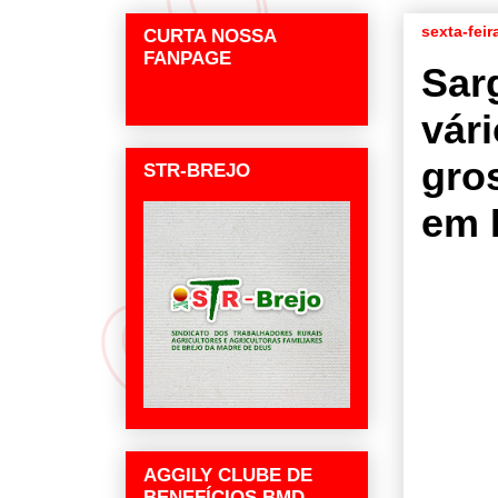
sexta-feir
CURTA NOSSA
FANPAGE
Sar
vár
gro
STR-BREJO
em 
AGGILY CLUBE DE
BENEFÍCIOS BMD