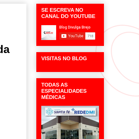
SE ESCREVA NO
CANAL DO YOUTUBE
da
VISITAS NO BLOG
TODAS AS
ESPECIALIDADES
MÉDICAS